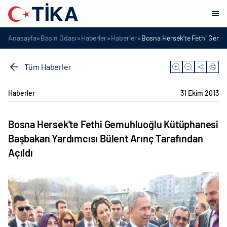
»
»
»
»
Anasayfa
Basın Odası
Haberler
Haberler
Bosna Hersek'te Fethi Gemuh
Tüm Haberler
Haberler
31 Ekim 2013
Bosna Hersek'te Fethi Gemuhluoğlu Kütüphanesi
Başbakan Yardımcısı Bülent Arınç Tarafından
Açıldı