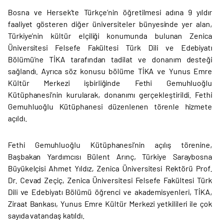
Bosna ve Hersek’te Türkçe’nin öğretilmesi adına 9 yıldır
faaliyet gösteren diğer üniversiteler bünyesinde yer alan,
Türkiye’nin kültür elçiliği konumunda bulunan Zenica
Üniversitesi Felsefe Fakültesi Türk Dili ve Edebiyatı
Bölümü’ne TİKA tarafından tadilat ve donanım desteği
sağlandı. Ayrıca söz konusu bölüme TİKA ve Yunus Emre
Kültür Merkezi işbirliğinde Fethi Gemuhluoğlu
Kütüphanesi’nin kurularak, donanımı gerçekleştirildi. Fethi
Gemuhluoğlu Kütüphanesi düzenlenen törenle hizmete
açıldı.
Fethi Gemuhluoğlu Kütüphanesi’nin açılış törenine,
Başbakan Yardımcısı Bülent Arınç, Türkiye Saraybosna
Büyükelçisi Ahmet Yıldız, Zenica Üniversitesi Rektörü Prof.
Dr. Cevad Zeçiç, Zenica Üniversitesi Felsefe Fakültesi Türk
Dili ve Edebiyatı Bölümü öğrenci ve akademisyenleri, TİKA,
Ziraat Bankası, Yunus Emre Kültür Merkezi yetkilileri ile çok
sayıda vatandaş katıldı.