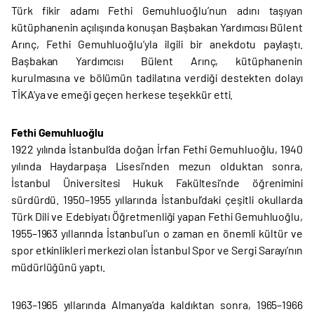
Türk fikir adamı Fethi Gemuhluoğlu’nun adını taşıyan
kütüphanenin açılışında konuşan Başbakan Yardımcısı Bülent
Arınç, Fethi Gemuhluoğlu’yla ilgili bir anekdotu paylaştı.
Başbakan Yardımcısı Bülent Arınç, kütüphanenin
kurulmasına ve bölümün tadilatına verdiği destekten dolayı
TİKA’ya ve emeği geçen herkese teşekkür etti.
Fethi Gemuhluoğlu
1922 yılında İstanbul’da doğan İrfan Fethi Gemuhluoğlu, 1940
yılında Haydarpaşa Lisesi’nden mezun olduktan sonra,
İstanbul Üniversitesi Hukuk Fakültesi’nde öğrenimini
sürdürdü. 1950–1955 yıllarında İstanbul’daki çeşitli okullarda
Türk Dili ve Edebiyatı Öğretmenliği yapan Fethi Gemuhluoğlu,
1955–1963 yıllarında İstanbul’un o zaman en önemli kültür ve
spor etkinlikleri merkezi olan İstanbul Spor ve Sergi Sarayı’nın
müdürlüğünü yaptı.
1963–1965 yıllarında Almanya’da kaldıktan sonra, 1965–1966