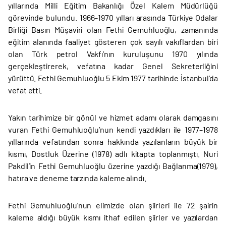
yıllarında Milli Eğitim Bakanlığı Özel Kalem Müdürlüğü
görevinde bulundu. 1966–1970 yılları arasında Türkiye Odalar
Birliği Basın Müşaviri olan Fethi Gemuhluoğlu, zamanında
eğitim alanında faaliyet gösteren çok sayılı vakıflardan biri
olan Türk petrol Vakfı’nın kuruluşunu 1970 yılında
gerçekleştirerek, vefatına kadar Genel Sekreterliğini
yürüttü. Fethi Gemuhluoğlu 5 Ekim 1977 tarihinde İstanbul’da
vefat etti.
Yakın tarihimize bir gönül ve hizmet adamı olarak damgasını
vuran Fethi Gemuhluoğlu’nun kendi yazdıkları ile 1977–1978
yıllarında vefatından sonra hakkında yazılanların büyük bir
kısmı, Dostluk Üzerine (1978) adlı kitapta toplanmıştı. Nuri
Pakdil’in Fethi Gemuhluoğlu üzerine yazdığı Bağlanma(1979),
hatıra ve deneme tarzında kaleme alındı.
Fethi Gemuhluoğlu’nun elimizde olan şiirleri ile 72 şairin
kaleme aldığı büyük kısmı ithaf edilen şiirler ve yazılardan