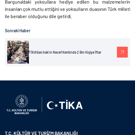
Barguna’daki yoksullara hediye edilen bu malzemelerin
insanları çok mutlu ettiğini ve yoksulların duasının Türk milleti
ile beraber olduğunu dile getirdi.
Sonraki Haber
TİKA'dan Irak'ın Necef Kentinde 2 Bin Kişiye İftar
T.C. KÜLTÜR VE TURİZM BAKANLIĞI