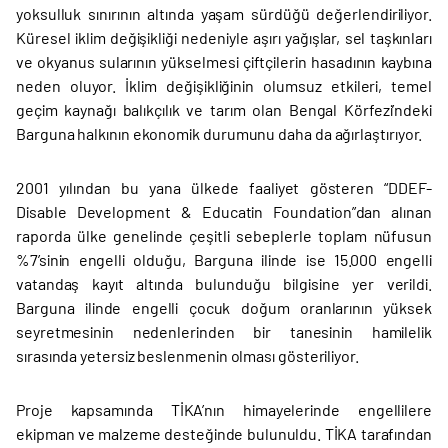
yoksulluk sınırının altında yaşam sürdüğü değerlendiriliyor.
Küresel iklim değişikliği nedeniyle aşırı yağışlar, sel taşkınları
ve okyanus sularının yükselmesi çiftçilerin hasadının kaybına
neden oluyor. İklim değişikliğinin olumsuz etkileri, temel
geçim kaynağı balıkçılık ve tarım olan Bengal Körfezi’ndeki
Barguna halkının ekonomik durumunu daha da ağırlaştırıyor.
2001 yılından bu yana ülkede faaliyet gösteren “DDEF-
Disable Development & Educatin Foundation”dan alınan
raporda ülke genelinde çeşitli sebeplerle toplam nüfusun
%7’sinin engelli olduğu, Barguna ilinde ise 15.000 engelli
vatandaş kayıt altında bulunduğu bilgisine yer verildi.
Barguna ilinde engelli çocuk doğum oranlarının yüksek
seyretmesinin nedenlerinden bir tanesinin hamilelik
sırasında yetersiz beslenmenin olması gösteriliyor.
Proje kapsamında TİKA’nın himayelerinde engellilere
ekipman ve malzeme desteğinde bulunuldu. TİKA tarafından