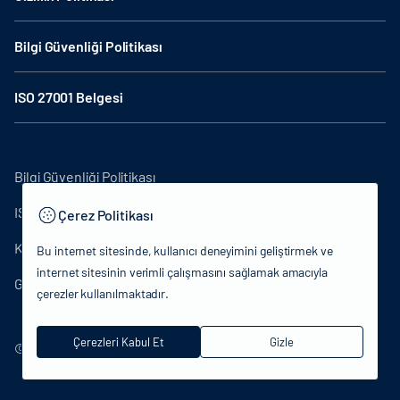
Bilgi Güvenliği Politikası
ISO 27001 Belgesi
Bilgi Güvenliği Politikası
ISO27001
Çerez Politikası
KVKK Aydınlatma Metni
Bu internet sitesinde, kullanıcı deneyimini geliştirmek ve
internet sitesinin verimli çalışmasını sağlamak amacıyla
Gizlilik Politikası
çerezler kullanılmaktadır.
Çerezleri Kabul Et
Gizle
© 2024 T.C.Kütlür ve Turizm Bakanlığı - Tüm hakları saklıdır.