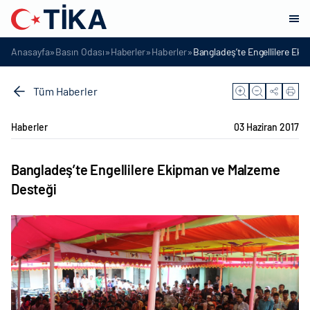
»
»
»
»
Anasayfa
Basın Odası
Haberler
Haberler
Bangladeş’te Engellilere Ek
Tüm Haberler
Haberler
03 Haziran 2017
Bangladeş’te Engellilere Ekipman ve Malzeme
Desteği