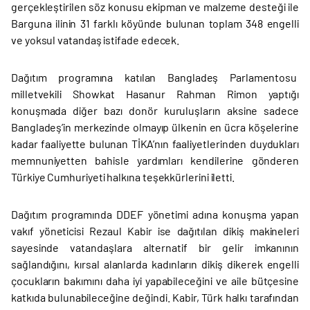
gerçekleştirilen söz konusu ekipman ve malzeme desteği ile
Barguna ilinin 31 farklı köyünde bulunan toplam 348 engelli
ve yoksul vatandaş istifade edecek.
Dağıtım programına katılan Bangladeş Parlamentosu
milletvekili Showkat Hasanur Rahman Rimon yaptığı
konuşmada diğer bazı donör kuruluşların aksine sadece
Bangladeş’in merkezinde olmayıp ülkenin en ücra köşelerine
kadar faaliyette bulunan TİKA’nın faaliyetlerinden duydukları
memnuniyetten bahisle yardımları kendilerine gönderen
Türkiye Cumhuriyeti halkına teşekkürlerini iletti.
Dağıtım programında DDEF yönetimi adına konuşma yapan
vakıf yöneticisi Rezaul Kabir ise dağıtılan dikiş makineleri
sayesinde vatandaşlara alternatif bir gelir imkanının
sağlandığını, kırsal alanlarda kadınların dikiş dikerek engelli
çocukların bakımını daha iyi yapabileceğini ve aile bütçesine
katkıda bulunabileceğine değindi. Kabir, Türk halkı tarafından