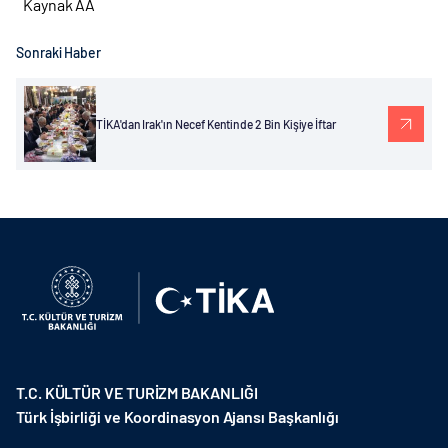
Kaynak AA
Sonraki Haber
TİKA'dan Irak'ın Necef Kentinde 2 Bin Kişiye İftar
T.C. KÜLTÜR VE TURİZM BAKANLIĞI
Türk İşbirliği ve Koordinasyon Ajansı Başkanlığı