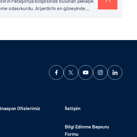
antin’in Patagonya bölgesinde bulunan yaklaşık
leme odası kurdu. Arjantin'in en güneyinde
rı eyaletinin...
nasyon Ofislerimiz
İletişim
Bilgi Edinme Başvuru
Formu