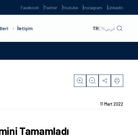
Facebook
Twitter
Youtube
Instagram
Linkedin
leri
İletişim
TR
EN
عربي
11 Mart 2022
imini Tamamladı