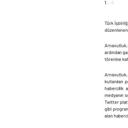
1
-
5
Türk İşbirli
düzenlenen 
Arnavutluk,
ardından gaz
törenine kat
Arnavutluk,
kullanılan 
habercilik 
medyanın so
Twitter pla
gibi progra
alan haberci