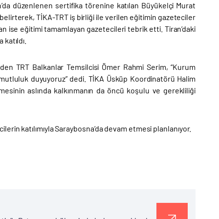
’da düzenlenen sertifika törenine katılan Büyükelçi Murat
elirterek, TİKA-TRT iş birliği ile verilen eğitimin gazeteciler
an ise eğitimi tamamlayan gazetecileri tebrik etti. Tiran’daki
katıldı.
m eden TRT Balkanlar Temsilcisi Ömer Rahmi Serim, “Kurum
an mutluluk duyuyoruz” dedi. TİKA Üsküp Koordinatörü Halim
sinin aslında kalkınmanın da öncü koşulu ve gerekliliği
lerin katılımıyla Saraybosna’da devam etmesi planlanıyor.