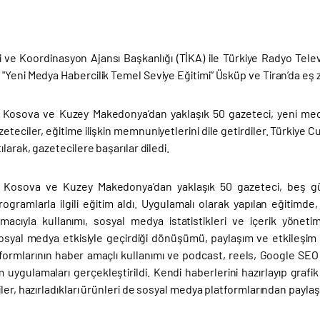
ği ve Koordinasyon Ajansı Başkanlığı (TİKA) ile Türkiye Radyo Tele
"Yeni Medya Habercilik Temel Seviye Eğitimi” Üsküp ve Tiran’da eş 
 Kosova ve Kuzey Makedonya’dan yaklaşık 50 gazeteci, yeni medya
eteciler, eğitime ilişkin memnuniyetlerini dile getirdiler. Türkiye 
ılarak, gazetecilere başarılar diledi.
 Kosova ve Kuzey Makedonya’dan yaklaşık 50 gazeteci, beş gün
programlarla ilgili eğitim aldı. Uygulamalı olarak yapılan eğitim
amacıyla kullanımı, sosyal medya istatistikleri ve içerik yönet
syal medya etkisiyle geçirdiği dönüşümü, paylaşım ve etkileşim k
tformlarının haber amaçlı kullanımı ve podcast, reels, Google SEO
m uygulamaları gerçekleştirildi. Kendi haberlerini hazırlayıp gra
ler, hazırladıkları ürünleri de sosyal medya platformlarından paylaşt