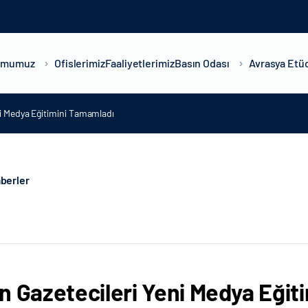
umumuz
Ofislerimiz
Faaliyetlerimiz
Basın Odası
Avrasya Etüd
ni Medya Eğitimini Tamamladı
berler
n Gazetecileri Yeni Medya Eğit