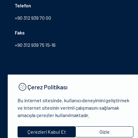
Telefon
+90 312 939 70 00
Faks
+90 312 939 75 15-16
Çerez Politikası
Bu internet sitesinde, kullanıcı deneyimini geliştirmek
ve internet sitesinin verimli çalışmasını sağlamak
amacıyla çerezler kullanılmaktadır.
© 2024 T.C.Kütlür ve Turizm Bakanlığı - Tüm hakları saklıdır
Çerezleri Kabul Et
Gizle