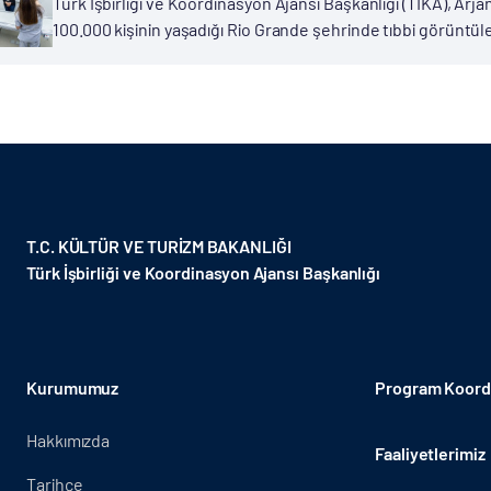
Türk İşbirliği ve Koordinasyon Ajansı Başkanlığı (TİKA), Arj
100.000 kişinin yaşadığı Rio Grande şehrinde tıbbi görüntü
bulunan Tierra Del Fuego, Antarktika ve Güney Atlantik Adala
T.C. KÜLTÜR VE TURİZM BAKANLIĞI
Türk İşbirliği ve Koordinasyon Ajansı Başkanlığı
Kurumumuz
Program Koordi
Hakkımızda
Faaliyetlerimiz
Tarihçe