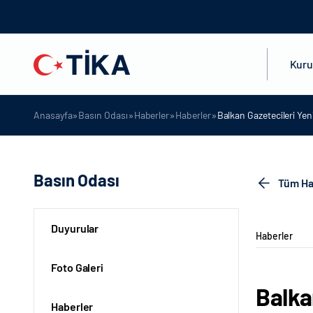
Kur
»
»
»
»
Anasayfa
Basın Odası
Haberler
Haberler
Balkan Gazetecileri Ye
Basın Odası
Tüm Ha
Duyurular
Haberler
Foto Galeri
Balka
Haberler