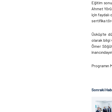
Eğitim sonu
Ahmet Yörük,
için faydalı
sertifika tö
Üsküp’te dü
olarak bilg
Ömer Söğüt 
inancındayı
Programın M
Sonraki Ha