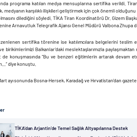
nda programa katılan medya mensuplarına sertifika verildi. Tiran
 medyanın karşılıklı ilişkileri geliştirmek için çok önemli olduğunu b
 olmasını dilediğini söyledi. TİKA Tiran Koordinatörü Dr. Gizem Başk
renine Arnavutluk Telegrafik Ajansı Genel Müdürü Valbona Zhupa da 
zenlenen sertifika törenine ise katılımcılara belgelerini tesli
i ve birikimlerimizi Balkanlar’daki meslektaşlarımızla paylaşmakt
de konuşmasında "Bu ve benzeri eğitimlerin artarak devam etme
m…” diye konuştu.
art ayı sonunda Bosna-Hersek, Karadağ ve Hırvatistan’dan gazeteci
ber
TİKA’dan Arjantin’de Temel Sağlık Altyapılarına Destek