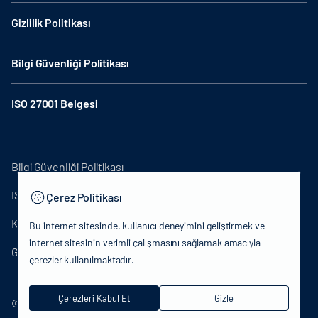
Gizlilik Politikası
Bilgi Güvenliği Politikası
ISO 27001 Belgesi
Bilgi Güvenliği Politikası
ISO27001
Çerez Politikası
KVKK Aydınlatma Metni
Bu internet sitesinde, kullanıcı deneyimini geliştirmek ve
internet sitesinin verimli çalışmasını sağlamak amacıyla
Gizlilik Politikası
çerezler kullanılmaktadır.
Çerezleri Kabul Et
Gizle
© 2024 T.C.Kütlür ve Turizm Bakanlığı - Tüm hakları saklıdır.