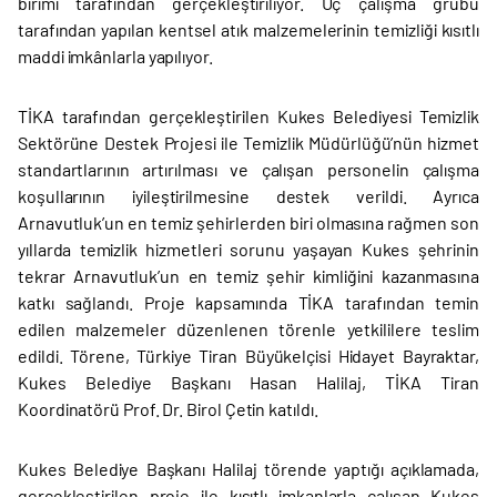
birimi tarafından gerçekleştiriliyor. Üç çalışma grubu
tarafından yapılan kentsel atık malzemelerinin temizliği kısıtlı
maddi imkânlarla yapılıyor.
TİKA tarafından gerçekleştirilen Kukes Belediyesi Temizlik
Sektörüne Destek Projesi ile Temizlik Müdürlüğü’nün hizmet
standartlarının artırılması ve çalışan personelin çalışma
koşullarının iyileştirilmesine destek verildi. Ayrıca
Arnavutluk’un en temiz şehirlerden biri olmasına rağmen son
yıllarda temizlik hizmetleri sorunu yaşayan Kukes şehrinin
tekrar Arnavutluk’un en temiz şehir kimliğini kazanmasına
katkı sağlandı. Proje kapsamında TİKA tarafından temin
edilen malzemeler düzenlenen törenle yetkililere teslim
edildi. Törene, Türkiye Tiran Büyükelçisi Hidayet Bayraktar,
Kukes Belediye Başkanı Hasan Halilaj, TİKA Tiran
Koordinatörü Prof. Dr. Birol Çetin katıldı.
Kukes Belediye Başkanı Halilaj törende yaptığı açıklamada,
gerçekleştirilen proje ile kısıtlı imkanlarla çalışan Kukes