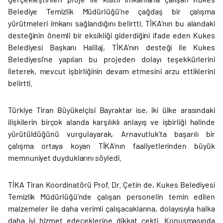
Belediye Temizlik Müdürlüğü’ne çağdaş bir çalışma
yürütmeleri imkanı sağlandığını belirtti. TİKA’nın bu alandaki
desteğinin önemli bir eksikliği giderdiğini ifade eden Kukes
Belediyesi Başkanı Halilaj, TİKA’nın desteği ile Kukes
Belediyesi’ne yapılan bu projeden dolayı teşekkürlerini
ileterek, mevcut işbirliğinin devam etmesini arzu ettiklerini
belirtti.
Türkiye Tiran Büyükelçisi Bayraktar ise, iki ülke arasındaki
ilişkilerin birçok alanda karşılıklı anlayış ve işbirliği halinde
yürütüldüğünü vurgulayarak, Arnavutluk’ta başarılı bir
çalışma ortaya koyan TİKA’nın faaliyetlerinden büyük
memnuniyet duyduklarını söyledi.
TİKA Tiran Koordinatörü Prof. Dr. Çetin de, Kukes Belediyesi
Temizlik Müdürlüğü’nde çalışan personelin temin edilen
malzemeler ile daha verimli çalışacaklarına, dolayısıyla halka
daha iyi hizmet edeceklerine dikkat çekti. Konuşmasında