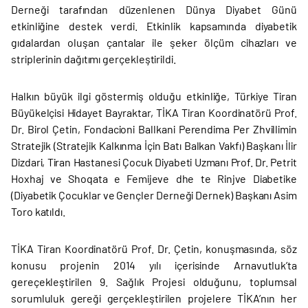
Derneği tarafından düzenlenen Dünya Diyabet Günü
etkinliğine destek verdi. Etkinlik kapsamında diyabetik
gıdalardan oluşan çantalar ile şeker ölçüm cihazları ve
striplerinin dağıtımı gerçekleştirildi.
Halkın büyük ilgi göstermiş olduğu etkinliğe, Türkiye Tiran
Büyükelçisi Hidayet Bayraktar, TİKA Tiran Koordinatörü Prof.
Dr. Birol Çetin, Fondacioni Ballkani Perendima Per Zhvillimin
Stratejik (Stratejik Kalkınma İçin Batı Balkan Vakfı) Başkanı İlir
Dizdari, Tiran Hastanesi Çocuk Diyabeti Uzmanı Prof. Dr. Petrit
Hoxhaj ve Shoqata e Femijeve dhe te Rinjve Diabetike
(Diyabetik Çocuklar ve Gençler Derneği Dernek) Başkanı Asim
Toro katıldı.
TİKA Tiran Koordinatörü Prof. Dr. Çetin, konuşmasında, söz
konusu projenin 2014 yılı içerisinde Arnavutluk’ta
gereçekleştirilen 9. Sağlık Projesi olduğunu, toplumsal
sorumluluk gereği gerçekleştirilen projelere TİKA’nın her