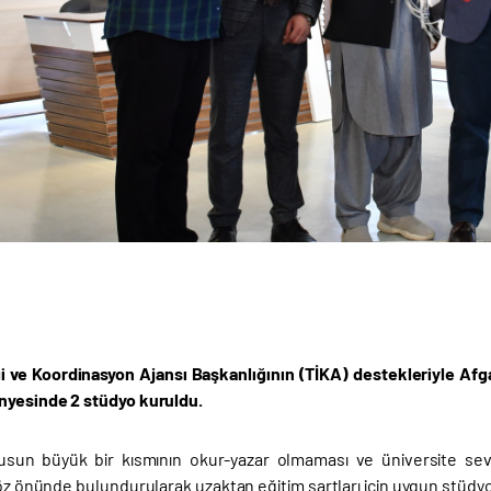
iği ve Koordinasyon Ajansı Başkanlığının (TİKA) destekleriyle Af
nyesinde 2 stüdyo kuruldu.
sun büyük bir kısmının okur-yazar olmaması ve üniversite seviye
göz önünde bulundurularak uzaktan eğitim şartları için uygun stüdyo 