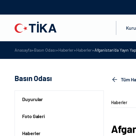
Kur
»
»
»
»
Anasayfa
Basın Odası
Haberler
Haberler
Afganistan’da Yayın Ya
Basın Odası
Tüm Ha
Duyurular
Haberler
Foto Galeri
Afgan
Haberler