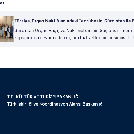
ber
Türkiye, Organ Nakli Alanındaki Tecrübesini Gürcistan ile 
Gürcistan Organ Bağış ve Nakil Sisteminin Güçlendirilmesine 
kapsamında devam eden eğitim faaliyetlerinin beşincisi 11-14
Koordinasyon Ajansı Başkanlığının (TİKA) katkılarıyla İstanbul
T.C. KÜLTÜR VE TURİZM BAKANLIĞI
Türk İşbirliği ve Koordinasyon Ajansı Başkanlığı