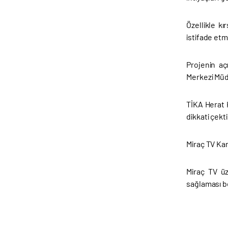
Özellikle kı
istifade et
Projenin aç
Merkezi Müdü
TİKA Herat 
dikkati çekt
Miraç TV Kan
Miraç TV üz
sağlaması b