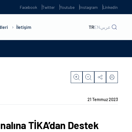
Facebook
Twitter
Youtube
Instagram
Linkedin
leri
İletişim
TR
EN
عربي
21 Temmuz 2023
analına TİKA’dan Destek