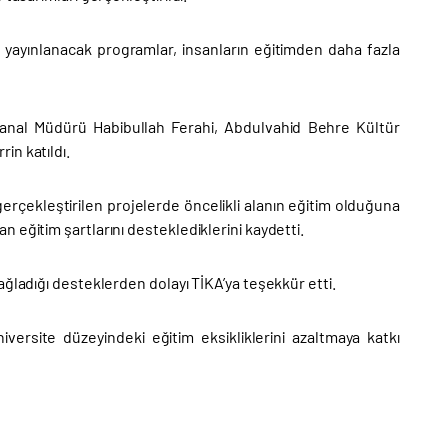
de yayınlanacak programlar, insanların eğitimden daha fazla
 Kanal Müdürü Habibullah Ferahi, Abdulvahid Behre Kültür
in katıldı.
rçekleştirilen projelerde öncelikli alanın eğitim olduğuna
 eğitim şartlarını desteklediklerini kaydetti.
ağladığı desteklerden dolayı TİKA’ya teşekkür etti.
versite düzeyindeki eğitim eksikliklerini azaltmaya katkı