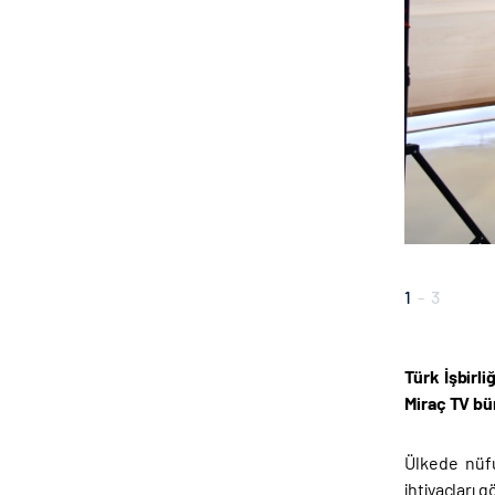
1
-
3
Türk İşbirl
Miraç TV bü
Ülkede nüfu
ihtiyaçları 