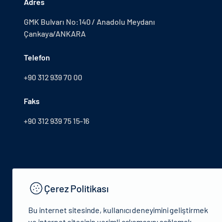
Adres
GMK Bulvarı No:140 / Anadolu Meydanı
Çankaya/ANKARA
Telefon
+90 312 939 70 00
Faks
+90 312 939 75 15-16
Çerez Politikası
Bu internet sitesinde, kullanıcı deneyimini geliştirmek
ve internet sitesinin verimli çalışmasını sağlamak