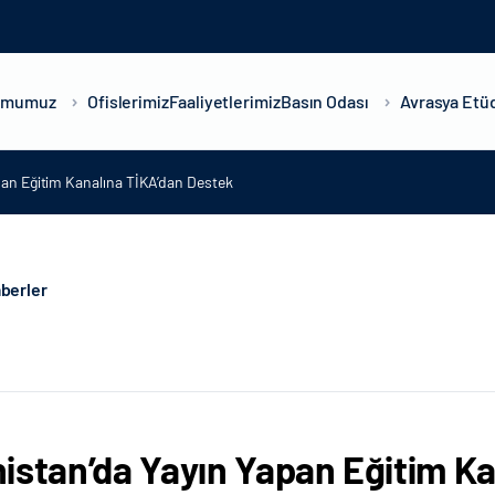
umumuz
Ofislerimiz
Faaliyetlerimiz
Basın Odası
Avrasya Etüd
pan Eğitim Kanalına TİKA’dan Destek
berler
istan’da Yayın Yapan Eğitim K