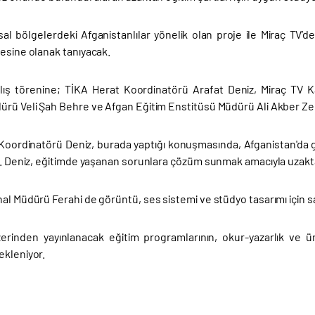
rsal bölgelerdeki Afganistanlılar yönelik olan proje ile Miraç TV’
mesine olanak tanıyacak.
ılış törenine; TİKA Herat Koordinatörü Arafat Deniz, Miraç TV
rü Veli Şah Behre ve Afgan Eğitim Enstitüsü Müdürü Ali Akber Zerr
Koordinatörü Deniz, burada yaptığı konuşmasında, Afganistan'da ge
i. Deniz, eğitimde yaşanan sorunlara çözüm sunmak amacıyla uzaktan
al Müdürü Ferahi de görüntü, ses sistemi ve stüdyo tasarımı için s
erinden yayınlanacak eğitim programlarının, okur-yazarlık ve üni
ekleniyor.