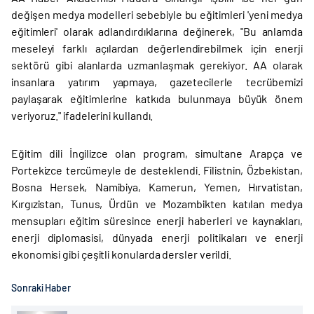
değişen medya modelleri sebebiyle bu eğitimleri 'yeni medya
eğitimleri' olarak adlandırdıklarına değinerek, "Bu anlamda
meseleyi farklı açılardan değerlendirebilmek için enerji
sektörü gibi alanlarda uzmanlaşmak gerekiyor. AA olarak
insanlara yatırım yapmaya, gazetecilerle tecrübemizi
paylaşarak eğitimlerine katkıda bulunmaya büyük önem
veriyoruz." ifadelerini kullandı.
Eğitim dili İngilizce olan program, simultane Arapça ve
Portekizce tercümeyle de desteklendi. Filistnin, Özbekistan,
Bosna Hersek, Namibiya, Kamerun, Yemen, Hırvatistan,
Kırgızistan, Tunus, Ürdün ve Mozambikten katılan medya
mensupları eğitim süresince enerji haberleri ve kaynakları,
enerji diplomasisi, dünyada enerji politikaları ve enerji
ekonomisi gibi çeşitli konularda dersler verildi.
Sonraki Haber