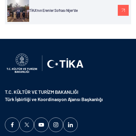
TİKA’nın Erenler Sofrası Nijer’de
T.C. KÜLTÜR VE TURİZM BAKANLIĞI
Türk İşbirliği ve Koordinasyon Ajansı Başkanlığı