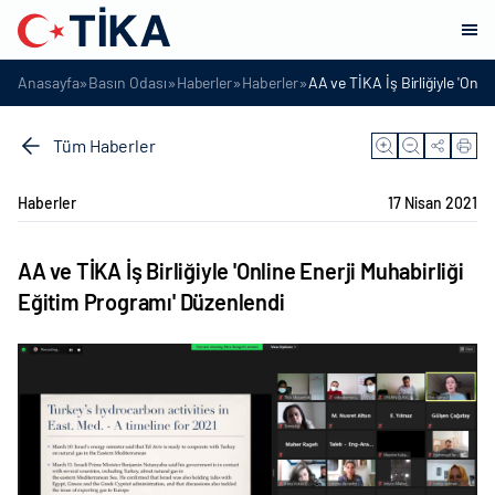
»
»
»
»
Anasayfa
Basın Odası
Haberler
Haberler
AA ve TİKA İş Birliğiyle 'Onl
Tüm Haberler
Haberler
17 Nisan 2021
AA ve TİKA İş Birliğiyle 'Online Enerji Muhabirliği
Eğitim Programı' Düzenlendi