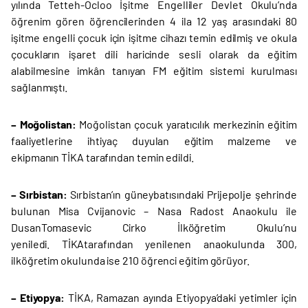
yılında Tetteh-Ocloo İşitme Engelliler Devlet Okulu’nda
öğrenim gören öğrencilerinden 4 ila 12 yaş arasındaki 80
işitme engelli çocuk için işitme cihazı temin edilmiş ve okula
çocukların işaret dili haricinde sesli olarak da eğitim
alabilmesine imkân tanıyan FM eğitim sistemi kurulması
sağlanmıştı.
– Moğolistan:
Moğolistan çocuk yaratıcılık merkezinin eğitim
faaliyetlerine ihtiyaç duyulan eğitim malzeme ve
ekipmanın TİKA tarafından temin edildi.
– Sırbistan:
Sırbistan’ın güneybatısındaki Prijepolje şehrinde
bulunan Misa Cvijanovic – Nasa Radost Anaokulu ile
DusanTomasevic Cirko İlköğretim Okulu’nu
yeniledi. TİKAtarafından yenilenen anaokulunda 300,
ilköğretim okulunda ise 210 öğrenci eğitim görüyor.
– Etiyopya:
TİKA, Ramazan ayında Etiyopya’daki yetimler için