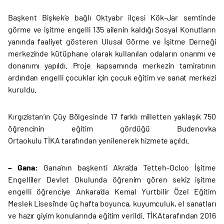
Başkent Bişkek’e bağlı Oktyabr ilçesi Kök-Jar semtinde
görme ve işitme engelli 135 ailenin kaldığı Sosyal Konutların
yanında faaliyet gösteren Ulusal Görme ve İşitme Derneği
merkezinde kütüphane olarak kullanılan odaların onarımı ve
donanımı yapıldı. Proje kapsamında merkezin tamiratının
ardından engelli çocuklar için çocuk eğitim ve sanat merkezi
kuruldu.
Kırgızistan’ın Çüy Bölgesinde 17 farklı milletten yaklaşık 750
öğrencinin eğitim gördüğü Budenovka
Ortaokulu TİKA tarafından yenilenerek hizmete açıldı.
– Gana:
Gana’nın başkenti Akra’da Tetteh-Ocloo İşitme
Engelliler Devlet Okulunda öğrenim gören sekiz işitme
engelli öğrenciye Ankara’da Kemal Yurtbilir Özel Eğitim
Meslek Lisesi’nde üç hafta boyunca, kuyumculuk, el sanatları
ve hazır giyim konularında eğitim verildi. TİKAtarafından 2016