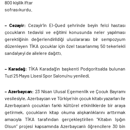
800 kişilik iftar
sofrası kurdu.
– Cezayir:
Cezayir’in El-Qued şehrinde beyin felci hastası
çocukların tedavisi ve eğitimi konusunda neler yapılması
gerektiğinin değerlendirildiği uluslararası bir sempozyum
düzenleyen TİKA çocuklar için özel tasarlanmış 50 tekerlekli
sandalyeyi de ailelere dağıttı.
– Karadağ:
TİKA Karadağ’ın başkenti Podgoritsa’da bulunan
Tuzi 25 Mayıs Lisesi Spor Salonu’nu yeniledi.
– Azerbaycan:
23 Nisan Ulusal Egemenlik ve Çocuk Bayramı
vesilesiyle, Azerbaycan ve Türkiye’nin çocuk kitabı yazarları ile
Azerbaycanlı çocukları farklı kültürel etkinliklerde bir araya
getirmek, çocukların kitap okuma alışkanlıklarını arttırmak
amacıyla TİKA tarafından gerçekleştirilen “Kitabın Işığın
Olsun” projesi kapsamında Azerbaycanlı öğrencilere 30 bin