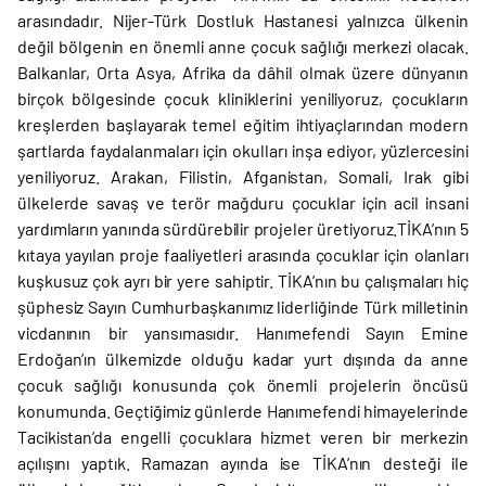
arasındadır. Nijer-Türk Dostluk Hastanesi yalnızca ülkenin
değil bölgenin en önemli anne çocuk sağlığı merkezi olacak.
Balkanlar, Orta Asya, Afrika da dâhil olmak üzere dünyanın
birçok bölgesinde çocuk kliniklerini yeniliyoruz, çocukların
kreşlerden başlayarak temel eğitim ihtiyaçlarından modern
şartlarda faydalanmaları için okulları inşa ediyor, yüzlercesini
yeniliyoruz. Arakan, Filistin, Afganistan, Somali, Irak gibi
ülkelerde savaş ve terör mağduru çocuklar için acil insani
yardımların yanında sürdürebilir projeler üretiyoruz.TİKA’nın 5
kıtaya yayılan proje faaliyetleri arasında çocuklar için olanları
kuşkusuz çok ayrı bir yere sahiptir. TİKA’nın bu çalışmaları hiç
şüphesiz Sayın Cumhurbaşkanımız liderliğinde Türk milletinin
vicdanının bir yansımasıdır. Hanımefendi Sayın Emine
Erdoğan’ın ülkemizde olduğu kadar yurt dışında da anne
çocuk sağlığı konusunda çok önemli projelerin öncüsü
konumunda. Geçtiğimiz günlerde Hanımefendi himayelerinde
Tacikistan’da engelli çocuklara hizmet veren bir merkezin
açılışını yaptık. Ramazan ayında ise TİKA’nın desteği ile