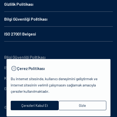
Gizlilik Politikası
Bilgi Güvenliği Politikası
ISO 27001 Belgesi
Bilgi Güvenliği Politikası
ISO27001
Çerez Politikası
KVKK Aydınlatma Metni
Bu internet sitesinde, kullanıcı deneyimini geliştirmek ve
internet sitesinin verimli çalışmasını sağlamak amacıyla
Gizlilik Politikası
çerezler kullanılmaktadır.
Çerezleri Kabul Et
Gizle
© 2024 T.C.Kütlür ve Turizm Bakanlığı - Tüm hakları saklıdır.