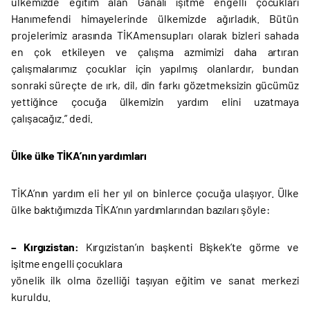
ülkemizde eğitim alan Ganalı işitme engelli çocukları
Hanımefendi himayelerinde ülkemizde ağırladık. Bütün
projelerimiz arasında TİKAmensupları olarak bizleri sahada
en çok etkileyen ve çalışma azmimizi daha artıran
çalışmalarımız çocuklar için yapılmış olanlardır, bundan
sonraki süreçte de ırk, dil, din farkı gözetmeksizin gücümüz
yettiğince çocuğa ülkemizin yardım elini uzatmaya
çalışacağız.” dedi.
Ülke ülke TİKA’nın yardımları
TİKA’nın yardım eli her yıl on binlerce çocuğa ulaşıyor. Ülke
ülke baktığımızda TİKA’nın yardımlarından bazıları şöyle:
– Kırgızistan:
Kırgızistan’ın başkenti Bişkek’te görme ve
işitme engelli çocuklara
yönelik ilk olma özelliği taşıyan eğitim ve sanat merkezi
kuruldu.