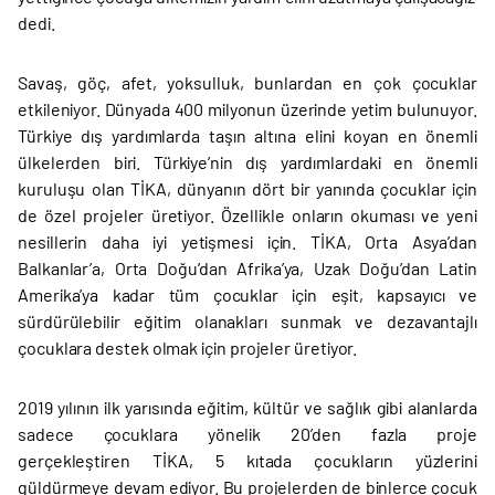
dedi.
Savaş, göç, afet, yoksulluk, bunlardan en çok çocuklar
etkileniyor. Dünyada 400 milyonun üzerinde yetim bulunuyor.
Türkiye dış yardımlarda taşın altına elini koyan en önemli
ülkelerden biri. Türkiye’nin dış yardımlardaki en önemli
kuruluşu olan TİKA, dünyanın dört bir yanında çocuklar için
de özel projeler üretiyor. Özellikle onların okuması ve yeni
nesillerin daha iyi yetişmesi için. TİKA, Orta Asya’dan
Balkanlar’a, Orta Doğu’dan Afrika’ya, Uzak Doğu’dan Latin
Amerika’ya kadar tüm çocuklar için eşit, kapsayıcı ve
sürdürülebilir eğitim olanakları sunmak ve dezavantajlı
çocuklara destek olmak için projeler üretiyor.
2019 yılının ilk yarısında eğitim, kültür ve sağlık gibi alanlarda
sadece çocuklara yönelik 20’den fazla proje
gerçekleştiren TİKA, 5 kıtada çocukların yüzlerini
güldürmeye devam ediyor. Bu projelerden de binlerce çocuk