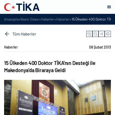
»
»
»
»
Anasayfa
Basın Odası
Haberler
Haberler
15 Ülkeden 400 Doktor TİKA'n
Tüm Haberler
Haberler
08 Şubat 2013
15 Ülkeden 400 Doktor TİKA'nın Desteği ile
Makedonya'da Biraraya Geldi