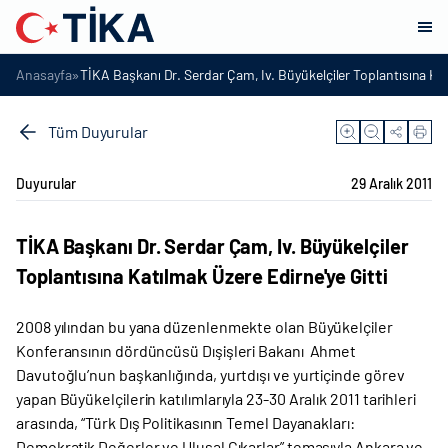
»
Anasayfa
TİKA Başkanı Dr. Serdar Çam, Iv. Büyükelçiler Toplantısına Kat
Tüm Duyurular
Duyurular
29 Aralık 2011
TİKA Başkanı Dr. Serdar Çam, Iv. Büyükelçiler
Toplantısına Katılmak Üzere Edirne'ye Gitti
2008 yılından bu yana düzenlenmekte olan Büyükelçiler
Konferansının dördüncüsü Dışişleri Bakanı Ahmet
Davutoğlu’nun başkanlığında, yurtdışı ve yurtiçinde görev
yapan Büyükelçilerin katılımlarıyla 23-30 Aralık 2011 tarihleri
arasında, “Türk Dış Politikasının Temel Dayanakları:
Demokratik Değerler ve Ulusal Çıkarlar” temasıyla Ankara ve