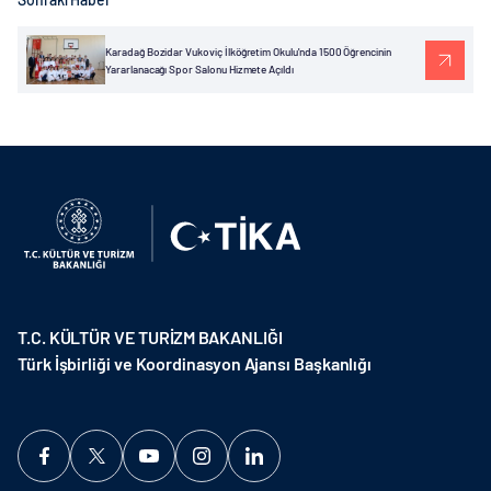
Karadağ Bozidar Vukoviç İlköğretim Okulu'nda 1500 Öğrencinin
Yararlanacağı Spor Salonu Hizmete Açıldı
T.C. KÜLTÜR VE TURİZM BAKANLIĞI
Türk İşbirliği ve Koordinasyon Ajansı Başkanlığı