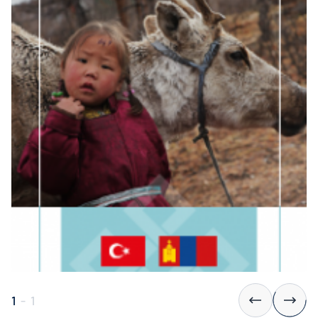
1
-
1