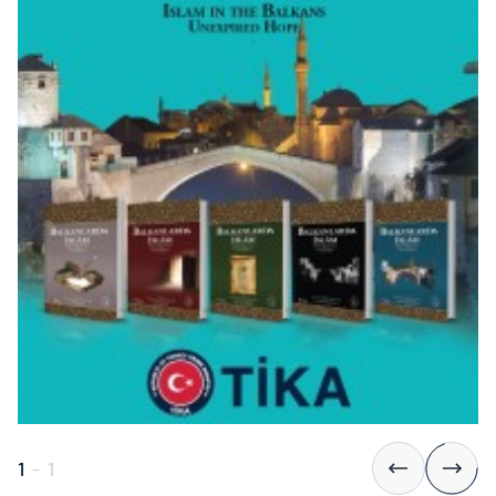
1
-
1