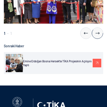
1
-
1
Sonraki Haber
Emine Erdoğan Bosna Hersek'te TİKA Projesinin Açılışını
Yaptı