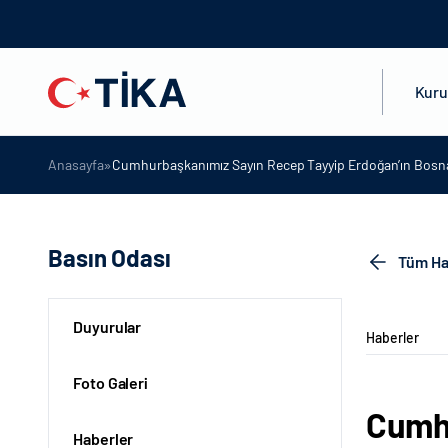
Kur
»
Anasayfa
Cumhurbaşkanımız Sayın Recep Tayyip Erdoğan’ın Bosna
Basın Odası
Tüm Ha
Duyurular
Haberler
Foto Galeri
Cumhu
Haberler