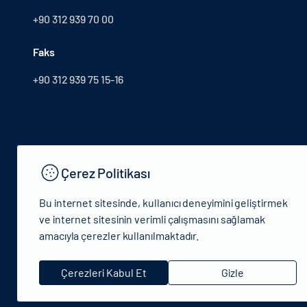
+90 312 939 70 00
Faks
+90 312 939 75 15-16
Çerez Politikası
Bu internet sitesinde, kullanıcı deneyimini geliştirmek
ve internet sitesinin verimli çalışmasını sağlamak
amacıyla çerezler kullanılmaktadır.
© 2024 T.C.Kütlür ve Turizm Bakanlığı - Tüm hakları saklıdır
Çerezleri Kabul Et
Gizle