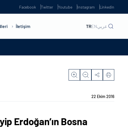
Facebook
Twitter
Youtube
Instagram
Linkedin
leri
İletişim
TR
EN
عربي
22 Ekim 2016
yip Erdoğan’ın Bosna