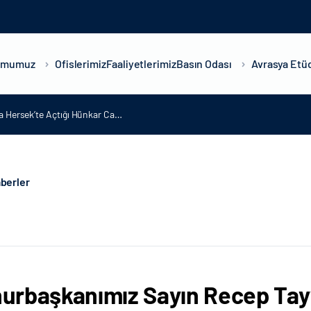
umumuz
Ofislerimiz
Faaliyetlerimiz
Basın Odası
Avrasya Etüd
 Hersek’te Açtığı Hünkar Ca…
berler
rbaşkanımız Sayın Recep Tay