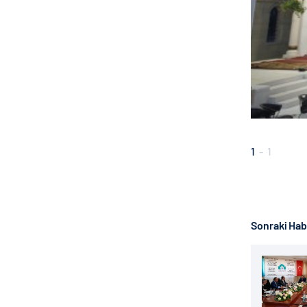
1
-
1
Sonraki Ha