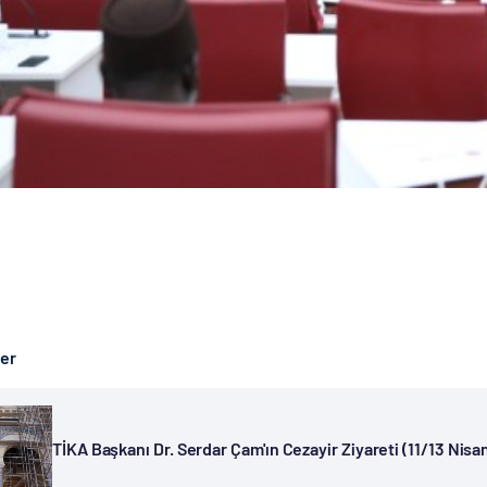
ber
TİKA Başkanı Dr. Serdar Çam'ın Cezayir Ziyareti (11/13 Nisa