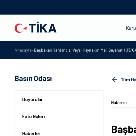
Kur
»
Anasayfa
Başbakan Yardımcısı Veysi Kaynak’ın Mali Seyahati (03/0
Basın Odası
Tüm Ha
Duyurular
Haberler
Foto Galeri
Başba
Haberler