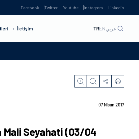
Facebook
Twitter
Youtube
Instagram
Linkedin
leri
İletişim
TR
EN
عربي
07 Nisan 2017
 Mali Seyahati (03/04