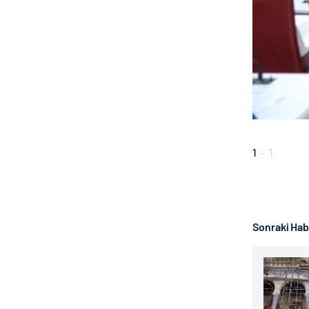
1
-
1
Sonraki Ha