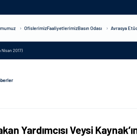
umumuz
Ofislerimiz
Faaliyetlerimiz
Basın Odası
Avrasya Etüd
4 Nisan 2017)
berler
kan Yardımcısı Veysi Kaynak’ın