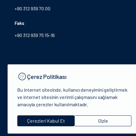
+90 312 939 70 00
Faks
+90 312 939 75 15-16
Çerez Politikası
Bu internet sitesinde, kullanıcı deneyimini geliştirmek
ve internet sitesinin verimli çalışmasını sağlamak
amacıyla çerezler kullanılmaktadır.
© 2024 T.C.Kütlür ve Turizm Bakanlığı - Tüm hakları saklıdır
Çerezleri Kabul Et
Gizle