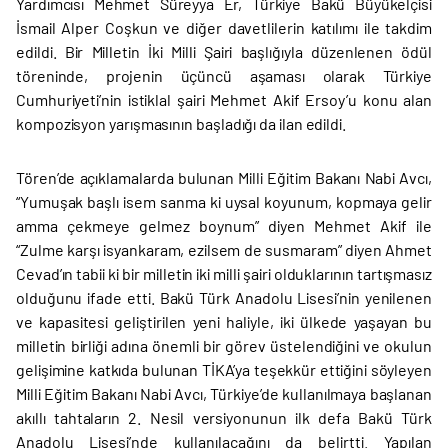
Yardımcısı Mehmet Süreyya Er, Türkiye Bakü Büyükelçisi
İsmail Alper Coşkun ve diğer davetlilerin katılımı ile takdim
edildi. Bir Milletin İki Milli Şairi başlığıyla düzenlenen ödül
töreninde, projenin üçüncü aşaması olarak Türkiye
Cumhuriyeti’nin istiklal şairi Mehmet Akif Ersoy’u konu alan
kompozisyon yarışmasının başladığı da ilan edildi.
Tören’de açıklamalarda bulunan Milli Eğitim Bakanı Nabi Avcı,
“Yumuşak başlı isem sanma ki uysal koyunum, kopmaya gelir
amma çekmeye gelmez boynum” diyen Mehmet Akif ile
“Zulme karşı isyankaram, ezilsem de susmaram” diyen Ahmet
Cevad’ın tabii ki bir milletin iki milli şairi olduklarının tartışmasız
olduğunu ifade etti. Bakü Türk Anadolu Lisesi’nin yenilenen
ve kapasitesi geliştirilen yeni haliyle, iki ülkede yaşayan bu
milletin birliği adına önemli bir görev üstelendiğini ve okulun
gelişimine katkıda bulunan TİKA’ya teşekkür ettiğini söyleyen
Milli Eğitim Bakanı Nabi Avcı, Türkiye’de kullanılmaya başlanan
akıllı tahtaların 2. Nesil versiyonunun ilk defa Bakü Türk
Anadolu Lisesi’nde kullanılacağını da belirtti. Yapılan