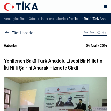
»
»
»
»
Anasayfa
Basın Odası
Haberler
Haberler
Yenilenen Bakü Türk Anadolu Li
Tüm Haberler
Haberler
04 Aralık 2014
Yenilenen Bakü Türk Anadolu Lisesi Bir Milletin
İki Milli Şairini Anarak Hizmete Girdi