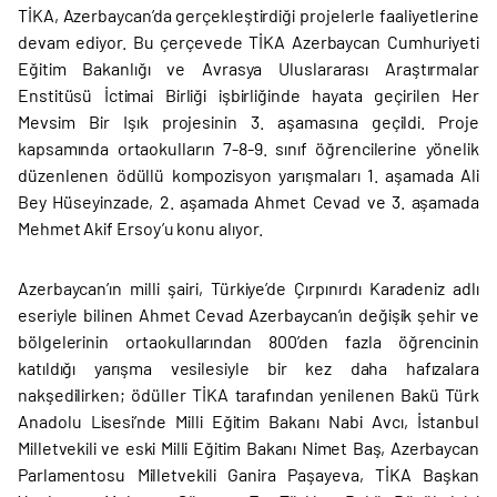
TİKA, Azerbaycan’da gerçekleştirdiği projelerle faaliyetlerine
devam ediyor. Bu çerçevede TİKA Azerbaycan Cumhuriyeti
Eğitim Bakanlığı ve Avrasya Uluslararası Araştırmalar
Enstitüsü İctimai Birliği işbirliğinde hayata geçirilen Her
Mevsim Bir Işık projesinin 3. aşamasına geçildi. Proje
kapsamında ortaokulların 7-8-9. sınıf öğrencilerine yönelik
düzenlenen ödüllü kompozisyon yarışmaları 1. aşamada Ali
Bey Hüseyinzade, 2. aşamada Ahmet Cevad ve 3. aşamada
Mehmet Akif Ersoy’u konu alıyor.
Azerbaycan’ın milli şairi, Türkiye’de Çırpınırdı Karadeniz adlı
eseriyle bilinen Ahmet Cevad Azerbaycan’ın değişik şehir ve
bölgelerinin ortaokullarından 800’den fazla öğrencinin
katıldığı yarışma vesilesiyle bir kez daha hafızalara
nakşedilirken; ödüller TİKA tarafından yenilenen Bakü Türk
Anadolu Lisesi’nde Milli Eğitim Bakanı Nabi Avcı, İstanbul
Milletvekili ve eski Milli Eğitim Bakanı Nimet Baş, Azerbaycan
Parlamentosu Milletvekili Ganira Paşayeva, TİKA Başkan