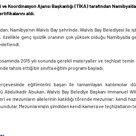
iği ve Koordinasyon Ajansı Başkanlığı (TİKA) tarafından Namibya’d
rtifikalarını aldı.
dan, Namibya’nın Walvis Bay şehrinde, Walvis Bay Belediyesi ile iş
özellikle genç işsizlik oranının çok yüksek olduğu Namibya’da genç
edeflendi.
samında 2015 yılı sonunda gerekli materyaller ve teçhizat temin ed
inde tahsis ettiği bir sınıfta eğitim programı başladı.
çevesinde eğitimlerini başarı ile tamamlayan katılımcılar dü
ü Abdulkadir Abukan, Walvis Bay Belediye Başkanı Immanuel Wilf
eri ve mezunların ailelerinin katıldığı törende mezunlar; kendi hazırl
undular. Mezunlarımızın şimdiden kendi kamera ve teçhizatlarını te
ber