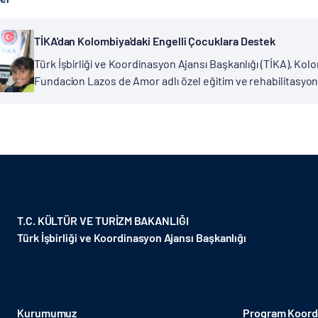
TİKA'dan Kolombiya'daki Engelli Çocuklara Destek
Türk İşbirliği ve Koordinasyon Ajansı Başkanlığı (TİKA), Ko
Fundacion Lazos de Amor adlı özel eğitim ve rehabilitasy
desteği verdi. TİKA, faaliyet gösterdiği coğrafyalardaki...
T.C. KÜLTÜR VE TURİZM BAKANLIĞI
Türk İşbirliği ve Koordinasyon Ajansı Başkanlığı
Kurumumuz
Program Koordi