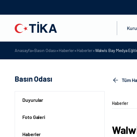
Kur
»
»
»
»
Anasayfa
Basın Odası
Haberler
Haberler
Walwis Bay Medya Eğiti
Basın Odası
Tüm Ha
Duyurular
Haberler
Foto Galeri
Walwi
Haberler