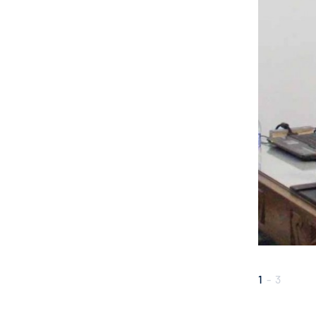
1
-
3