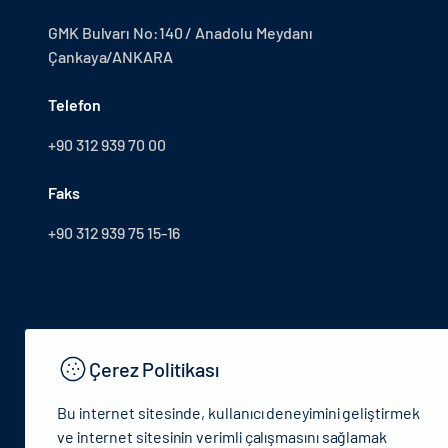
GMK Bulvarı No:140 / Anadolu Meydanı
Çankaya/ANKARA
Telefon
+90 312 939 70 00
Faks
+90 312 939 75 15-16
Çerez Politikası
Bu internet sitesinde, kullanıcı deneyimini geliştirmek
ve internet sitesinin verimli çalışmasını sağlamak