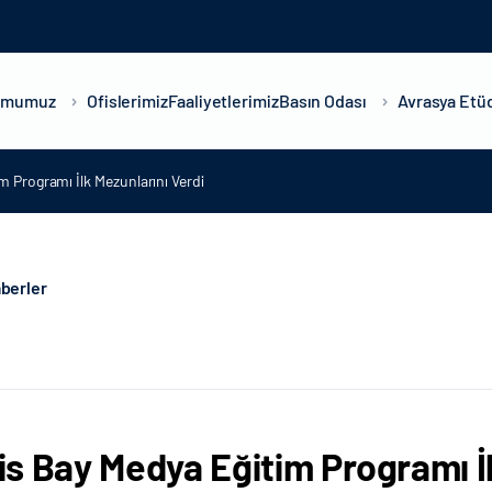
umumuz
Ofislerimiz
Faaliyetlerimiz
Basın Odası
Avrasya Etüd
m Programı İlk Mezunlarını Verdi
berler
s Bay Medya Eğitim Programı İl