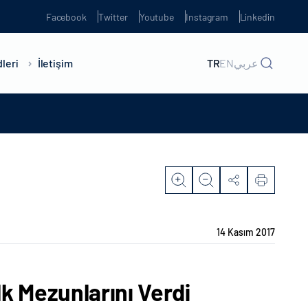
Facebook
Twitter
Youtube
Instagram
Linkedin
leri
İletişim
TR
EN
عربي
14 Kasım 2017
k Mezunlarını Verdi