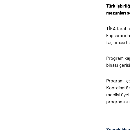
Türk İşbirl
mezunları se
TİKA tarafın
kapsamında, 
taşınması h
Program kap
binası içeris
Program çer
Koordinatör
meclisi üyel
programını s
Sonraki Ha