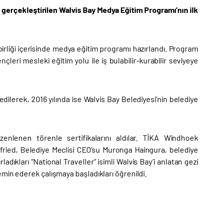
a gerçekleştirilen Walvis Bay Medya Eğitim Programı’nın ilk
birliği içerisinde medya eğitim programı hazırlandı. Program
leri mesleki eğitim yolu ile iş bulabilir-kurabilir seviyeye
ilerek, 2016 yılında ise Walvis Bay Belediyesi’nin belediye
zenlenen törenle sertifikalarını aldılar. TİKA Windhoek
ried, Belediye Meclisi CEO’su Muronga Haingura, belediye
adıkları “National Traveller” isimli Walvis Bay’i anlatan gezi
min ederek çalışmaya başladıkları öğrenildi.