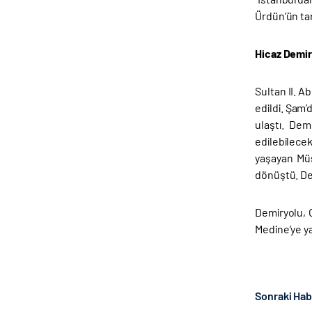
Ürdün’ün tar
Hicaz Demir
Sultan II. A
edildi. Şam’
ulaştı. Dem
edilebilece
yaşayan Müs
dönüştü. Dem
Demiryolu, O
Medine’ye ya
Sonraki Ha