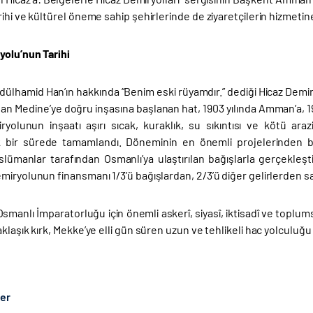
ihi ve kültürel öneme sahip şehirlerinde de ziyaretçilerin hizmetin
yolu’nun Tarihi
bdülhamid Han’ın hakkında “Benim eski rüyamdır.” dediği Hicaz Demir
dan Medine’ye doğru inşasına başlanan hat, 1903 yılında Amman’a, 19
iryolunun inşaatı aşırı sıcak, kuraklık, su sıkıntısı ve kötü araz
k bir sürede tamamlandı. Döneminin en önemli projelerinden bir
lümanlar tarafından Osmanlı’ya ulaştırılan bağışlarla gerçekleşti
iryolunun finansmanı 1/3’ü bağışlardan, 2/3’ü diğer gelirlerden s
smanlı İmparatorluğu için önemli askerî, siyasî, iktisadî ve toplum
klaşık kırk, Mekke’ye elli gün süren uzun ve tehlikeli hac yolculuğu
ber