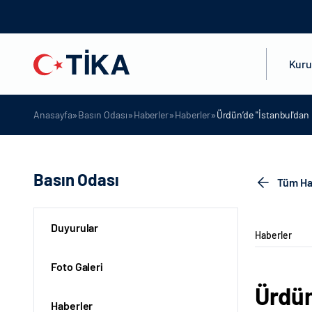
Kur
»
»
»
»
Anasayfa
Basın Odası
Haberler
Haberler
Ürdün’de "İstanbul'dan H
Basın Odası
Tüm Ha
Duyurular
Haberler
Foto Galeri
Ürdün
Haberler