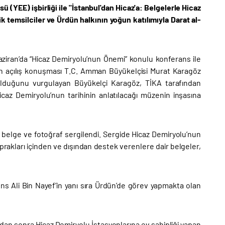
 (YEE) işbirliği ile "İstanbul'dan Hicaz'a: Belgelerle Hicaz
k temsilciler ve Ürdün halkının yoğun katılımıyla Darat al-
Haziran’da “Hicaz Demiryolu’nun Önemi” konulu konferans ile
nsın açılış konuşması T.C. Amman Büyükelçisi Murat Karagöz
ı olduğunu vurgulayan Büyükelçi Karagöz, TİKA tarafından
az Demiryolu’nun tarihinin anlatılacağı müzenin inşasına
belge ve fotoğraf sergilendi. Sergide Hicaz Demiryolu’nun
prakları içinden ve dışından destek verenlere dair belgeler,
s Ali Bin Nayef’in yanı sıra Ürdün’de görev yapmakta olan
’dan sonra Hicaz Demiryolu İstasyonlarına ev sahipliği yapan