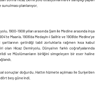
e sunulması planlanıyor.
yolu, 1900-1908 yılları arasında Şam ile Medine arasında inşa
04’te Maan’a, 1906’da Medayin-i Salih’e ve 1908’de Medine’ye
i şartlarının getirdiği tabii zorluklarla rağmen kısa kabul
i olan Hicaz Demiryolu, Dünya’nın farklı coğrafyalarında
rildi ve Müslümanların birliğini simgeleyen bir eser haline
ağlandı.
sal sonuçlar doğurdu. Hattın hizmete açılması ile Suriye’den
 dört beş güne indi.