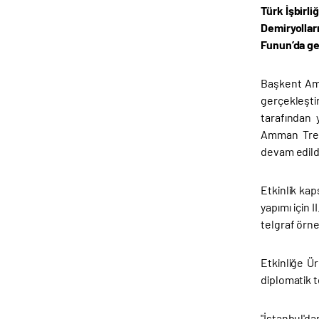
Türk İşbirli
Demiryollar
Funun’da ger
Başkent Amm
gerçekleşti
tarafından 
Amman Tren 
devam edildi
Etkinlik ka
yapımı için 
telgraf örnek
Etkinliğe Ü
diplomatik t
"İstanbul'da