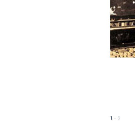
1
-
6