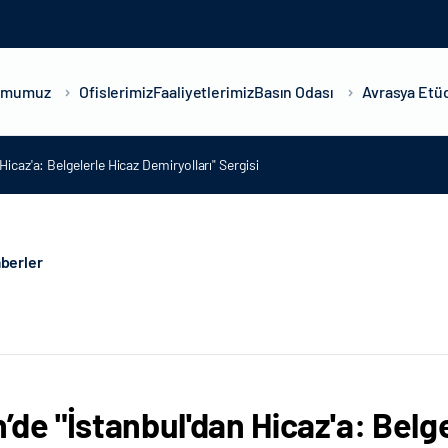
umumuz
Ofislerimiz
Faaliyetlerimiz
Basın Odası
Avrasya Etüd
icaz'a: Belgelerle Hicaz Demiryolları" Sergisi
berler
’de "İstanbul'dan Hicaz'a: Belge