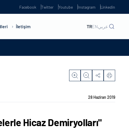
Facebook
Twitter
Youtube
Instagram
Linkedin
leri
İletişim
TR
EN
عربي
28 Haziran 2019
lerle Hicaz Demiryolları"