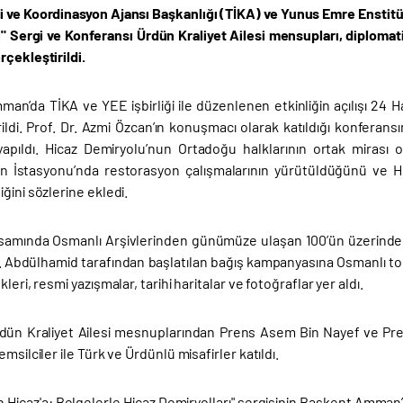
ği ve Koordinasyon Ajansı Başkanlığı (TİKA) ve Yunus Emre Enstitüsü
ı" Sergi ve Konferansı Ürdün Kraliyet Ailesi mensupları, diplomati
çekleştirildi.
an’da TİKA ve YEE işbirliği ile düzenlenen etkinliğin açılışı 24 
rildi. Prof. Dr. Azmi Özcan’ın konuşmacı olarak katıldığı konfera
yapıldı. Hicaz Demiryolu’nun Ortadoğu halklarının ortak miras
İstasyonu’nda restorasyon çalışmalarının yürütüldüğünü ve Hic
ğini sözlerine ekledi.
psamında Osmanlı Arşivlerinden günümüze ulaşan 100’ün üzerinde 
II. Abdülhamid tarafından başlatılan bağış kampanyasına Osmanlı to
leri, resmi yazışmalar, tarihi haritalar ve fotoğraflar yer aldı.
rdün Kraliyet Ailesi mesnuplarından Prens Asem Bin Nayef ve Pren
emsilciler ile Türk ve Ürdünlü misafirler katıldı.
n Hicaz'a: Belgelerle Hicaz Demiryolları" sergisinin Başkent Amman