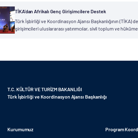
TİKA’dan Afrikalı Genç Girişimcilere Destek
Türk İşbirliği ve Koordinasyon Ajansı Başkanlığının (TİKA) 
girişimcileri uluslararası yatırımcılar, sivil toplum ve hüküme
Zirvesi düzenlendi. İki gün süren etkinlik çerçevesinde, 25 fa
T.C. KÜLTÜR VE TURİZM BAKANLIĞI
Türk İşbirliği ve Koordinasyon Ajansı Başkanlığı
Kurumumuz
Program Koordi