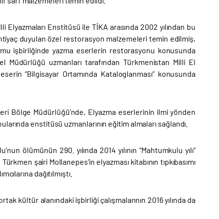
elif sarf malzemeleri temin edildi.
li Elyazmaları Enstitüsü ile TİKA arasında 2002 yılından bu
htiyaç duyulan özel restorasyon malzemeleri temin edilmiş,
umu işbirliğinde yazma eserlerin restorasyonu konusunda
el Müdürlüğü uzmanları tarafından Türkmenistan Milli El
 eserin “Bilgisayar Ortamında Kataloglanması” konusunda
eri Bölge Müdürlüğü’nde, Elyazma eserlerinin ilmi yönden
ularında enstitüsü uzmanlarının eğitim almaları sağlandı.
u’nun ölümünün 290. yılında 2014 yılının “Mahtumkulu yılı”
n Türkmen şairi Mollanepes’in elyazması kitabının tıpkıbasımı
mcılarına dağıtılmıştı.
tak kültür alanındaki işbirliği çalışmalarının 2016 yılında da