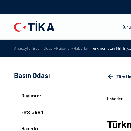
Kur
»
»
»
»
Anasayfa
Basın Odası
Haberler
Haberler
Türkmenistan Milli Ely
Basın Odası
Tüm Ha
Duyurular
Haberler
Foto Galeri
Türkm
Haberler