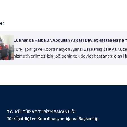
ber
Lübnan’da Halba Dr. Abdullah Al Rasi Devlet Hastanesi’ne
Türk İşbirliği ve Koordinasyon Ajansı Başkanlığı (TİKA), Kuz
hizmeti verilmesi için, bölgenin tek devlet hastanesi olan H
tam teşekkülü bir yoğun bakım ünitesi...
T.C. KÜLTÜR VE TURİZM BAKANLIĞI
Türk İşbirliği ve Koordinasyon Ajansı Başkanlığı