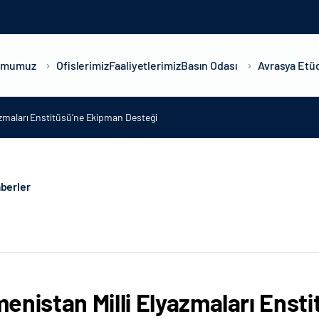
umumuz
Ofislerimiz
Faaliyetlerimiz
Basın Odası
Avrasya Etüd
azmaları Enstitüsü’ne Ekipman Desteği
berler
enistan Milli Elyazmaları Enst