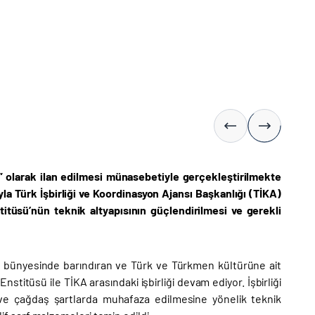
ı” olarak ilan edilmesi münasebetiyle gerçekleştirilmekte
la Türk İşbirliği ve Koordinasyon Ajansı Başkanlığı (TİKA)
titüsü’nün teknik altyapısının güçlendirilmesi ve gerekli
ri bünyesinde barındıran ve Türk ve Türkmen kültürüne ait
stitüsü ile TİKA arasındaki işbirliği devam ediyor. İşbirliği
ve çağdaş şartlarda muhafaza edilmesine yönelik teknik