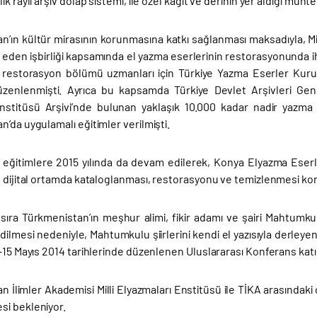
ik raylı arşiv dolap sistemi, ile özel kağıt ve derinin yer aldığı muht
n’ın kültür mirasının korunmasına katkı sağlanması maksadıyla, Mil
eden işbirliği kapsamında el yazma eserlerinin restorasyonunda i
 restorasyon bölümü uzmanları için Türkiye Yazma Eserler Kur
üzenlenmişti. Ayrıca bu kapsamda Türkiye Devlet Arşivleri Gen
nstitüsü Arşivi’nde bulunan yaklaşık 10.000 kadar nadir yazma
’da uygulamalı eğitimler verilmişti.
eğitimlere 2015 yılında da devam edilerek, Konya Elyazma Eserl
 dijital ortamda kataloglanması, restorasyonu ve temizlenmesi kon
sıra Türkmenistan’ın meşhur alimi, fikir adamı ve şairi Mahtumkul
edilmesi nedeniyle, Mahtumkulu şiirlerini kendi el yazısıyla derleye
–15 Mayıs 2014 tarihlerinde düzenlenen Uluslararası Konferans katılı
 İlimler Akademisi Milli Elyazmaları Enstitüsü ile TİKA arasındaki or
i bekleniyor.