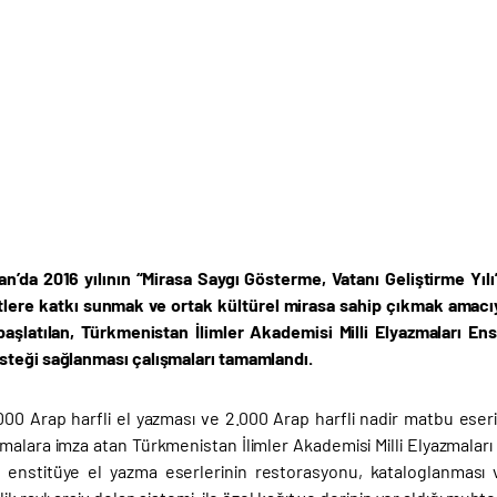
n’da 2016 yılının “Mirasa Saygı Gösterme, Vatanı Geliştirme Yıl
etlere katkı sunmak ve ortak kültürel mirasa sahip çıkmak amacıy
başlatılan,
Türkmenistan İlimler Akademisi Milli Elyazmaları Ens
teği sağlanması çalışmaları tamamlandı.
.000 Arap harfli el yazması ve 2.000 Arap harfli nadir matbu ese
malara imza atan Türkmenistan İlimler Akademisi Milli Elyazmaları En
enstitüye el yazma eserlerinin restorasyonu, kataloglanması 