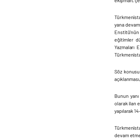
ekipman, çel
Türkmenista
yana devam 
Enstitü’nün
eğitimler d
Yazmaları E
Türkmenistan
Söz konusu 
açıklanması,
Bunun yanı 
olarak ilan 
yapılarak 14
Türkmenistan
devam etmes