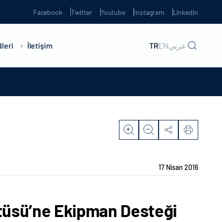
Facebook
Twitter
Youtube
Instagram
Linkedin
leri
İletişim
TR
EN
عربي
17 Nisan 2016
itüsü’ne Ekipman Desteği