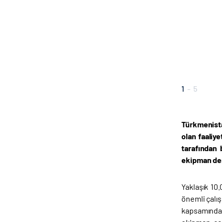
1
-
5
Türkmenista
olan faaliy
tarafından 
ekipman des
Yaklaşık 10
önemli çalış
kapsamında 