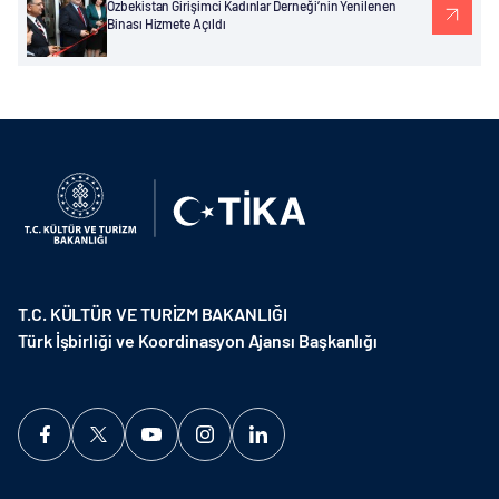
Özbekistan Girişimci Kadınlar Derneği’nin Yenilenen
Binası Hizmete Açıldı
T.C. KÜLTÜR VE TURİZM BAKANLIĞI
Türk İşbirliği ve Koordinasyon Ajansı Başkanlığı