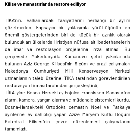
Kilise ve manastırlar da restore ediliyor
TİKA’nın, Balkanlardaki faaliyetlerini herhangi bir ayrım
gözetmeden, kapsayıcı bir yaklaşımla yürüttüğünün en
önemli göstergelerinden biri de küçük bir azınlık olarak
bulundukları ülkelerde Hristiyan nüfusa ait ibadethanelerin
de imar ve restorasyon projelerine imza atması. Bu
çerçevede Makedonya’da Kumanovo şehri yakınlarında
bulunan Aziz George Kilisesi’nin ölçüm ve arazi çalışmaları
Makedonya Cumhuriyeti Milli Konservasyon Merkezi
uzmanlarının talebi üzerine, TİKA tarafından görevlendirilen
restorasyon firması tarafından gerçekleştirdi.
TİKA yine Bosna Hersek’te, Fojnica Fransisken Manastırı’na
alarm, kamera, yangın alarmı ve müdahale sistemleri kurdu,
Bosna-Hersek’teki Ortodoks cemaatin Noel ve Paskalya
ayinlerine ev sahipliği yapan Azize Meryem Kutlu Doğum
Katedrali Kilisesi’nin çevre düzenlemesi çalışmalarını
tamamladı.