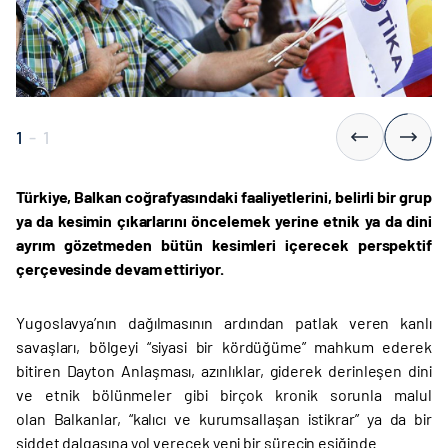
1
-
1
Türkiye, Balkan coğrafyasındaki faaliyetlerini, belirli bir grup
ya da kesimin çıkarlarını öncelemek yerine etnik ya da dini
ayrım gözetmeden bütün kesimleri içerecek perspektif
çerçevesinde devam ettiriyor.
Yugoslavya’nın dağılmasının ardından patlak veren kanlı
savaşları, bölgeyi “siyasi bir kördüğüme” mahkum ederek
bitiren Dayton Anlaşması, azınlıklar, giderek derinleşen dini
ve etnik bölünmeler gibi birçok kronik sorunla malul
olan Balkanlar, “kalıcı ve kurumsallaşan istikrar” ya da bir
şiddet dalgasına yol verecek yeni bir sürecin eşiğinde.