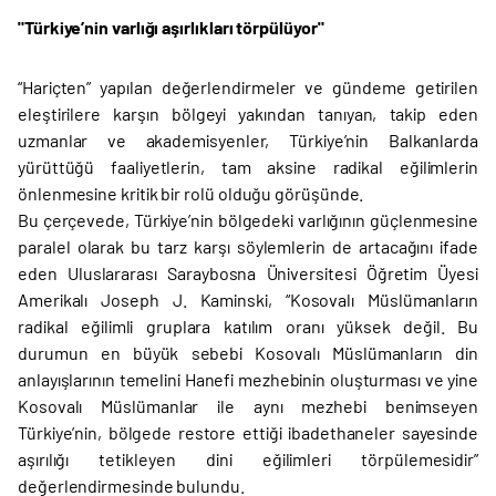
"Türkiye’nin varlığı aşırlıkları törpülüyor"
“Hariçten” yapılan değerlendirmeler ve gündeme getirilen
eleştirilere karşın bölgeyi yakından tanıyan, takip eden
uzmanlar ve akademisyenler, Türkiye’nin Balkanlarda
yürüttüğü faaliyetlerin, tam aksine radikal eğilimlerin
önlenmesine kritik bir rolü olduğu görüşünde.
Bu çerçevede, Türkiye’nin bölgedeki varlığının güçlenmesine
paralel olarak bu tarz karşı söylemlerin de artacağını ifade
eden Uluslararası Saraybosna Üniversitesi Öğretim Üyesi
Amerikalı Joseph J. Kaminski, “Kosovalı Müslümanların
radikal eğilimli gruplara katılım oranı yüksek değil. Bu
durumun en büyük sebebi Kosovalı Müslümanların din
anlayışlarının temelini Hanefi mezhebinin oluşturması ve yine
Kosovalı Müslümanlar ile aynı mezhebi benimseyen
Türkiye’nin, bölgede restore ettiği ibadethaneler sayesinde
aşırılığı tetikleyen dini eğilimleri törpülemesidir”
değerlendirmesinde bulundu.