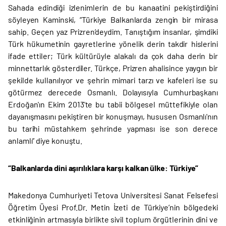
Sahada edindiği izlenimlerin de bu kanaatini pekiştirdiğini
söyleyen Kaminski, “Türkiye Balkanlarda zengin bir mirasa
sahip. Geçen yaz Prizren’deydim. Tanıştığım insanlar, şimdiki
Türk hükumetinin gayretlerine yönelik derin takdir hislerini
ifade ettiler; Türk kültürüyle alakalı da çok daha derin bir
minnettarlık gösterdiler. Türkçe, Prizren ahalisince yaygın bir
şekilde kullanılıyor ve şehrin mimari tarzı ve kafeleri ise su
götürmez derecede Osmanlı. Dolayısıyla Cumhurbaşkanı
Erdoğan'ın Ekim 2013'te bu tabii bölgesel müttefikiyle olan
dayanışmasını pekiştiren bir konuşmayı, hususen Osmanlı'nın
bu tarihi müstahkem şehrinde yapması ise son derece
anlamlı” diye konuştu.
“Balkanlarda dini aşırılıklara karşı kalkan ülke: Türkiye”
Makedonya Cumhuriyeti Tetova Universitesi Sanat Felsefesi
Öğretim Üyesi Prof.Dr. Metin İzeti de Türkiye’nin bölgedeki
etkinliğinin artmasıyla birlikte sivil toplum örgütlerinin dini ve