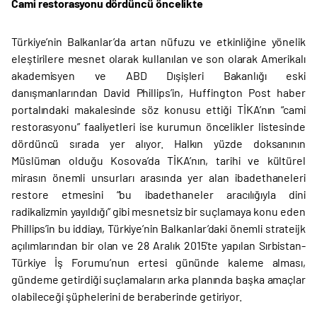
Cami restorasyonu dördüncü öncelikte
Türkiye’nin Balkanlar’da artan nüfuzu ve etkinliğine yönelik
eleştirilere mesnet olarak kullanılan ve son olarak Amerikalı
akademisyen ve ABD Dışişleri Bakanlığı eski
danışmanlarından David Phillips’in, Huffington Post haber
portalındaki makalesinde söz konusu ettiği TİKA’nın “cami
restorasyonu” faaliyetleri ise kurumun öncelikler listesinde
dördüncü sırada yer alıyor. Halkın yüzde doksanının
Müslüman olduğu Kosova’da TİKA’nın, tarihi ve kültürel
mirasın önemli unsurları arasında yer alan ibadethaneleri
restore etmesini “bu ibadethaneler aracılığıyla dini
radikalizmin yayıldığı” gibi mesnetsiz bir suçlamaya konu eden
Phillips’in bu iddiayı, Türkiye’nin Balkanlar’daki önemli strateijk
açılımlarından bir olan ve 28 Aralık 2015’te yapılan Sırbistan-
Türkiye İş Forumu’nun ertesi gününde kaleme alması,
gündeme getirdiği suçlamaların arka planında başka amaçlar
olabileceği şüphelerini de beraberinde getiriyor.