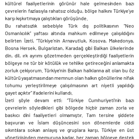
kültürel faaliyetlerinin görünür hale gelmesinden bazı
çevrelerin fazlasıyla rahatsız olduğu, bölge halkını Türkiye’ye
karşı kışkırtmaya çalıştıkları görüşünde.
Bu rahatsızlık sebebiyle Türk dış politikasının “Neo
Osmanlıcılık” yaftası altında mahkum edilmeye çalışıldığını
belirten İzeti, “Türkiye’nin Arnavutluk, Kosova, Makedonya,
Bosna Hersek, Bulgaristan, Karadağ gibi Balkan ülkelerinde
din, dil, ırk ayrımı gözetmeden gerçekleştirdiği faaliyetlerin
bölgeye ne tür bir kötülük ve tehlike getireceğini anlamakta
zorluk çekiyorum. Türkiye’nin Balkan halklarına ait olan bu öz
kültürü yaşatmasından memnun olan halkın gönüllerine nifak
tohumu yerleştirilmeye çalışılmasının art niyetli yapıldığı
gayet açıktır” ifadelerini kullandı.
İzeti şöyle devam etti: “Türkiye Cumhuriyeti’nin bazı
çevrelerin söyledikleri gibi bölgede hiçbir zaman zorla ve
baskıcı dini faaliyetleri olmamıştır. Tam tersine şiddete
başvuran ve İslam düşüncesini son dönemlerde ciddi
sıkıntılara sokan anlayış ve gruplara karşı, Türkiye en üst
yöneticisinden memuruna kadar, her zaman bölgeye destek