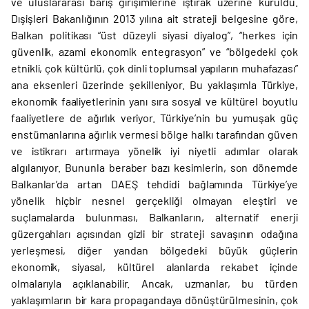
ve uluslararası barış girişimlerine iştirak üzerine kuruldu.
Dışişleri Bakanlığının 2013 yılına ait strateji belgesine göre,
Balkan politikası “üst düzeyli siyasi diyalog”, “herkes için
güvenlik, azami ekonomik entegrasyon” ve “bölgedeki çok
etnikli, çok kültürlü, çok dinli toplumsal yapıların muhafazası”
ana eksenleri üzerinde şekilleniyor. Bu yaklaşımla Türkiye,
ekonomik faaliyetlerinin yanı sıra sosyal ve kültürel boyutlu
faaliyetlere de ağırlık veriyor. Türkiye’nin bu yumuşak güç
enstümanlarına ağırlık vermesi bölge halkı tarafından güven
ve istikrarı artırmaya yönelik iyi niyetli adımlar olarak
algılanıyor. Bununla beraber bazı kesimlerin, son dönemde
Balkanlar’da artan DAEŞ tehdidi bağlamında Türkiye’ye
yönelik hiçbir nesnel gerçekliği olmayan eleştiri ve
suçlamalarda bulunması, Balkanların, alternatif enerji
güzergahları açısından gizli bir strateji savaşının odağına
yerleşmesi, diğer yandan bölgedeki büyük güçlerin
ekonomik, siyasal, kültürel alanlarda rekabet içinde
olmalarıyla açıklanabilir. Ancak, uzmanlar, bu türden
yaklaşımların bir kara propagandaya dönüştürülmesinin, çok