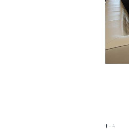
1
-
4