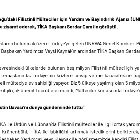
ğu’daki Filistinli Mülteciler için Yardım ve Bayındırlık Ajansı 
yı ziyaret ederek, TİKA Başkanı Serdar Çam ile görüştü.
larda bulunmak üzere Türkiye’ye gelen UNRWA Genel Komiseri Pierr
Başbakan Yardımcısı Veysi Kaynak’ın ardından TİKA Başkanı Serdar Ç
 çevresindeki ülkelerde bulunan beş milyon Filistinli mülteci için
temaslarında, Türkiye’nin krizlere cevap verme kapasitesine hayr
eli mülteciye ev sahipliği yapıyor. Biz 5 ülkeye yayılmış olan 5 mily
le ilgili çok önemli tecrübeler edindi. Mülteciler konusunda Türkiye
listin Davası’nı dünya gündeminde tuttu”
A ile Ürdün ve Lübnan’da Filistinli mülteciler ile ilgili ortak yard
 Krähenbühl, TİKA ile işbirliğini artırmak istediklerini belirterek,
Başbakan Yardımcısı Veysi Kaynak ile görüşmemizde kendisi Filistin 