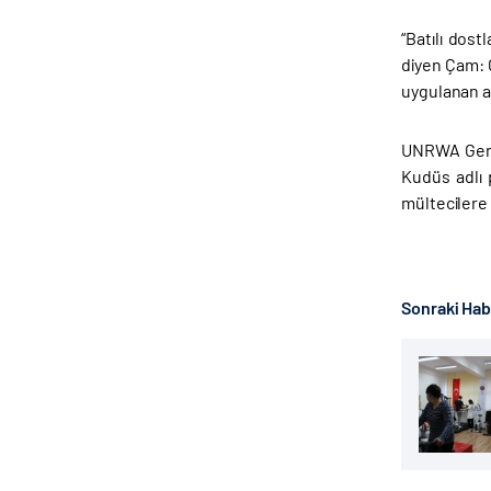
“Batılı dost
diyen Çam: 
uygulanan am
UNRWA Genel
Kudüs adlı 
mültecilere
Sonraki Ha