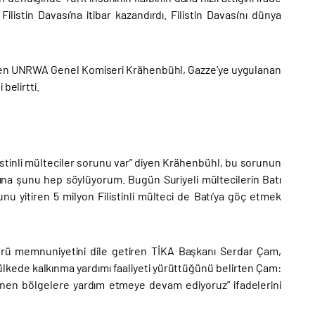
stin Davası’na itibar kazandırdı. Filistin Davası’nı dünya
çeken UNRWA Genel Komiseri Krähenbühl, Gazze’ye uygulanan
belirtti.
istinli mülteciler sorunu var” diyen Krähenbühl, bu sorunun
arına şunu hep söylüyorum. Bugün Suriyeli mültecilerin Batı
yitiren 5 milyon Filistinli mülteci de Batı’ya göç etmek
türü memnuniyetini dile getiren TİKA Başkanı Serdar Çam,
a ülkede kalkınma yardımı faaliyeti yürüttüğünü belirten Çam:
enen bölgelere yardım etmeye devam ediyoruz” ifadelerini