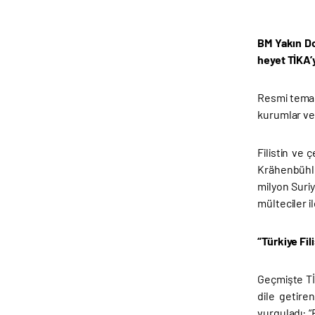
BM Yakın Do
heyet TİKA’
Resmi temas
kurumlar ve 
Filistin ve
Krähenbühl 
milyon Suriy
mülteciler i
“Türkiye Fi
Geçmişte TİK
dile getiren
vurguladı: “