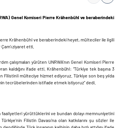
(UNRWA) Genel Komiseri Pierre Krähenbühl​
ve beraberindeki
e Krähenbühl ve beraberindeki heyet, mülteciler ile ilgili
am’ı ziyaret etti.
 yardım çalışmaları yürüten UNRWA’nın Genel Komiseri Pierre
an kaldığını ifade etti. Krähenbühl: “Türkiye tek başına 3
on Filistinli mülteciye hizmet ediyoruz. Türkiye son beş yılda
’nin tecrübelerinden istifade etmek istiyoruz” dedi.
ım faaliyetleri yürüttüklerini ve bundan dolayı memnuniyetini
 Türkiye’nin Filistin Davası’na olan katkılarını şu sözler ile
dendiğinde Türk insanının kalbinin daha hızlı attığını ifade