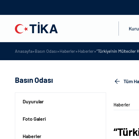
Kur
»
»
»
»
Anasayfa
Basın Odası
Haberler
Haberler
“Türkiye’nin Mültecile
Basın Odası
Tüm Ha
Duyurular
Haberler
Foto Galeri
“Türk
Haberler