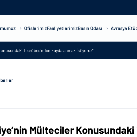
umumuz
Ofislerimiz
Faaliyetlerimiz
Basın Odası
Avrasya Etüd
r Konusundaki Tecrübesinden Faydalanmak İstiyoruz”
berler
iye’nin Mülteciler Konusundak