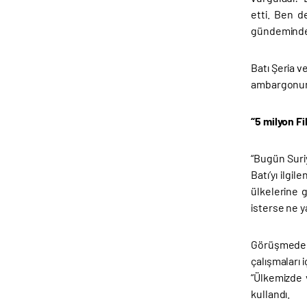
etti. Ben d
gündeminde 
Batı Şeria 
ambargonun G
“5 milyon Fi
“Bugün Suri
Batı’yı ilg
ülkelerine 
isterse ne y
Görüşmede U
çalışmaları 
“Ülkemizde 
kullandı.