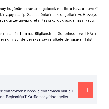
arı şey bugünün sorunlarını gelecek nesillere havale etmek”
bir yapıya sahip. Sadece önlerindeki engellerin ve Gazze’ye
k bir zeytinyağı üretim tesisi kurduk” açıklamasını yaptı.
ırlanan 15 Temmuz Bilgilendirme Setlerinden ve TİKA’nın
rek Filistin’de gerekse çevre ülkelerde yaşayan Filistinli
leri yok saymanın insanlığı yok saymak olduğu
ansı Başkanlığı (TİKA) Romanya’da engelleri
e...