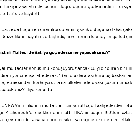
e Türkiye ziyaretimde bunun doğruluğunu gözlemledim. Türkiye Fili
tuttu” diye kaydetti.
ve Gazze’de bugün en önemli problemin işsizlik olduğuna dikkat 
azzelilerin hayatını zorlaştırdığını ve normalleşmeyi engellediğini 
listinli Mülteci de Batı’ya göç ederse ne yapacaksınız?”
yeli mülteciler konusunu konuşuyoruz ancak 50 yıldır süren bir Fil
ilendiren yönüne işaret ederek: “Ben uluslararası kuruluş başkanl
göç etmesinden korkuyoruz ama ülkelerinde siyasi çözüm umudunu 
apacaksınız?” diye konuştu.
NRWA’nın Filistinli mülteciler için yürüttüğü faaliyetlerden ö
için Krähenbühl’e teşekkürlerini iletti. TİKA’nın bugün 150’den fazl
ve çevremizde yaşanan bunca sıkıntıya rağmen krizlerden etkil