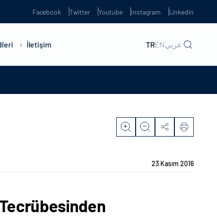
Facebook
Twitter
Youtube
Instagram
Linkedin
leri
İletişim
TR
EN
عربي
23 Kasım 2016
i Tecrübesinden