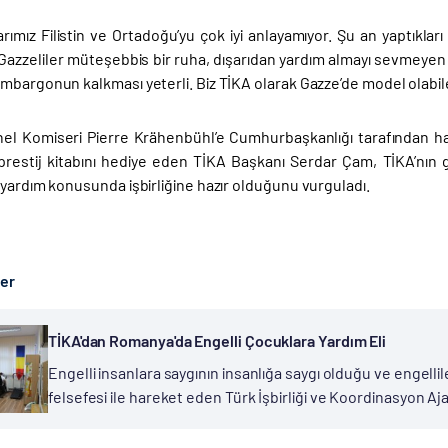
larımız Filistin ve Ortadoğu’yu çok iyi anlayamıyor. Şu an yaptıkl
Gazzeliler müteşebbis bir ruha, dışarıdan yardım almayı sevmeyen 
bargonun kalkması yeterli. Biz TİKA olarak Gazze’de model olabilece
 Komiseri Pierre Krähenbühl’e Cumhurbaşkanlığı tarafından haz
prestij kitabını hediye eden TİKA Başkanı Serdar Çam, TİKA’nın ge
 yardım konusunda işbirliğine hazır olduğunu vurguladı.
ber
TİKA'dan Romanya'da Engelli Çocuklara Yardım Eli
Engelli insanlara saygının insanlığa saygı olduğu ve engelli
felsefesi ile hareket eden Türk İşbirliği ve Koordinasyon Aj
kaldırmaya yönelik 3 projeyi hayata geçirdi. TİKA’nın Bükreş’t