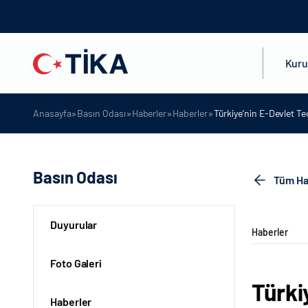
Kur
»
»
»
»
Anasayfa
Basın Odası
Haberler
Haberler
Türkiye’nin E-Devlet Te
Basın Odası
Tüm Ha
Duyurular
Haberler
Foto Galeri
Türki
Haberler