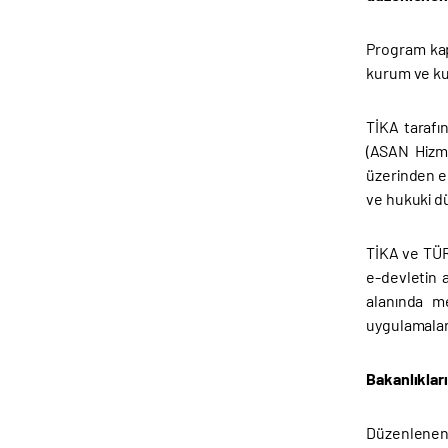
Program kap
kurum ve kur
TİKA tarafı
(ASAN Hizme
üzerinden el
ve hukuki dü
TİKA ve TÜR
e-devletin 
alanında me
uygulamaları
Bakanlıkları
Düzenlenen 