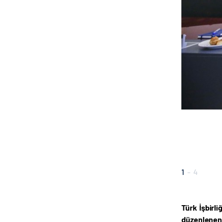
1
-
4
Türk İşbirl
düzenlenen 