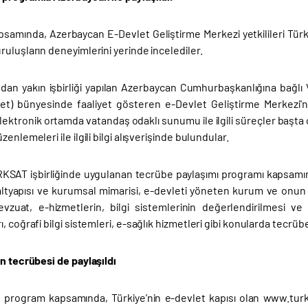
samında, Azerbaycan E-Devlet Geliştirme Merkezi yetkilileri Türki
uluşların deneyimlerini yerinde incelediler.
ndan yakın işbirliği yapılan Azerbaycan Cumhurbaşkanlığına bağlı
t) bünyesinde faaliyet gösteren e-Devlet Geliştirme Merkezi'
ektronik ortamda vatandaş odaklı sunumu ile ilgili süreçler başta olm
zenlemeleri ile ilgili bilgi alışverişinde bulundular.
KSAT işbirliğinde uygulanan tecrübe paylaşımı programı kapsamı
altyapısı ve kurumsal mimarisi, e-devleti yöneten kurum ve onun ye
vzuat, e-hizmetlerin, bilgi sistemlerinin değerlendirilmesi ve 
, coğrafi bilgi sistemleri, e-sağlık hizmetleri gibi konularda tecrübe
n tecrübesi de paylaşıldı
program kapsamında, Türkiye’nin e-devlet kapısı olan www.turk