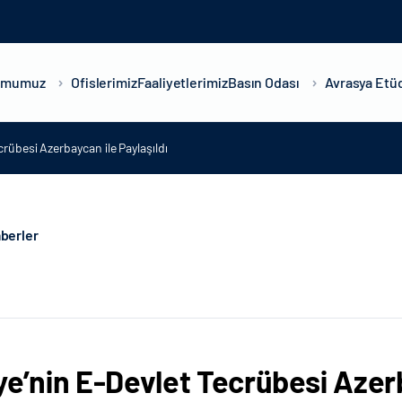
umumuz
Ofislerimiz
Faaliyetlerimiz
Basın Odası
Avrasya Etüd
crübesi Azerbaycan ile Paylaşıldı
berler
ye’nin E-Devlet Tecrübesi Azerb