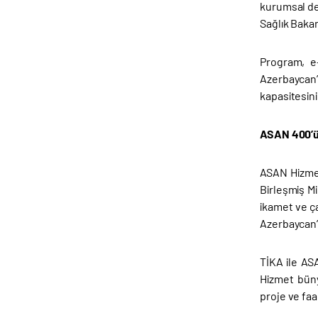
kurumsal den
Sağlık Bakan
Program, e-
Azerbaycan
kapasitesin
ASAN 400’ü 
ASAN Hizmet
Birleşmiş Mi
ikamet ve ç
Azerbaycan’ı
TİKA ile AS
Hizmet büny
proje ve faa