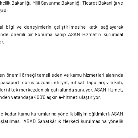
cilik Bakanlığı, Milli Savunma Bakanlığı, Ticaret Bakanlığı ve
ıldı.
 bilgi ve deneyimlerin geliştirilmesine katkı sağlayarak
rinde önemli bir konuma sahip ASAN Hizmet’in kurumsal
or.
 en önemli örneği temsil eden ve kamu hizmetleri alanında
pasaport, nüfus cüzdanı, ehliyet, ruhsat, tapu, arşiv, nikâh,
erini tek merkezden bir çatı altında sunuyor. ASAN Hizmet,
nden vatandaşa 400’ü aşkın e-hizmeti ulaştırıyor.
üne kadar kamu kurumlarına yönelik bilişim eğitimleri, ASAN
şlatılması, ABAD Sanatkârlık Merkezi kurulmasına yönelik