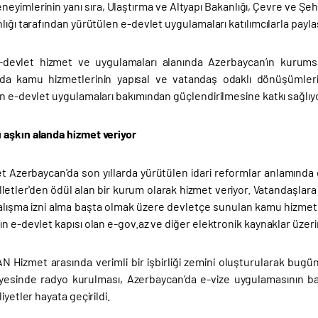
eyimlerinin yanı sıra, Ulaştırma ve Altyapı Bakanlığı, Çevre ve Şehir
lığı tarafından yürütülen e-devlet uygulamaları katılımcılarla paylaş
devlet hizmet ve uygulamaları alanında Azerbaycan’ın kurumsal
’da kamu hizmetlerinin yapısal ve vatandaş odaklı dönüşümle
in e-devlet uygulamaları bakımından güçlendirilmesine katkı sağlıy
aşkın alanda hizmet veriyor
 Azerbaycan'da son yıllarda yürütülen idari reformlar anlamında
lletler'den ödül alan bir kurum olarak hizmet veriyor. Vatandaşlara 
alışma izni alma başta olmak üzere devletçe sunulan kamu hizmetl
n e-devlet kapısı olan e-gov.az ve diğer elektronik kaynaklar üzeri
AN Hizmet arasında verimli bir işbirliği zemini oluşturularak bug
esinde radyo kurulması, Azerbaycan’da e-vize uygulamasının ba
liyetler hayata geçirildi.