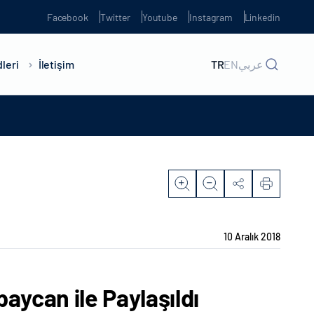
Facebook
Twitter
Youtube
Instagram
Linkedin
leri
İletişim
TR
EN
عربي
10 Aralık 2018
aycan ile Paylaşıldı