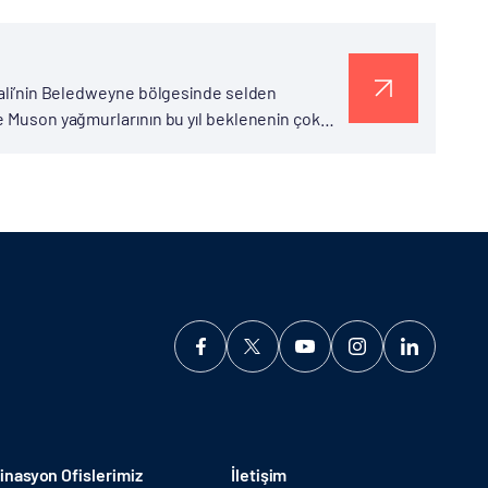
omali’nin Beledweyne bölgesinde selden
de Muson yağmurlarının bu yıl beklenenin çok
inde su taşkını ve sel...
nasyon Ofislerimiz
İletişim