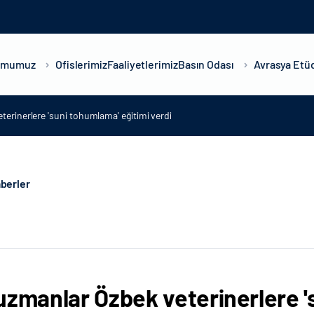
umumuz
Ofislerimiz
Faaliyetlerimiz
Basın Odası
Avrasya Etüd
terinerlere 'suni tohumlama' eğitimi verdi
berler
uzmanlar Özbek veterinerlere '