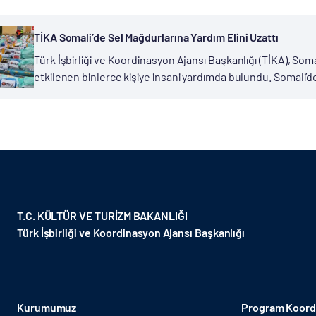
TİKA Somali’de Sel Mağdurlarına Yardım Elini Uzattı
Türk İşbirliği ve Koordinasyon Ajansı Başkanlığı (TİKA), S
etkilenen binlerce kişiye insani yardımda bulundu. Somali’
üzerinde gerçekleşmesi nedeniyle, Somali’nin pek çok bölges
T.C. KÜLTÜR VE TURİZM BAKANLIĞI
Türk İşbirliği ve Koordinasyon Ajansı Başkanlığı
Kurumumuz
Program Koordi