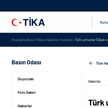
Kur
»
»
»
»
Anasayfa
Basın Odası
Haberler
Haberler
Türk uzmanlar Özbek ve
Basın Odası
Tüm Ha
Duyurular
Haberler
Foto Galeri
Türk 
Haberler