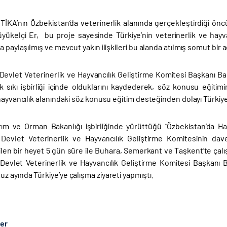
TİKA’nın Özbekistan’da veterinerlik alanında gerçekleştirdiği öncü
yükelçi Er, bu proje sayesinde Türkiye’nin veterinerlik ve hayva
a paylaşılmış ve mevcut yakın ilişkileri bu alanda atılmış somut bir
Devlet Veterinerlik ve Hayvancılık Geliştirme Komitesi Başkanı Ba
k sıkı işbirliği içinde olduklarını kaydederek, söz konusu eğitim
hayvancılık alanındaki söz konusu eğitim desteğinden dolayı Türkiye’
rım ve Orman Bakanlığı işbirliğinde yürüttüğü “Özbekistan’da H
Devlet Veterinerlik ve Hayvancılık Geliştirme Komitesinin da
ilen bir heyet 5 gün süre ile Buhara, Semerkant ve Taşkent’te çal
Devlet Veterinerlik ve Hayvancılık Geliştirme Komitesi Başkanı 
 ayında Türkiye’ye çalışma ziyareti yapmıştı.
ber