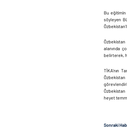
Bu eğitimin 
söyleyen Bü
Özbekistan’l
Özbekistan 
alanında ço
belirterek, 
TİKA’nın Ta
Özbekistan 
görevlendir
Özbekistan 
heyet temmuz
Sonraki Ha