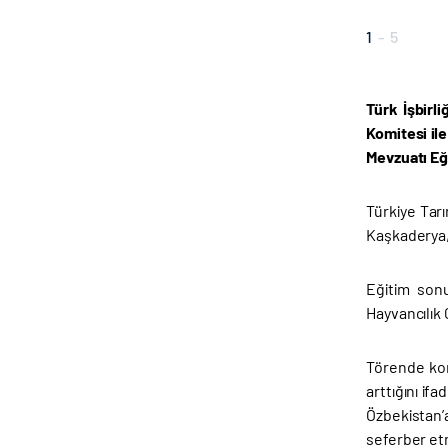
1
-
5
Türk İşbirl
Komitesi il
Mevzuatı Eği
Türkiye Tar
Kaşkaderya,
Eğitim son
Hayvancılık
Törende kon
arttığını if
Özbekistan’
seferber etm