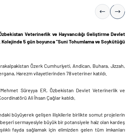
Özbekistan Veterinerlik ve Hayvancılığı Geliştirme Devlet
nik Kolejinde 5 gün boyunca “Suni Tohumlama ve Soykütüğü
rakalpakistan Özerk Cumhuriyeti, Andican, Buhara, Jizzah,
gana, Harezm vilayetlerinden 78 veteriner katıldı.
 Mehmet Süreyya ER, Özbekistan Devlet Veterinerlik ve
ordinatörü Ali İhsan Çağlar katıldı.
ki büyüyerek gelişen ilişkilerle birlikte somut projelerin
 ve beşerî sermayesiyle büyük bir potansiyele haiz olan kardeş
ıklı fayda sağlamak için elimizden gelen tüm imkanları