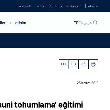
Facebook
Twitter
Youtube
Instagram
Linkedin
leri
İletişim
TR
EN
عربي
25 Kasım 2019
suni tohumlama' eğitimi