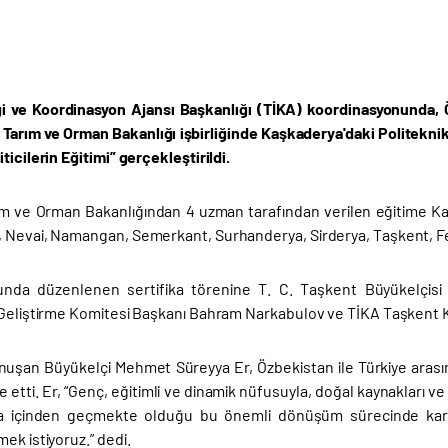
iği ve Koordinasyon Ajansı Başkanlığı (TİKA) koordinasyonunda, 
e Tarım ve Orman Bakanlığı işbirliğinde Kaşkaderya'daki Politek
ticilerin Eğitimi” gerçekleştirildi.
ım ve Orman Bakanlığından 4 uzman tarafından verilen eğitime Ka
 Nevai, Namangan, Semerkant, Surhanderya, Sirderya, Taşkent, Fer
unda düzenlenen sertifika törenine T. C. Taşkent Büyükelçisi
 Geliştirme Komitesi Başkanı Bahram Narkabulov ve TİKA Taşkent Ko
uşan Büyükelçi Mehmet Süreyya Er, Özbekistan ile Türkiye arasında
ade etti. Er, “Genç, eğitimli ve dinamik nüfusuyla, doğal kaynakları
a içinden geçmekte olduğu bu önemli dönüşüm sürecinde karşıl
ek istiyoruz.” dedi.