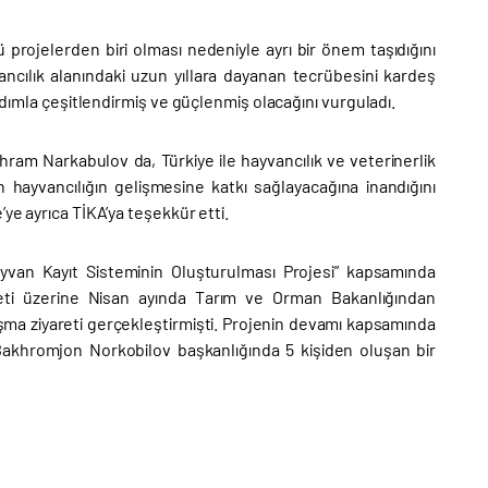
 projelerden biri olması nedeniyle ayrı bir önem taşıdığını
ncılık alanındaki uzun yıllara dayanan tecrübesini kardeş
 adımla çeşitlendirmiş ve güçlenmiş olacağını vurguladı.
hram Narkabulov da, Türkiye ile hayvancılık ve veterinerlik
in hayvancılığın gelişmesine katkı sağlayacağına inandığını
ye ayrıca TİKA’ya teşekkür etti.
ayvan Kayıt Sisteminin Oluşturulması Projesi” kapsamında
veti üzerine Nisan ayında Tarım ve Orman Bakanlığından
ışma ziyareti gerçekleştirmişti. Projenin devamı kapsamında
Bakhromjon Norkobilov başkanlığında 5 kişiden oluşan bir