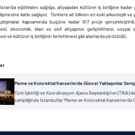
istan'da eğitimden sağlığa, altyapıdan kültürel iş birliğine kadar
gelişmesine katkı sağlıyor. Türklere ait bilinen en eski arkeolojik ve
alışmalar kapsamında bugüne kadar 617 proje gerçekleştirdi. T
si, ekonomik, idari ve sivil altyapının geliştirilmesi, sosyal 
i ve kültürel iş birliğinin ilerletilmesi gibi alanlarda yürütüldü.
ber
Meme ve Kolorektal Kanserlerde Güncel Yaklaşımlar Se
Türk İşbirliği ve Koordinasyon Ajansı Başkanlığı’nın (TİKA) 
sahipliğinde İstanbul'da "Meme ve Kolorektal Kanserlerde 
Türkiye ve çevre ülkelerdeki kanser hastalarına daha nitelikl