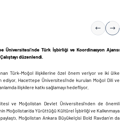
pe Üniversitesi’nde Türk İşbirliği ve Koordinasyon Ajansı
Çalıştayı düzenlendi.
nan Türk-Moğol ilişkilerine özel önem veriyor ve iki ülke
ediyor. Hacettepe Üniversitesi’nde kurulan Moğol Dili ve
nlamda ilişkilere katkı sağlamayı hedefliyor.
rsitesi ve Moğolistan Devlet Üniversitesi’nden de önemli
’nin Moğolistan’da Yürüttüğü Kültürel İşbirliği ve Kalkınmaya
k paylaştı. Moğolistan Ankara Büyükelçisi Bold Ravdan’ın da