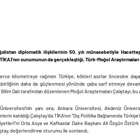
olistan diplomatik ilişkilerinin 50. yılı münasebetiyle Hacette
(TİKA)’nın sunumunun da gerçekleştiği, Türk-Moğol Araştırmaları 
lerce kilometreye rağmen Türkiye, kökleri asırlar öncesine daya
işbirliğinin daha da güçlenmesi yönünde çaba sarf etmeye devam 
Bilim Dalı tarafından düzenlenen Moğol Araştırmaları Çalıştayı, bu a
niversitesi’nin yanı sıra, Ankara Üniversitesi, Akdeniz Ünive
erin katıldığı Çalıştay’da TİKA’nın “Dış Politika Bağlamında Türkiye
liyetleri”ni Orta Asya ve Kafkaslar Daire Başkanı Ali Özgün Öztür
lıştay, değerlendirme oturumu ile sonlandı.