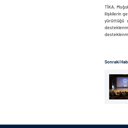
TİKA, Moğol
ilişkilerin 
yürüttüğü ç
desteklenme
desteklenmes
Sonraki Ha