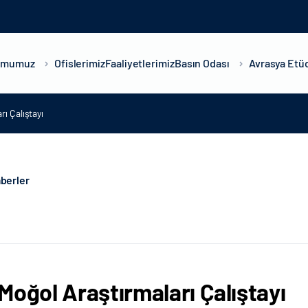
umumuz
Ofislerimiz
Faaliyetlerimiz
Basın Odası
Avrasya Etüd
ı Çalıştayı
berler
Moğol Araştırmaları Çalıştayı