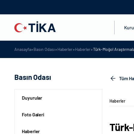
Kur
»
»
»
»
Anasayfa
Basın Odası
Haberler
Haberler
Türk-Moğol Araştırmalar
Basın Odası
Tüm Ha
Duyurular
Haberler
Foto Galeri
Türk-
Haberler