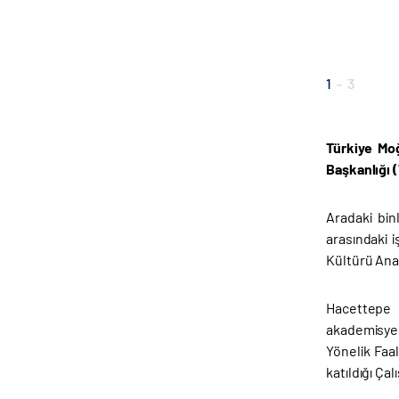
1
-
3
Türkiye Moğ
Başkanlığı 
Aradaki bin
arasındaki 
Kültürü Ana 
Hacettepe Ü
akademisyenl
Yönelik Faa
katıldığı Ça