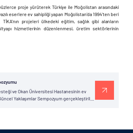
 yüzlerce proje yürüterek Türkiye ile Moğolistan arasındaki
 yazılı eserlere ev sahipliği yapan Moğolistan'da 1994'ten beri
İKA'nın projeleri ülkedeki eğitim, sağlık gibi alanların
altyapı hizmetlerinin düzenlenmesi, üretim sektörlerinin
mpozyumu
desteği ve Okan Üniversitesi Hastanesinin ev
Güncel Yaklaşımlar Sempozyum gerçekleştirildi.
i hasta bakımı, tedavi imkânları...