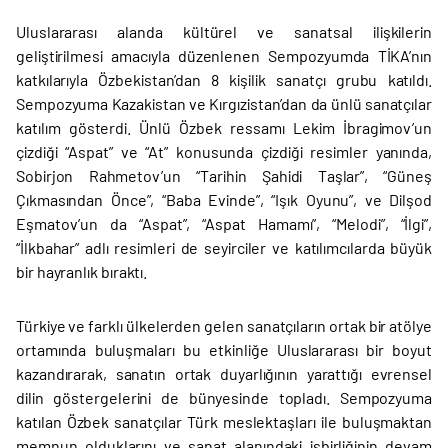
Uluslararası alanda kültürel ve sanatsal ilişkilerin
geliştirilmesi amacıyla düzenlenen Sempozyumda TİKA’nın
katkılarıyla Özbekistan’dan 8 kişilik sanatçı grubu katıldı.
Sempozyuma Kazakistan ve Kırgızistan’dan da ünlü sanatçılar
katılım gösterdi. Ünlü Özbek ressamı Lekim İbragimov’un
çizdiği “Aspat” ve “At” konusunda çizdiği resimler yanında,
Sobirjon Rahmetov’un “Tarihin Şahidi Taşlar”, “Güneş
Çıkmasından Önce”, “Baba Evinde”, “Işık Oyunu”, ve Dilşod
Eşmatov’un da “Aspat”, “Aspat Hamamı”, “Melodi”, “İlgi”,
“İlkbahar” adlı resimleri de seyirciler ve katılımcılarda büyük
bir hayranlık bıraktı.
Türkiye ve farklı ülkelerden gelen sanatçıların ortak bir atölye
ortamında buluşmaları bu etkinliğe Uluslararası bir boyut
kazandırarak, sanatın ortak duyarlığının yarattığı evrensel
dilin göstergelerini de bünyesinde topladı. Sempozyuma
katılan Özbek sanatçılar Türk meslektaşları ile buluşmaktan
memnun olduklarını ve sanat alanındaki işbirliğinin devam