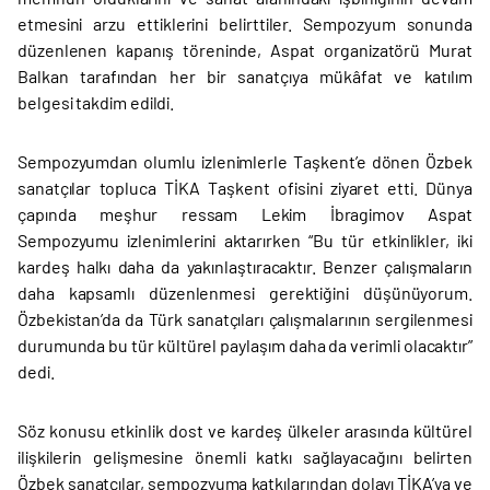
etmesini arzu ettiklerini belirttiler. Sempozyum sonunda
düzenlenen kapanış töreninde, Aspat organizatörü Murat
Balkan tarafından her bir sanatçıya mükâfat ve katılım
belgesi takdim edildi.
Sempozyumdan olumlu izlenimlerle Taşkent’e dönen Özbek
sanatçılar topluca TİKA Taşkent ofisini ziyaret etti. Dünya
çapında meşhur ressam Lekim İbragimov Aspat
Sempozyumu izlenimlerini aktarırken “Bu tür etkinlikler, iki
kardeş halkı daha da yakınlaştıracaktır. Benzer çalışmaların
daha kapsamlı düzenlenmesi gerektiğini düşünüyorum.
Özbekistan’da da Türk sanatçıları çalışmalarının sergilenmesi
durumunda bu tür kültürel paylaşım daha da verimli olacaktır”
dedi.
Söz konusu etkinlik dost ve kardeş ülkeler arasında kültürel
ilişkilerin gelişmesine önemli katkı sağlayacağını belirten
Özbek sanatçılar, sempozyuma katkılarından dolayı TİKA’ya ve