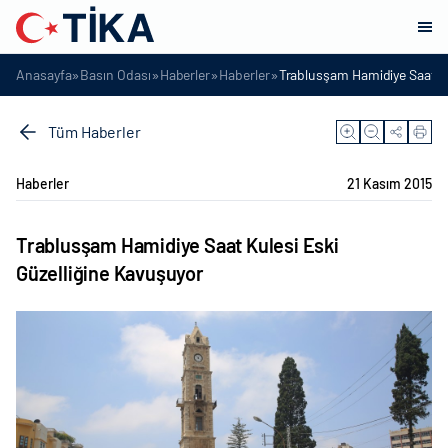
»
»
»
»
Anasayfa
Basın Odası
Haberler
Haberler
Trablusşam Hamidiye Saat Ku
Tüm Haberler
Haberler
21 Kasım 2015
Trablusşam Hamidiye Saat Kulesi Eski
Güzelliğine Kavuşuyor