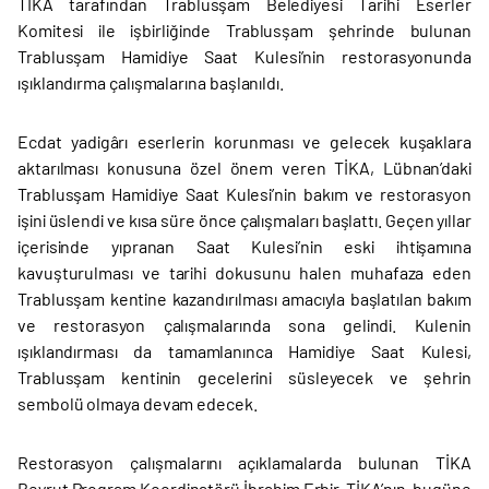
TİKA tarafından Trablusşam Belediyesi Tarihi Eserler
Komitesi ile işbirliğinde Trablusşam şehrinde bulunan
Trablusşam Hamidiye Saat Kulesi’nin restorasyonunda
ışıklandırma çalışmalarına başlanıldı.
Ecdat yadigârı eserlerin korunması ve gelecek kuşaklara
aktarılması konusuna özel önem veren TİKA, Lübnan’daki
Trablusşam Hamidiye Saat Kulesi’nin bakım ve restorasyon
işini üslendi ve kısa süre önce çalışmaları başlattı. Geçen yıllar
içerisinde yıpranan Saat Kulesi’nin eski ihtişamına
kavuşturulması ve tarihi dokusunu halen muhafaza eden
Trablusşam kentine kazandırılması amacıyla başlatılan bakım
ve restorasyon çalışmalarında sona gelindi. Kulenin
ışıklandırması da tamamlanınca Hamidiye Saat Kulesi,
Trablusşam kentinin gecelerini süsleyecek ve şehrin
sembolü olmaya devam edecek.
Restorasyon çalışmalarını açıklamalarda bulunan TİKA
Beyrut Program Koordinatörü İbrahim Erbir, TİKA’nın, bugüne