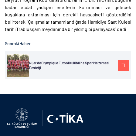
kadar ecdat yadigârı eserlerin korunması ve gelecek
kuşaklara aktarılması için gerekli hassasiyeti gösterdiğini
belirterek “Çalışmalar tamamlandığında Hamidiye Saat Kulesi
tarihi Trablusşam meydanında bir yıldız gibi parlayacak” dedi.
Sonraki Haber
Nijer’de Olympique Futbol Kulübü’ne Spor Malzemesi
Desteği