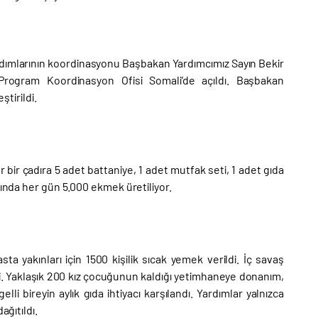
rdımlarının koordinasyonu Başbakan Yardımcımız Sayın Bekir
Program Koordinasyon Ofisi Somali’de açıldı. Başbakan
ştirildi.
 bir çadıra 5 adet battaniye, 1 adet mutfak seti, 1 adet gıda
rında her gün 5.000 ekmek üretiliyor.
a yakınları için 1500 kişilik sıcak yemek verildi. İç savaş
i. Yaklaşık 200 kız çocuğunun kaldığı yetimhaneye donanım,
li bireyin aylık gıda ihtiyacı karşılandı. Yardımlar yalnızca
ağıtıldı.