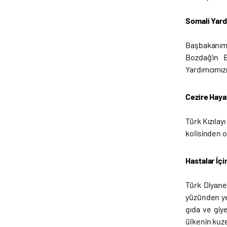
Somali Yard
Başbakanımı
Bozdağ’ın 
Yardımcımızın
Cezire Hayat
Türk Kızılay
kolisinden o
Hastalar İç
Türk Diyane
yüzünden ye
gıda ve giye
ülkenin kuze