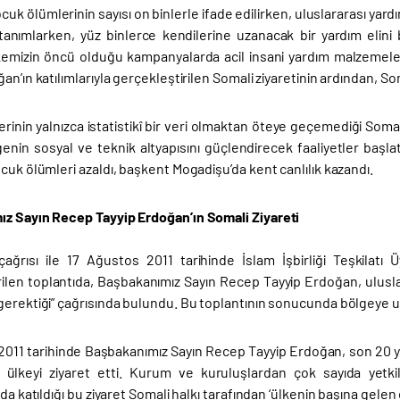
cuk ölümlerinin sayısı on binlerle ifade edilirken, uluslararası yardı
 tanımlarken, yüz binlerce kendilerine uzanacak bir yardım elin
kemizin öncü olduğu kampanyalarda acil insani yardım malzemeleri 
an’ın katılımlarıyla gerçekleştirilen Somali ziyaretinin ardından,
rinin yalnızca istatistikî bir veri olmaktan öteye geçemediği Somali’
genin sosyal ve teknik altyapısını güçlendirecek faaliyetler başl
cuk ölümleri azaldı, başkent Mogadişu’da kent canlılık kazandı.
z Sayın Recep Tayyip Erdoğan’ın Somali Ziyareti
 çağrısı ile 17 Ağustos 2011 tarihinde İslam İşbirliği Teşkilatı 
rilen toplantıda, Başbakanımız Sayın Recep Tayyip Erdoğan, ulusl
erektiği” çağrısında bulundu. Bu toplantının sonucunda bölgeye ul
011 tarihinde Başbakanımız Sayın Recep Tayyip Erdoğan, son 20 yılda
k ülkeyi ziyaret etti. Kurum ve kuruluşlardan çok sayıda yetkili
 da katıldığı bu ziyaret Somali halkı tarafından ‘ülkenin başına gelen 