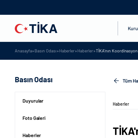
Kur
»
»
»
»
Anasayfa
Basın Odası
Haberler
Haberler
TİKA'nın Koordinasyonu
Basın Odası
Tüm Ha
Duyurular
Haberler
Foto Galeri
TİKA'
Haberler