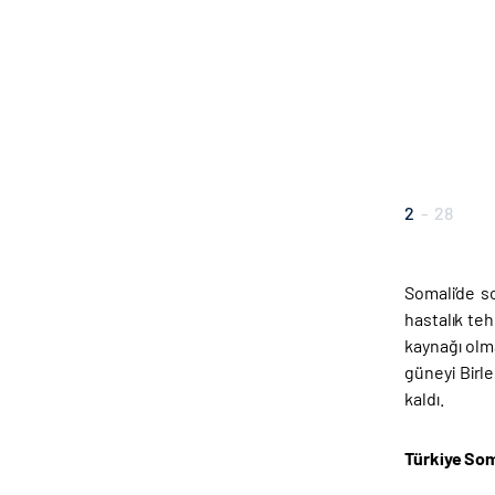
2
-
28
Somali’de s
hastalık teh
kaynağı olm
güneyi Birle
kaldı.
Türkiye Som