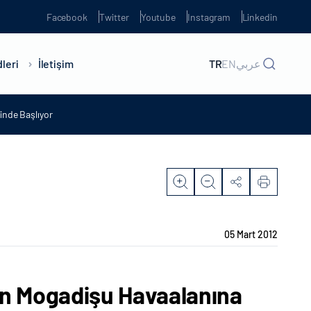
Facebook
Twitter
Youtube
Instagram
Linkedin
leri
İletişim
TR
EN
عربي
inde Başlıyor
05 Mart 2012
an Mogadişu Havaalanına