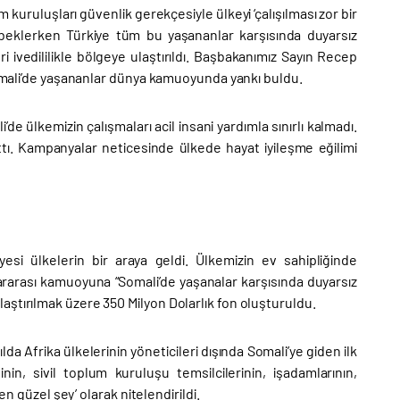
m kuruluşları güvenlik gerekçesiyle ülkeyi ‘çalışılması zor bir
i beklerken Türkiye tüm bu yaşananlar karşısında duyarsız
ivedililikle bölgeye ulaştırıldı. Başbakanımız Sayın Recep
 Somali’de yaşananlar dünya kamuoyunda yankı buldu.
de ülkemizin çalışmaları acil insani yardımla sınırlı kalmadı.
attı. Kampanyalar neticesinde ülkede hayat iyileşme eğilimi
Üyesi ülkelerin bir araya geldi. Ülkemizin ev sahipliğinde
ararası kamuoyuna “Somali’de yaşanalar karşısında duyarsız
aştırılmak üzere 350 Milyon Dolarlık fon oluşturuldu.
 Afrika ülkelerinin yöneticileri dışında Somali’ye giden ilk
nin, sivil toplum kuruluşu temsilcilerinin, işadamlarının,
en güzel şey’ olarak nitelendirildi.