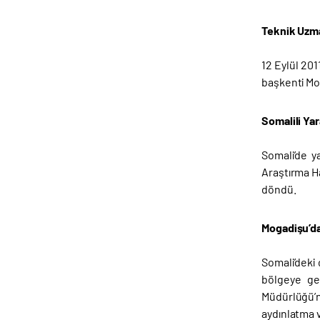
Teknik Uzma
12 Eylül 201
başkenti Mog
Somalili Yar
Somali’de y
Araştırma H
döndü.
Mogadişu’da
Somali’deki 
bölgeye ger
Müdürlüğü’nü
aydınlatma v