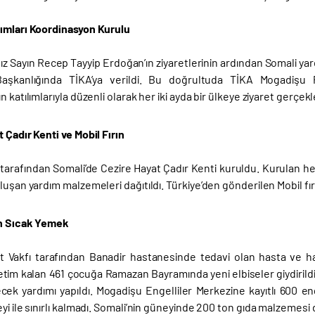
ımları Koordinasyon Kurulu
z Sayın Recep Tayyip Erdoğan’ın ziyaretlerinin ardından Somali ya
Başkanlığında TİKA’ya verildi. Bu doğrultuda TİKA Mogadişu 
 katılımlarıyla düzenli olarak her iki ayda bir ülkeye ziyaret gerçekle
 Çadır Kenti ve Mobil Fırın
ı tarafından Somali’de Cezire Hayat Çadır Kenti kuruldu. Kurulan her
luşan yardım malzemeleri dağıtıldı. Türkiye’den gönderilen Mobil fı
in Sıcak Yemek
t Vakfı tarafından Banadir hastanesinde tedavi olan hasta ve hast
tim kalan 461 çocuğa Ramazan Bayramında yeni elbiseler giydirild
cek yardımı yapıldı. Mogadişu Engelliler Merkezine kayıtlı 600 engel
yi ile sınırlı kalmadı. Somali’nin güneyinde 200 ton gıda malzemesi d