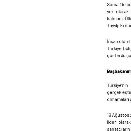
Somali’de ço
yer’ olarak
kalmadı. Ül
Tayyip Erdoğ
İnsan ölümle
Türkiye böl
gösterdi; ço
Başbakanımı
Türkiye’nin
gerçekleşti
olmamaları g
19 Ağustos 2
lider olara
sanatçıların