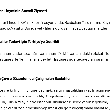
n Heyetinin Somali Ziyareti
1 tarihinde TİKA’nın koordinasyonunda, Başbakan Yardımcımız Sayın 
adişu’ya gitti. Burada yetkililerle görüşen heyet, yaptığı analizler n
alılar Tedavi İçin Türkiye’ye Getirildi
aşanan patlamada ağır yaralanan 37 kişi yanlarındaki refakatçile
astanesi ile Yenimahalle Devlet Hastanesinde tedavi olan yaralılar
 Çevre Düzenlemesi Çalışmaları Başlatıldı
çevre kirliliğinin önüne geçmek, salgın hastalıkların yayılmasını 
ekli donanım gönderildi. Mogadişu’da çevre temizliğinin ilk ad
n, Türk Kızılayı’nın ve İstanbul Büyükşehir Belediyesi’nin girişimi
e çevre düzenlemesinin yapılması için gerekli çalışmalar başlatıldı.