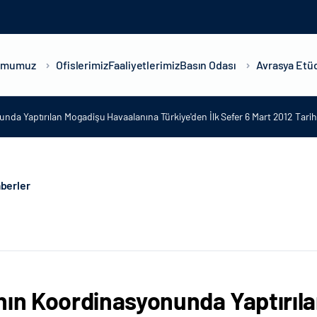
umumuz
Ofislerimiz
Faaliyetlerimiz
Basın Odası
Avrasya Etüd
nda Yaptırılan Mogadişu Havaalanına Türkiye'den İlk Sefer 6 Mart 2012 Tarih
berler
nın Koordinasyonunda Yaptırıl