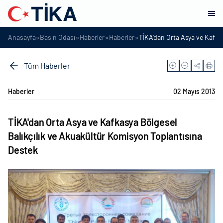
»
»
»
»
Anasayfa
Basın Odası
Haberler
Haberler
TİKA'dan Orta Asya ve Kafka
Tüm Haberler
Haberler
02 Mayıs 2013
TİKA'dan Orta Asya ve Kafkasya Bölgesel
Balıkçılık ve Akuakültür Komisyon Toplantısına
Destek