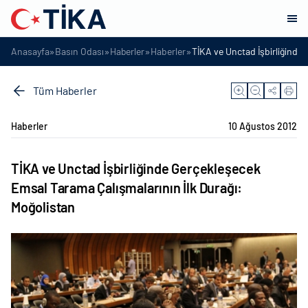
»
»
»
»
Anasayfa
Basın Odası
Haberler
Haberler
TİKA ve Unctad İşbirliğinde 
Tüm Haberler
Haberler
10 Ağustos 2012
TİKA ve Unctad İşbirliğinde Gerçekleşecek
Emsal Tarama Çalışmalarının İlk Durağı:
Moğolistan