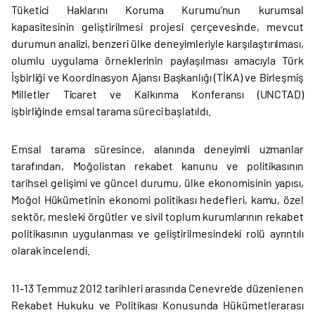
Tüketici Haklarını Koruma Kurumu’nun kurumsal
kapasitesinin geliştirilmesi projesi çerçevesinde, mevcut
durumun analizi, benzeri ülke deneyimleriyle karşılaştırılması,
olumlu uygulama örneklerinin paylaşılması amacıyla Türk
İşbirliği ve Koordinasyon Ajansı Başkanlığı (TİKA) ve Birleşmiş
Milletler Ticaret ve Kalkınma Konferansı (UNCTAD)
işbirliğinde emsal tarama süreci başlatıldı.
Emsal tarama süresince, alanında deneyimli uzmanlar
tarafından, Moğolistan rekabet kanunu ve politikasının
tarihsel gelişimi ve güncel durumu, ülke ekonomisinin yapısı,
Moğol Hükümetinin ekonomi politikası hedefleri, kamu, özel
sektör, mesleki örgütler ve sivil toplum kurumlarının rekabet
politikasının uygulanması ve geliştirilmesindeki rolü ayrıntılı
olarak incelendi.
11-13 Temmuz 2012 tarihleri arasında Cenevre’de düzenlenen
Rekabet Hukuku ve Politikası Konusunda Hükümetlerarası