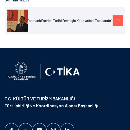
"osmanlı Eserleri Tarihi Geçmişin Kosova'daki Tapularıdır"
T.C. KÜLTÜR VE TURİZM BAKANLIĞI
Türk İşbirliği ve Koordinasyon Ajansı Başkanlığı