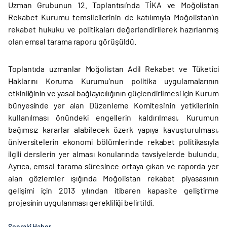
Uzman Grubunun 12. Toplantısı’nda TİKA ve Moğolistan
Rekabet Kurumu temsilcilerinin de katılımıyla Moğolistan’ın
rekabet hukuku ve politikaları değerlendirilerek hazırlanmış
olan emsal tarama raporu görüşüldü.
Toplantıda uzmanlar Moğolistan Adil Rekabet ve Tüketici
Haklarını Koruma Kurumu’nun politika uygulamalarının
etkinliğinin ve yasal bağlayıcılığının güçlendirilmesi için Kurum
bünyesinde yer alan Düzenleme Komitesi’nin yetkilerinin
kullanılması önündeki engellerin kaldırılması, Kurumun
bağımsız kararlar alabilecek özerk yapıya kavuşturulması,
üniversitelerin ekonomi bölümlerinde rekabet politikasıyla
ilgili derslerin yer alması konularında tavsiyelerde bulundu.
Ayrıca, emsal tarama süresince ortaya çıkan ve raporda yer
alan gözlemler ışığında Moğolistan rekabet piyasasının
gelişimi için 2013 yılından itibaren kapasite geliştirme
projesinin uygulanması gerekliliği belirtildi.
Sonraki Haber