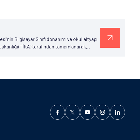
i’nin Bilgisayar Sınıfı donanımı ve okul altyapı
Başkanlığı (TİKA) tarafından tamamlanarak
faaliyetlerine devam ediyor. Özellikle...