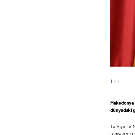
1
-
1
Makedonya C
dünyadaki g
Türkiye ile 
tanıyan ve d