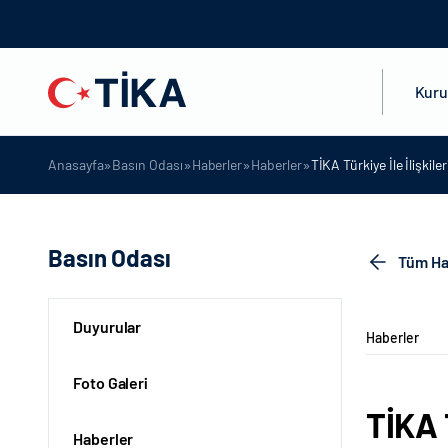
Kur
»
»
»
»
Anasayfa
Basın Odası
Haberler
Haberler
TİKA Türkiye İle İlişki
Basın Odası
Tüm Ha
Duyurular
Haberler
Foto Galeri
TİKA 
Haberler