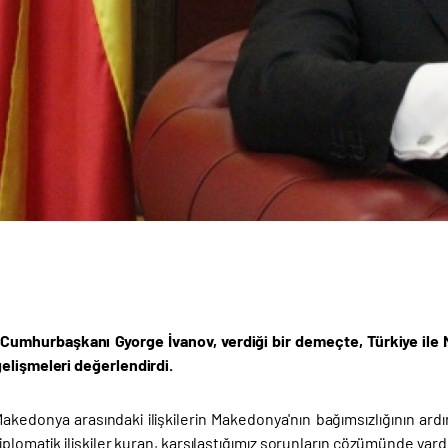
umhurbaşkanı Gyorge İvanov, verdiği bir demeçte, Türkiye ile M
elişmeleri değerlendirdi.
Makedonya arasındaki ilişkilerin Makedonya'nın bağımsızlığının ardınd
iplomatik ilişkiler kuran, karşılaştığımız sorunların çözümünde yardı