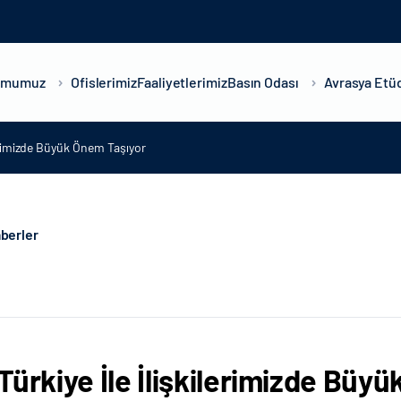
umumuz
Ofislerimiz
Faaliyetlerimiz
Basın Odası
Avrasya Etüd
lerimizde Büyük Önem Taşıyor
berler
Türkiye İle İlişkilerimizde Büy