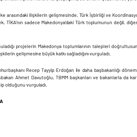
ülke arasındaki ilişkilerin gelişmesinde, Türk İşbirliği ve Koordina
ek, TİKA'nın sadece Makedonya'daki Türk toplumunun değil, diğer
uladığı projelerin Makedonya toplumlarının talepleri doğrultusunda
lişkilerin gelişmesine büyük katkı sağladığını vurguladı.
hurbaşkanı Recep Tayyip Erdoğan ile daha başbakanlığı dönemin
bakan Ahmet Davutoğlu, TBMM başkanları ve bakanlarla da karş
ahip olduğunu vurguladı.
AA