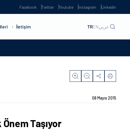
Facebook
Twitter
Youtube
Instagram
Linkedin
leri
İletişim
TR
EN
عربي
08 Mayıs 2015
ük Önem Taşıyor