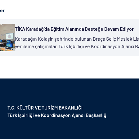
ber
TİKA Karadağ’da Eğitim Alanında Desteğe Devam Ediyor
Karadağ’ın Kolaşin şehrinde bulunan Braça Seliç Meslek Lises
yenileme çalışmaları Türk İşbirliği ve Koordinasyon Ajansı 
hizmete açıldı. TİKA, Karadağ’da gerçekleştirdiği projelerle 
T.C. KÜLTÜR VE TURİZM BAKANLIĞI
Türk İşbirliği ve Koordinasyon Ajansı Başkanlığı