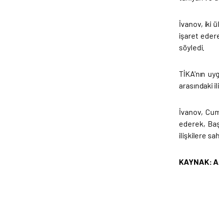
İvanov, iki 
işaret eder
söyledi.
TİKA'nın uyg
arasındaki i
İvanov, Cum
ederek, Baş
ilişkilere s
KAYNAK: 