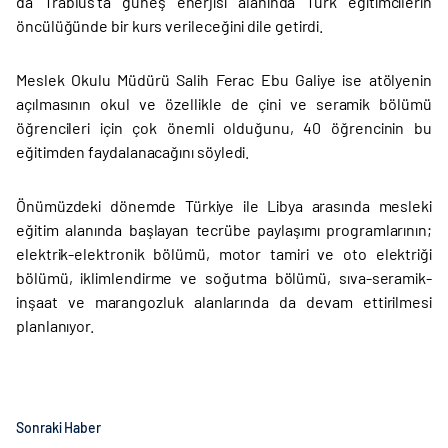
da Trablus'ta güneş enerjisi alanında Türk eğitimcilerin
öncülüğünde bir kurs verileceğini dile getirdi.
Meslek Okulu Müdürü Salih Ferac Ebu Galiye ise atölyenin
açılmasının okul ve özellikle de çini ve seramik bölümü
öğrencileri için çok önemli olduğunu, 40 öğrencinin bu
eğitimden faydalanacağını söyledi.
Önümüzdeki dönemde Türkiye ile Libya arasında mesleki
eğitim alanında başlayan tecrübe paylaşımı programlarının;
elektrik-elektronik bölümü, motor tamiri ve oto elektriği
bölümü, iklimlendirme ve soğutma bölümü, sıva-seramik-
inşaat ve marangozluk alanlarında da devam ettirilmesi
planlanıyor.
Sonraki Haber