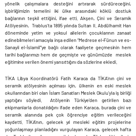
yönelik çalışmalara desteğini artırarak sürdüreceğini,
işbirliğimizin temelini iki ülke arasındaki köklü dostluk
bağlarının teşkil ettiğini, ifae etti. Akşen, Çini ve Seramik
Atölyesinin, Trablus’ta 1895 yılında Sultan II. Abdülhamit Han
döneminde yetim ve yoksul ailelerin çocuklarının zanaat
edinebilmeleri amacıyla inşa edilen “Medrese el-Fünun ve es-
Sanayii el-İslamii”’ye bağlı olarak faaliyete geçmesinin hem
tarihi bağlarımızı hem de geçmişte ve günümüzde meslek
eğitimine verilen önemi yansıttığını da sözlerine ekledi.
TİKA Libya Koordinatörü Fatih Karaca da TİKA'nın çini ve
seramik atölyesinin açılması için, ülkenin en eski meslek
okullarından biri olan İslam Sanatları Meslek Okulu'yla iş birliği
yaptığını söyledi. Atölyenin Türkiye'den getirilen bazı
ekipmanlarla donatıldığını ifade eden Karaca, burada çini ve
seramik alanında pek çok öğrenciye eğitim verileceğini
kaydetti. TİKA'nın, gelecek yıl mesleki eğitim projelerine
yoğunlaşmayı planladığını vurgulayan Karaca, gelecek hafta