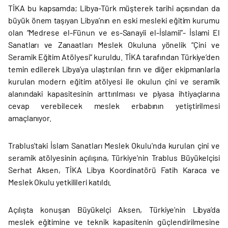
TİKA bu kapsamda; Libya-Türk müşterek tarihi açısından da
büyük önem taşıyan Libya’nın en eski mesleki eğitim kurumu
olan “Medrese el-Fünun ve es-Sanayii el-İslamii”- İslami El
Sanatları ve Zanaatları Meslek Okuluna yönelik “Çini ve
Seramik Eğitim Atölyesi” kuruldu. TİKA tarafından Türkiye’den
temin edilerek Libya’ya ulaştırılan fırın ve diğer ekipmanlarla
kurulan modern eğitim atölyesi ile okulun çini ve seramik
alanındaki kapasitesinin arttırılması ve piyasa ihtiyaçlarına
cevap verebilecek meslek erbabının yetiştirilmesi
amaçlanıyor.
Trablus'taki İslam Sanatları Meslek Okulu'nda kurulan çini ve
seramik atölyesinin açılışına, Türkiye'nin Trablus Büyükelçisi
Serhat Aksen, TİKA Libya Koordinatörü Fatih Karaca ve
Meslek Okulu yetkilileri katıldı.
Açılışta konuşan Büyükelçi Aksen, Türkiye’nin Libya’da
meslek eğitimine ve teknik kapasitenin güçlendirilmesine