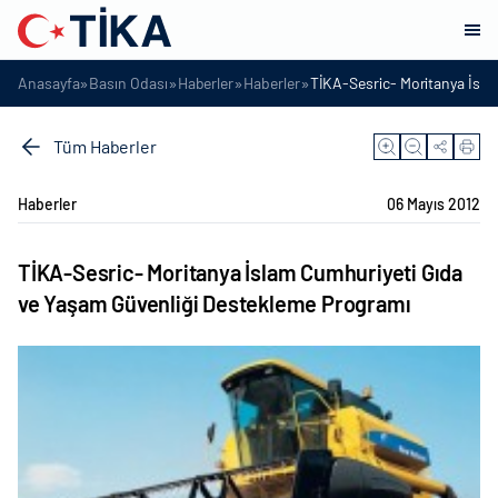
»
»
»
»
Anasayfa
Basın Odası
Haberler
Haberler
TİKA-Sesric- Moritanya İsl
Tüm Haberler
Haberler
06 Mayıs 2012
TİKA-Sesric- Moritanya İslam Cumhuriyeti Gıda
ve Yaşam Güvenliği Destekleme Programı