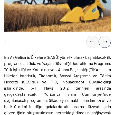
1
-
1
En Az Gelişmiş Ülkelere (EAGÜ) yönelik olarak başlatılacak ilk
program olan Gıda ve Yaşam Güvenliği Destekleme Programı,
Türk İşbirliği ve Koordinasyon Ajansı Başkanlığı (TİKA), İslam
Ülkeleri İstatistik, Ekonomik, Sosyal Araştırma ve Eğitim
Merkezi (SESRİC) ve T.C. Nouakchoot Büyükelçiliği
işbirliğinde, 5-11 Mayıs 2012 tarihleri arasında
gerçekleştirilecek. Moritanya İslam Cumhuriyeti’nde
uygulanacak programda, ülkede yapılmakta olan kırmızı et ve
balık üretimi ile diğer gıdalarda uluslararası düzeyde gıda
güvenliğinin oluşturulmasını gerçekleştirilmesini sağlayacak