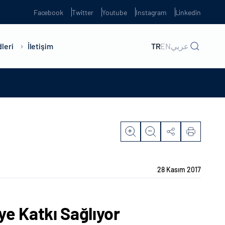
Facebook
Twitter
Youtube
Instagram
Linkedin
leri
İletişim
TR
EN
عربي
28 Kasım 2017
e Katkı Sağlıyor