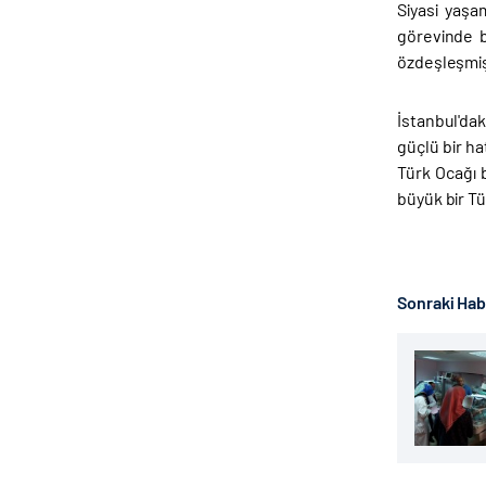
Siyasi yaşa
görevinde b
özdeşleşmiş
İstanbul'dak
güçlü bir ha
Türk Ocağı b
büyük bir Tü
Sonraki Ha