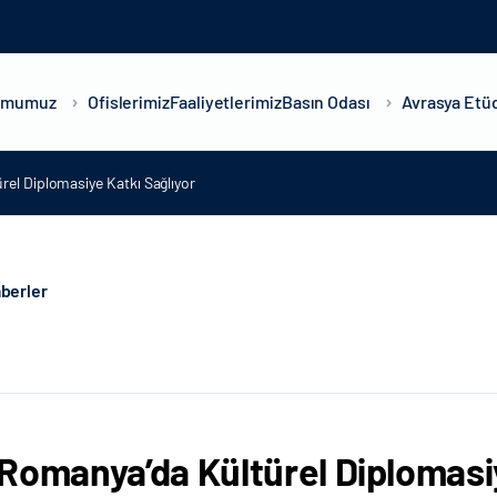
umumuz
Ofislerimiz
Faaliyetlerimiz
Basın Odası
Avrasya Etüd
el Diplomasiye Katkı Sağlıyor
berler
Romanya’da Kültürel Diplomasiy