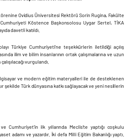
törenine Ovidius Üniversitesi Rektörü Sorin Rugina, Fakülte
iye Cumhuriyeti Köstence Başkonsolosu Uygar Sertel, TİKA
ıda davetli katıldı.
 Türkiye Cumhuriyeti’ne teşekkürlerin iletildiği açılış
asında ilim ve bilim insanlarının ortak çalışmalarına ve uzun
 çalışılacağı vurgulandı.
-bilgisayar ve modern eğitim materyalleri ile de desteklenen
ır şekilde Türk dünyasına katkı sağlayacak ve yeni nesillerin
ve Cumhuriyet'in ilk yıllarında Meclis'te yaptığı coşkulu
aset adamı ve yazardır. İki defa Milli Eğitim Bakanlığı yaptı.