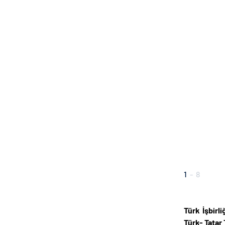
1
-
8
Türk İşbirl
Türk- Tatar