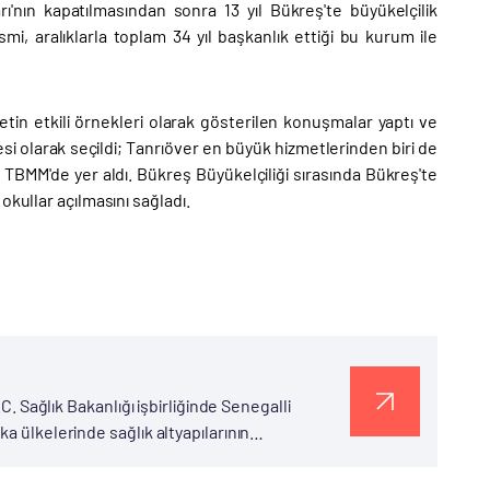
arı'nın kapatılmasından sonra 13 yıl Bükreş'te büyükelçilik
i, aralıklarla toplam 34 yıl başkanlık ettiği bu kurum ile
etin etkili örnekleri olarak gösterilen konuşmalar yaptı ve
esi olarak seçildi; Tanrıöver en büyük hizmetlerinden biri de
rak TBMM'de yer aldı. Bükreş Büyükelçiliği sırasında Bükreş'te
okullar açılmasını sağladı.
C. Sağlık Bakanlığı işbirliğinde Senegalli
a ülkelerinde sağlık altyapılarının
tte bulunduğu ülkelerde, özellikle anne-çocuk