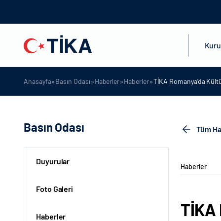
Kur
»
»
»
»
Anasayfa
Basın Odası
Haberler
Haberler
TİKA Romanya’da Kültür
Basın Odası
Tüm Ha
Duyurular
Haberler
Foto Galeri
TİKA 
Haberler