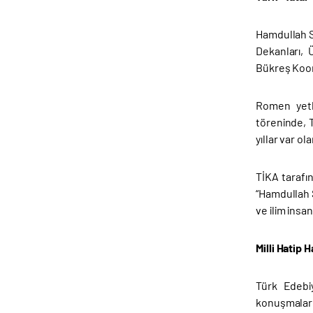
Hamdullah S
Dekanları, 
Bükreş Koord
Romen yetki
töreninde, T
yıllar var o
TİKA tarafın
“Hamdullah S
ve ilim insa
Milli Hatip
Türk Edebiy
konuşmaları 