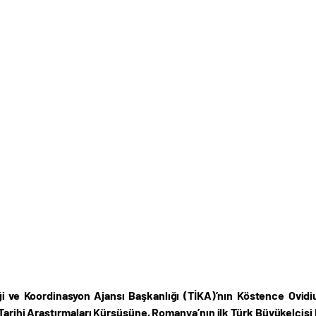
iği ve Koordinasyon Ajansı Başkanlığı (TİKA)’nın Köstence Ovidi
 Tarihi Araştırmaları Kürsüsüne, Romanya’nın ilk Türk Büyükelçisi 