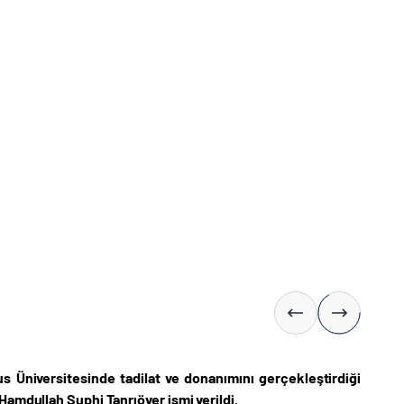
us Üniversitesinde tadilat ve donanımını gerçekleştirdiği
Hamdullah Suphi Tanrıöver ismi verildi.