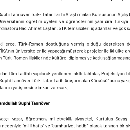
uphi Tanrıöver Türk- Tatar Tarihi Araştırmaları Kürsüsünün Açılış 
Üniversitenin öğretim üyeleri ve öğrencilerinin yanı sıra Türk
inatörü Hacı Ahmet Daştan, STK temsilcileri, iş adamları ve çok say
lilerce, Türk-Romen dostluğuna vermiş olduğu destekten dolayı
İKA’nın üniversiteler ile yapacağı müşterek projeler ile iki ülke ar
lan Türk-Romen ilişkilerinde kültürel diplomasiye katkı sağlanmasına
dan tüm tadilatı yapılarak yenilenen, akıllı tahtalar, Projeksiyon
uphi Tanrıöver Türk-Tatar Tarih Araştırmaları Kürsüsü’’ adına yakış
nlarının yetişmesine imkan verecek.
 Hamdullah Suphi Tanrıöver
atçı, yazar, öğretmen, milletvekili, siyasetçi. Kurtuluş Savaşı 
nedeniyle “milli hatip” ve “cumhuriyet hatibi” olarak tanınan bir siy