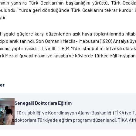
mının yanısıra Türk Ocakları'nın başkanlığını yürüttü. Türk Ocakl
ulundu. Yurda geri döndüğünde Türk Ocakları'nı tekrar kurdu; ism
tir.
i işgalci güçlere karşı düzenlenen açık hava toplantılarında hitab
tip olarak tanındı. Son Osmanlı Meclis-i Mebusanı (1920) Antalya üy
inası yaptırmasıdır. II. ve III. T.B.M.M"de İstanbul milletvekili ola
rk Mezarlığı yapılmasını ve kasaba ve köylerde Türkçe eğitim yapan 
ber
Senegalli Doktorlara Eğitim
Türk İşbirliği ve Koordinasyon Ajansı Başkanlığı (TİKA) ve T.
doktorlara Türkiye’de eğitim programı düzenlendi. TİKA Afrik
geliştirilmesine yönelik projelerine devam ediyor. Faaliye
sağlığı...