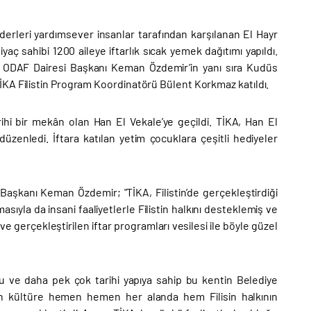
iderleri yardımsever insanlar tarafından karşılanan El Hayr
aç sahibi 1200 aileye iftarlık sıcak yemek dağıtımı yapıldı.
A ODAF Dairesi Başkanı Keman Özdemir’in yanı sıra Kudüs
İKA Filistin Program Koordinatörü Bülent Korkmaz katıldı.
rihi bir mekân olan Han El Vekale’ye geçildi. TİKA, Han El
düzenledi. İftara katılan yetim çocuklara çeşitli hediyeler
 Başkanı Keman Özdemir; "TİKA, Filistin’de gerçekleştirdiği
sıyla da insani faaliyetlerle Filistin halkını desteklemiş ve
e gerçekleştirilen iftar programları vesilesi ile böyle güzel
u ve daha pek çok tarihi yapıya sahip bu kentin Belediye
mden kültüre hemen hemen her alanda hem Filisin halkının