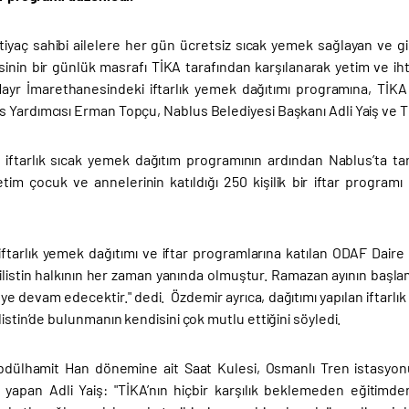
htiyaç sahibi ailelere her gün ücretsiz sıcak yemek sağlayan ve g
nin bir günlük masrafı TİKA tarafından karşılanarak yetim ve ihtiy
ayr İmarethanesindeki iftarlık yemek dağıtımı programına, TİK
 Yardımcısı Erman Topçu, Nablus Belediyesi Başkanı Adli Yaiş ve T
e iftarlık sıcak yemek dağıtım programının ardından Nablus’ta ta
tim çocuk ve annelerinin katıldığı 250 kişilik bir iftar programı 
 iftarlık yemek dağıtımı ve iftar programlarına katılan ODAF Daire
ilistin halkının her zaman yanında olmuştur. Ramazan ayının başlama
 devam edecektir." dedi. Özdemir ayrıca, dağıtımı yapılan iftarlık v
listin’de bulunmanın kendisini çok mutlu ettiğini söyledi.
Abdülhamit Han dönemine ait Saat Kulesi, Osmanlı Tren istasyon
ı yapan Adli Yaiş: "TİKA’nın hiçbir karşılık beklemeden eğiti