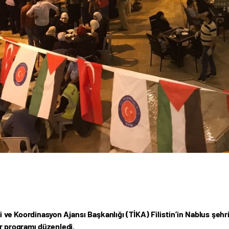
ği ve Koordinasyon Ajansı Başkanlığı (TİKA) Filistin’in Nablus şehr
ar programı düzenledi.