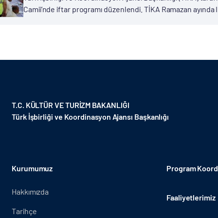
Camii’nde iftar programı düzenlendi. TİKA Ramazan ayında Ira
Necef Vilayeti’nde 2000 kişilik bir iftar programı düzenlendi.
T.C. KÜLTÜR VE TURİZM BAKANLIĞI
Türk İşbirliği ve Koordinasyon Ajansı Başkanlığı
Kurumumuz
Program Koordi
Hakkımızda
Faaliyetlerimiz
Tarihçe