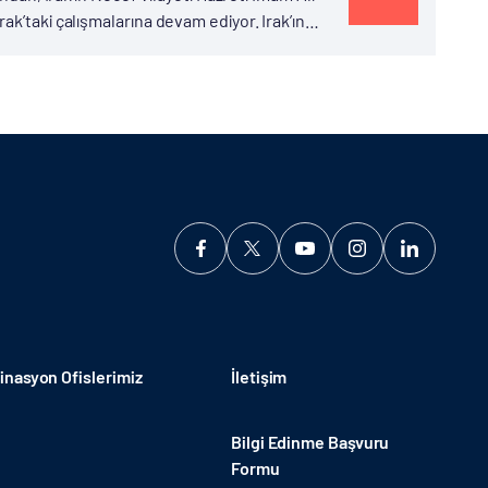
k’taki çalışmalarına devam ediyor. Irak’ın
 TİKA'nın...
nasyon Ofislerimiz
İletişim
Bilgi Edinme Başvuru
Formu