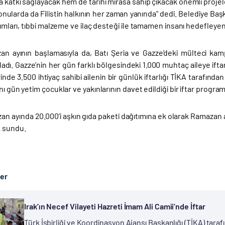
 katkı sağlayacak hem de tarihi mirasa sahip çıkacak önemli projel
konularda da Filistin halkının her zaman yanında" dedi. Belediye Baş
ıtımları, tıbbi malzeme ve ilaç desteği ile tamamen insanı hedefleyen 
n ayının başlamasıyla da, Batı Şeria ve Gazze’deki mülteci kampla
adı. Gazze’nin her gün farklı bölgesindeki 1.000 muhtaç aileye ifta
rinde 3.500 ihtiyaç sahibi ailenin bir günlük iftarlığı TİKA tarafın
ynı gün yetim çocuklar ve yakınlarının davet edildiği bir iftar progra
n ayında 20.000’i aşkın gıda paketi dağıtımına ek olarak Ramazan ayı
 sundu.
ber
Irak’ın Necef Vilayeti Hazreti İmam Ali Camii’nde İftar
Türk İşbirliği ve Koordinasyon Ajansı Başkanlığı (TİKA) tarafı