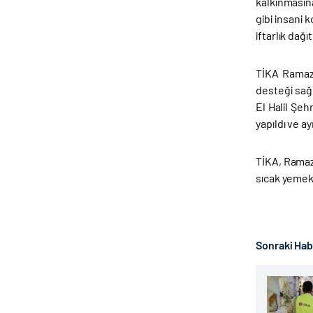
kalkınmasına
gibi insani 
iftarlık dağ
TİKA Ramaza
desteği sağl
El Halil Şeh
yapıldı ve a
TİKA, Ramaza
sıcak yemek
Sonraki Ha