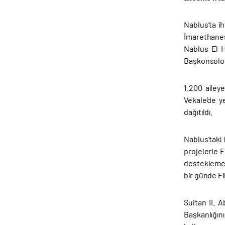
Nablus’ta i
İmarethanesi
Nablus El H
Başkonsolos
1.200 ailey
Vekale’de ye
dağıtıldı.
Nablus’taki
projelerle F
desteklemeye
bir günde Fi
Sultan II. 
Başkanlığın