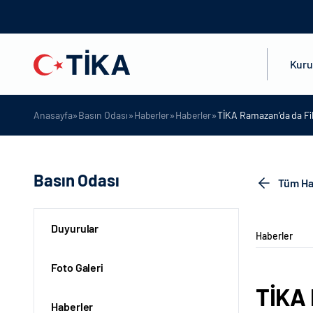
Kur
»
»
»
»
Anasayfa
Basın Odası
Haberler
Haberler
TİKA Ramazan’da da Fili
Basın Odası
Tüm Ha
Duyurular
Haberler
Foto Galeri
TİKA 
Haberler