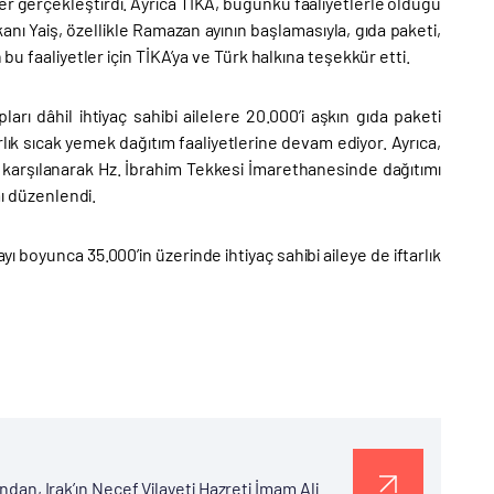
er gerçekleştirdi. Ayrıca TİKA, bugünkü faaliyetlerle olduğu
kanı Yaiş, özellikle Ramazan ayının başlamasıyla, gıda paketi,
bu faaliyetler için TİKA’ya ve Türk halkına teşekkür etti.
rı dâhil ihtiyaç sahibi ailelere 20.000’i aşkın gıda paketi
rlık sıcak yemek dağıtım faaliyetlerine devam ediyor. Ayrıca,
dan karşılanarak Hz. İbrahim Tekkesi İmarethanesinde dağıtımı
mı düzenlendi.
 boyunca 35.000’in üzerinde ihtiyaç sahibi aileye de iftarlık
ndan, Irak’ın Necef Vilayeti Hazreti İmam Ali