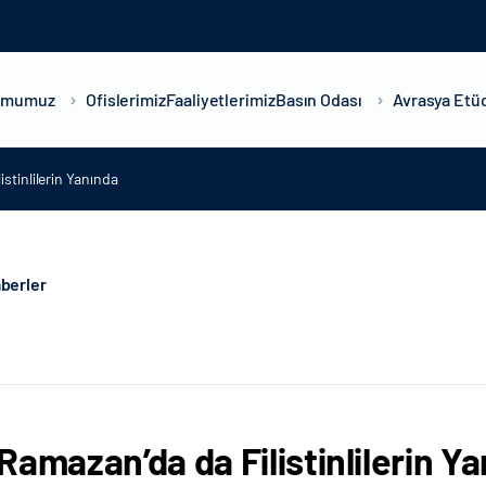
umumuz
Ofislerimiz
Faaliyetlerimiz
Basın Odası
Avrasya Etüd
stinlilerin Yanında
berler
Ramazan’da da Filistinlilerin Y