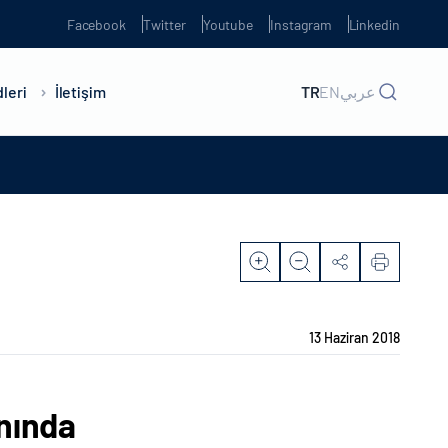
Facebook
Twitter
Youtube
Instagram
Linkedin
leri
İletişim
TR
EN
عربي
13 Haziran 2018
anında