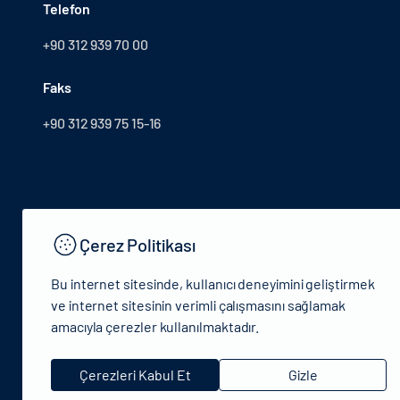
Telefon
+90 312 939 70 00
Faks
+90 312 939 75 15-16
Çerez Politikası
Bu internet sitesinde, kullanıcı deneyimini geliştirmek
ve internet sitesinin verimli çalışmasını sağlamak
amacıyla çerezler kullanılmaktadır.
© 2024 T.C.Kütlür ve Turizm Bakanlığı - Tüm hakları saklıdır
Çerezleri Kabul Et
Gizle