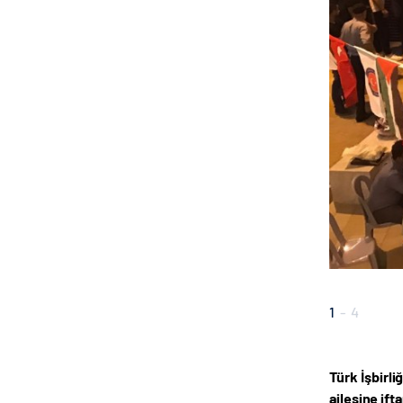
1
-
4
Türk İşbirli
ailesine ift