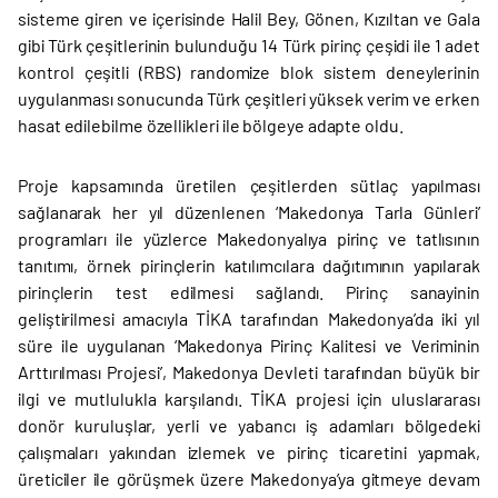
sisteme giren ve içerisinde Halil Bey, Gönen, Kızıltan ve Gala
gibi Türk çeşitlerinin bulunduğu 14 Türk pirinç çeşidi ile 1 adet
kontrol çeşitli (RBS) randomize blok sistem deneylerinin
uygulanması sonucunda Türk çeşitleri yüksek verim ve erken
hasat edilebilme özellikleri ile bölgeye adapte oldu.
Proje kapsamında üretilen çeşitlerden sütlaç yapılması
sağlanarak her yıl düzenlenen ‘Makedonya Tarla Günleri’
programları ile yüzlerce Makedonyalıya pirinç ve tatlısının
tanıtımı, örnek pirinçlerin katılımcılara dağıtımının yapılarak
pirinçlerin test edilmesi sağlandı. Pirinç sanayinin
geliştirilmesi amacıyla TİKA tarafından Makedonya’da iki yıl
süre ile uygulanan ‘Makedonya Pirinç Kalitesi ve Veriminin
Arttırılması Projesi’, Makedonya Devleti tarafından büyük bir
ilgi ve mutlulukla karşılandı. TİKA projesi için uluslararası
donör kuruluşlar, yerli ve yabancı iş adamları bölgedeki
çalışmaları yakından izlemek ve pirinç ticaretini yapmak,
üreticiler ile görüşmek üzere Makedonya’ya gitmeye devam