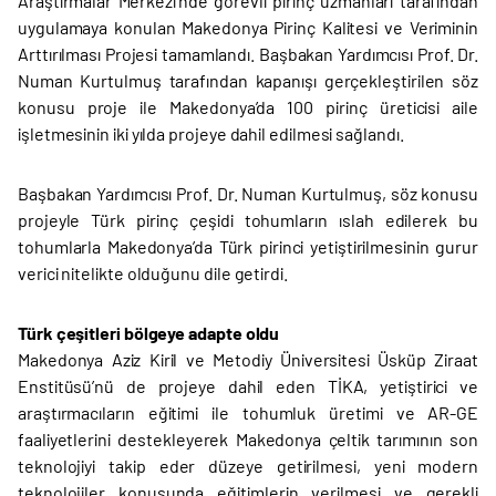
Araştırmalar Merkezi’nde görevli pirinç uzmanları tarafından
uygulamaya konulan Makedonya Pirinç Kalitesi ve Veriminin
Arttırılması Projesi tamamlandı. Başbakan Yardımcısı Prof. Dr.
Numan Kurtulmuş tarafından kapanışı gerçekleştirilen söz
konusu proje ile Makedonya’da 100 pirinç üreticisi aile
işletmesinin iki yılda projeye dahil edilmesi sağlandı.
Başbakan Yardımcısı Prof. Dr. Numan Kurtulmuş, söz konusu
projeyle Türk pirinç çeşidi tohumların ıslah edilerek bu
tohumlarla Makedonya’da Türk pirinci yetiştirilmesinin gurur
verici nitelikte olduğunu dile getirdi.
Türk çeşitleri bölgeye adapte oldu
Makedonya Aziz Kiril ve Metodiy Üniversitesi Üsküp Ziraat
Enstitüsü’nü de projeye dahil eden TİKA, yetiştirici ve
araştırmacıların eğitimi ile tohumluk üretimi ve AR-GE
faaliyetlerini destekleyerek Makedonya çeltik tarımının son
teknolojiyi takip eder düzeye getirilmesi, yeni modern
teknolojiler konusunda eğitimlerin verilmesi ve gerekli