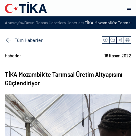
»
»
»
»
Anasayfa
Basın Odası
Haberler
Haberler
TİKA Mozambik’te Tarımsal Ü
Tüm Haberler
Haberler
16 Kasım 2022
TİKA Mozambik’te Tarımsal Üretim Altyapısını
Güçlendiriyor