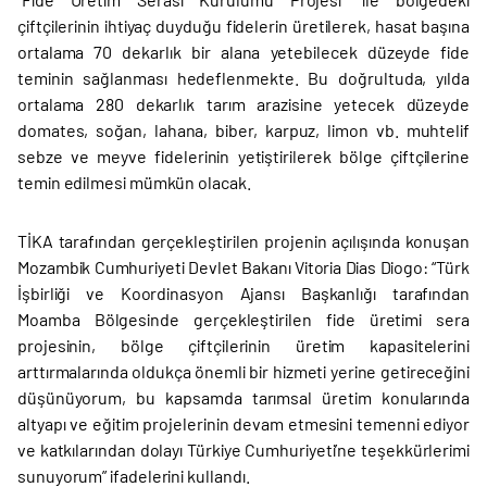
çiftçilerinin ihtiyaç duyduğu fidelerin üretilerek, hasat başına
ortalama 70 dekarlık bir alana yetebilecek düzeyde fide
teminin sağlanması hedeflenmekte. Bu doğrultuda, yılda
ortalama 280 dekarlık tarım arazisine yetecek düzeyde
domates, soğan, lahana, biber, karpuz, limon vb. muhtelif
sebze ve meyve fidelerinin yetiştirilerek bölge çiftçilerine
temin edilmesi mümkün olacak.
TİKA tarafından gerçekleştirilen projenin açılışında konuşan
Mozambik Cumhuriyeti Devlet Bakanı Vitoria Dias Diogo: “Türk
İşbirliği ve Koordinasyon Ajansı Başkanlığı tarafından
Moamba Bölgesinde gerçekleştirilen fide üretimi sera
projesinin, bölge çiftçilerinin üretim kapasitelerini
arttırmalarında oldukça önemli bir hizmeti yerine getireceğini
düşünüyorum, bu kapsamda tarımsal üretim konularında
altyapı ve eğitim projelerinin devam etmesini temenni ediyor
ve katkılarından dolayı Türkiye Cumhuriyeti’ne teşekkürlerimi
sunuyorum” ifadelerini kullandı.