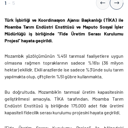
1
-
5
Türk İşbirliği ve Koordinasyon Ajansı Başkanlığı (TİKA) ile
Moamba Tarım Endüstri Enstitüsü ve Maputo Sosyal İşler
Müdürlüğü iş birliğinde “Fide Üretim Serası Kurulumu
Projesi” hayata geçirildi.
Mozambik yüzölçümünün %45’i tarımsal faaliyetlere uygun
olmasına rağmen topraklarının sadece %16’sı (36 milyon
hektar) ekilidir. Ekili arazilerde ise sadece %3’ünde sulu tarım
yapılmakta olup, çiftçilerin %5’i gübre kullanmakta.
Bu doğrultuda, Mozambik’in tarımsal üretim kapasitesinin
geliştirilmesi amacıyla, TİKA tarafından, Moamba Tarım
Endüstri Enstitüsü iş birliğinde 175.000 adet fide üretimi
kapasiteli fidecilik serası kurulumu projesini hayata geçirildi.
“Fide Üretim Serası Kurulumu Projesi” ile bölgedeki