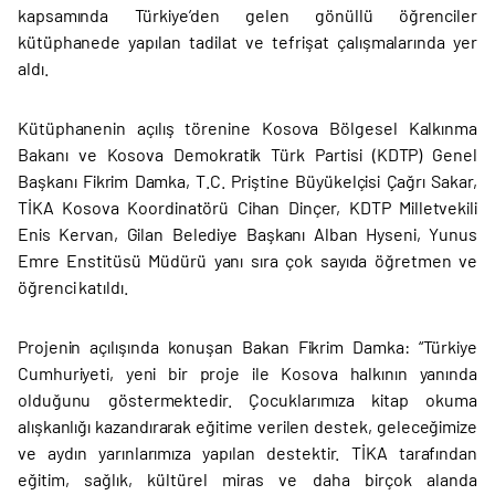
kapsamında Türkiye’den gelen gönüllü öğrenciler
kütüphanede yapılan tadilat ve tefrişat çalışmalarında yer
aldı.
Kütüphanenin açılış törenine Kosova Bölgesel Kalkınma
Bakanı ve Kosova Demokratik Türk Partisi (KDTP) Genel
Başkanı Fikrim Damka, T.C. Priştine Büyükelçisi Çağrı Sakar,
TİKA Kosova Koordinatörü Cihan Dinçer, KDTP Milletvekili
Enis Kervan, Gilan Belediye Başkanı Alban Hyseni, Yunus
Emre Enstitüsü Müdürü yanı sıra çok sayıda öğretmen ve
öğrenci katıldı.
Projenin açılışında konuşan Bakan Fikrim Damka: “Türkiye
Cumhuriyeti, yeni bir proje ile Kosova halkının yanında
olduğunu göstermektedir. Çocuklarımıza kitap okuma
alışkanlığı kazandırarak eğitime verilen destek, geleceğimize
ve aydın yarınlarımıza yapılan destektir. TİKA tarafından
eğitim, sağlık, kültürel miras ve daha birçok alanda