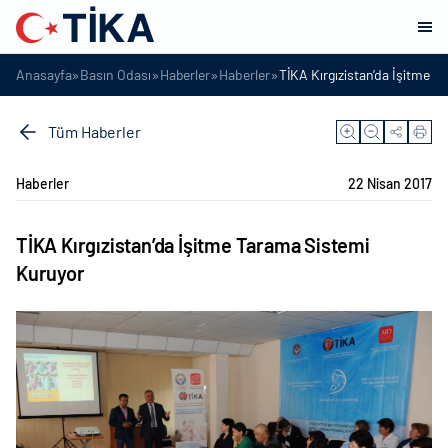
»
»
»
»
Anasayfa
Basın Odası
Haberler
Haberler
TİKA Kırgızistan’da İşitme 
Tüm Haberler
Haberler
22 Nisan 2017
TİKA Kırgızistan’da İşitme Tarama Sistemi
Kuruyor