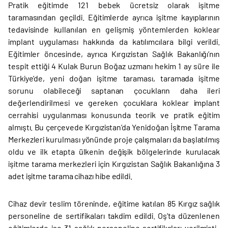
Pratik eğitimde 121 bebek ücretsiz olarak işitme
taramasından geçildi. Eğitimlerde ayrıca işitme kayıplarının
tedavisinde kullanılan en gelişmiş yöntemlerden koklear
implant uygulaması hakkında da katılımcılara bilgi verildi.
Eğitimler öncesinde, ayrıca Kırgızistan Sağlık Bakanlığı’nın
tespit ettiği 4 Kulak Burun Boğaz uzmanı hekim 1 ay süre ile
Türkiye’de, yeni doğan işitme taraması, taramada işitme
sorunu olabileceği saptanan çocukların daha ileri
değerlendirilmesi ve gereken çocuklara koklear implant
cerrahisi uygulanması konusunda teorik ve pratik eğitim
almıştı. Bu çerçevede Kırgızistan’da Yenidoğan İşitme Tarama
Merkezleri kurulması yönünde proje çalışmaları da başlatılmış
oldu ve ilk etapta ülkenin değişik bölgelerinde kurulacak
işitme tarama merkezleri için Kırgızistan Sağlık Bakanlığına 3
adet işitme tarama cihazı hibe edildi.
Cihaz devir teslim töreninde, eğitime katılan 85 Kırgız sağlık
personeline de sertifikaları takdim edildi. Oş’ta düzenlenen
eğitimlerde ise 31 sağlık personeline sertifikaları verilmişti.