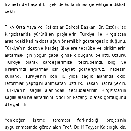
hizmetinde başarılı bir şekilde kullanılması gerektiğine dikkati
çekti.
TİKA Orta Asya ve Kafkaslar Dairesi Başkanı Dr. Öztürk ise
Kırgızistan’da yürütülen projelerin Türkiye ile Kırgızistan
arasındaki kadim dostluğun önemli bir göstergesi olduğunu,
Türkiye’nin dost ve kardeş ülkelere tecrübe ve birikimlerini
aktarmak için yoğun çaba içinde olduğunu belirtti. Öztürk,
"Türkiye olarak kardeşlerimize, tecrübemizi, bilgi ve
birikimimizi aktarmak için gayret gösteriyoruz." ifadesini
kullandı. Türkiye'nin son 15 yılda sağlık alanında ciddi
reformlar yaptığını anımsatan Öztürk, Bakan Batıraliyev'in,
Türkiye'nin sağlık alanındaki tecrübelerinin Kırgızistan'ın
sağlık alanına aktarımını "ciddi bir kazanç" olarak gördüğünü
dile getirdi.
Yenidoğan işitme taraması farkındalığı projesinin
uygulanmasında görev alan Prof. Dr. M.Tayyar Kalcıoğlu da,