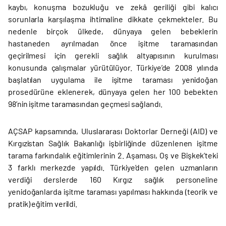
kaybı, konuşma bozukluğu ve zekâ geriliği gibi kalıcı
sorunlarla karşılaşma ihtimaline dikkate çekmekteler. Bu
nedenle birçok ülkede, dünyaya gelen bebeklerin
hastaneden ayrılmadan önce işitme taramasından
geçirilmesi için gerekli sağlık altyapısının kurulması
konusunda çalışmalar yürütülüyor. Türkiye’de 2008 yılında
başlatılan uygulama ile işitme taraması yenidoğan
prosedürüne eklenerek, dünyaya gelen her 100 bebekten
98’nin işitme taramasından geçmesi sağlandı.
AÇSAP kapsamında, Uluslararası Doktorlar Derneği (AID) ve
Kırgızistan Sağlık Bakanlığı işbirliğinde düzenlenen işitme
tarama farkındalık eğitimlerinin 2. Aşaması, Oş ve Bişkek’teki
3 farklı merkezde yapıldı. Türkiye’den gelen uzmanların
verdiği derslerde 160 Kırgız sağlık personeline
yenidoğanlarda işitme taraması yapılması hakkında (teorik ve
pratik) eğitim verildi.