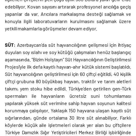
edebiliyor. Kovan sayısını artırarak profesyonel arıcılığa geçiş
yapanlar da var. Arıcılara markalaşma desteği sağlamak ve
konuyla ilgili laboratuvarların kurulmasını sağlamak üzere
yetkili makamlarla görüşmeler devam ediyor.
SÜT:
Azerbaycan’da süt hayvancılığının gelişmesi için ihtiyaç
duyulan soy ıslahı ve soy kütüğü çalışmaları henüz başlangıç
aşamasında. "Bizim Holştayn" Süt Hayvancılığının Geliştirilmesi
Projesi'yle ilk defa kayıtlı hayvan-ahır kütük sistemi başlatıldı.
Süt hayvancılığının geliştirilmesi için 60 çiftçi eğitildi, 40 kişilik
çiftçi grubuna 80 büyükbaş hayvan, traktör ve tarım aletleri
takımı, yem stoku hibe edildi. Türkiye'den getirilen gen-Türk
spermaları ile hayvanların ücretsiz suni tohumlaması
yapılarak yüksek süt verimine sahip hayvan soyunun kalitesi
korunmaya çalışılıyor. Yaklaşık 150 hayvana ulaşan kayıtlı süt
sığırlarından, günde ortalama 30 litre süt alınabiliyor. Farklı
köylerde küçük aile işletmeleri olarak yer alan bu çiftçilere
Türkiye Damızlık Sığır Yetiştiricileri Merkez Birliği işbirliğinde