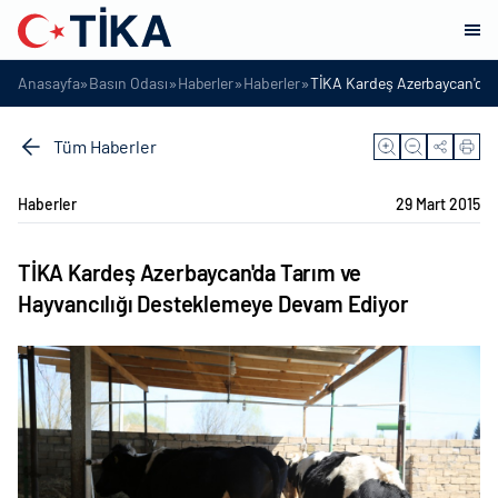
»
»
»
»
Anasayfa
Basın Odası
Haberler
Haberler
TİKA Kardeş Azerbaycan'da 
Tüm Haberler
Haberler
29 Mart 2015
TİKA Kardeş Azerbaycan'da Tarım ve
Hayvancılığı Desteklemeye Devam Ediyor