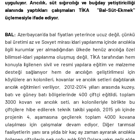
uyguluyor. Arıcılık, süt sığırcılığı ve buğday yetiştiriciliği
alanında yaptıkları çalışmaları TİKA "Bal-Süt-Ekmek"
üçlemesiyle ifade ediyor.
BAL:
Azerbaycan'da bal fiyatları yeterince ucuz değil, çünkü
bal üretimi az ve Sovyet mirası idari yapılanma içinde arıcılıkla
ilgili kurumlar yer almadığından ülkede henüz arıcılığa özel
bilimsel-idari yapılanma oluşmuş değil. TİKA tarafından hem
konuyla ilgilenen sivil ve resmi yapılara eğitim ve malzeme
desteği sağlanıyor hem de arıcılığın geliştirilmesi için
köylülere arı kolonileri, kovanlar ve arıcılık setleri dağıtılarak
arıcılık eğitimleri veriliyor. 2012-2014 yılları arasında kuzey,
batı ve güney batı bölgelerinde 400 çiftçi eğitildi, toplam
3000 kovan ve arıcılık seti, arı kolonileriyle birlikte bu
çiftçilere hibe edilerek teknik takibi yapıldı. 2015 yılı içinde
projenin 4. aşamasına geçilerek toplam 4000 kovana
ulaşılması için çalışmalar devam ediyor. Diğer tarımsal
faaliyetlerin yanı sıra yılda bir kaç ay zaman ayırarak arıcılıkla
ilgilenen çiftçilerin pek çoğu aylık 500 Dolara yakın gelir elde