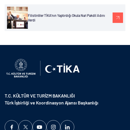
Filistinliler TİKA'nın Yaptırdığı Okula Nuri Pakdil Adını
Verdi
T.C. KÜLTÜR VE TURİZM BAKANLIĞI
Türk İşbirliği ve Koordinasyon Ajansı Başkanlığı