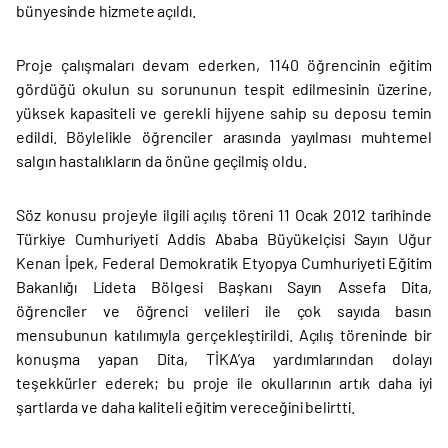
bünyesinde hizmete açıldı.
Proje çalışmaları devam ederken, 1140 öğrencinin eğitim
gördüğü okulun su sorununun tespit edilmesinin üzerine,
yüksek kapasiteli ve gerekli hijyene sahip su deposu temin
edildi. Böylelikle öğrenciler arasında yayılması muhtemel
salgın hastalıkların da önüne geçilmiş oldu.
Söz konusu projeyle ilgili açılış töreni 11 Ocak 2012 tarihinde
Türkiye Cumhuriyeti Addis Ababa Büyükelçisi Sayın Uğur
Kenan İpek, Federal Demokratik Etyopya Cumhuriyeti Eğitim
Bakanlığı Lideta Bölgesi Başkanı Sayın Assefa Dita,
öğrenciler ve öğrenci velileri ile çok sayıda basın
mensubunun katılımıyla gerçekleştirildi. Açılış töreninde bir
konuşma yapan Dita, TİKA’ya yardımlarından dolayı
teşekkürler ederek; bu proje ile okullarının artık daha iyi
şartlarda ve daha kaliteli eğitim vereceğini belirtti.