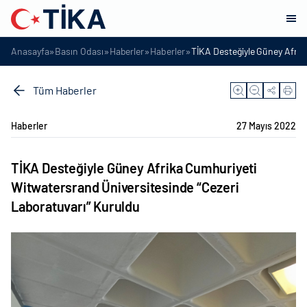
»
»
»
»
Anasayfa
Basın Odası
Haberler
Haberler
TİKA Desteğiyle Güney Afrik
Tüm Haberler
Haberler
27 Mayıs 2022
TİKA Desteğiyle Güney Afrika Cumhuriyeti
Witwatersrand Üniversitesinde “Cezeri
Laboratuvarı” Kuruldu