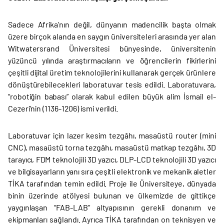
Sadece Afrika’nın değil, dünyanın madencilik başta olmak
üzere birçok alanda en saygın üniversiteleri arasında yer alan
Witwatersrand Üniversitesi bünyesinde, üniversitenin
yüzüncü yılında araştırmacıların ve öğrencilerin fikirlerini
çeşitli dijital üretim teknolojilerini kullanarak gerçek ürünlere
dönüştürebilecekleri laboratuvar tesis edildi. Laboratuvara,
“robotiğin babası” olarak kabul edilen büyük alim İsmail el-
Cezeri’nin (1136-1206) ismi verildi.
Laboratuvar için lazer kesim tezgâhı, masaüstü router (mini
CNC), masaüstü torna tezgâhı, masaüstü matkap tezgâhı, 3D
tarayıcı, FDM teknolojili 3D yazıcı, DLP-LCD teknolojili 3D yazıcı
ve bilgisayarların yanı sıra çeşitli elektronik ve mekanik aletler
TİKA tarafından temin edildi. Proje ile Üniversiteye, dünyada
binin üzerinde atölyesi bulunan ve ülkemizde de gittikçe
yaygınlaşan “FAB-LAB” altyapısının gerekli donanım ve
ekipmanları sağlandı. Ayrıca TİKA tarafından on teknisyen ve