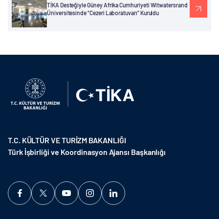
TİKA Desteğiyle Güney Afrika Cumhuriyeti Witwatersrand
Üniversitesinde “Cezeri Laboratuvarı” Kuruldu
T.C. KÜLTÜR VE TURİZM BAKANLIĞI
Türk İşbirliği ve Koordinasyon Ajansı Başkanlığı