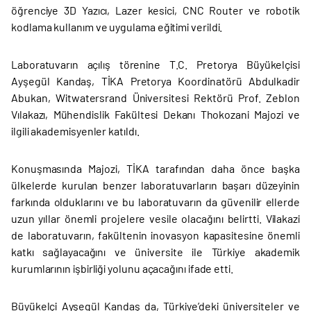
öğrenciye 3D Yazıcı, Lazer kesici, CNC Router ve robotik
kodlama kullanım ve uygulama eğitimi verildi.
Laboratuvarın açılış törenine T.C. Pretorya Büyükelçisi
Ayşegül Kandaş, TİKA Pretorya Koordinatörü Abdulkadir
Abukan, Witwatersrand Üniversitesi Rektörü Prof. Zeblon
Vılakazı, Mühendislik Fakültesi Dekanı Thokozani Majozi ve
ilgili akademisyenler katıldı.
Konuşmasında Majozi, TİKA tarafından daha önce başka
ülkelerde kurulan benzer laboratuvarların başarı düzeyinin
farkında olduklarını ve bu laboratuvarın da güvenilir ellerde
uzun yıllar önemli projelere vesile olacağını belirtti. Vilakazi
de laboratuvarın, fakültenin inovasyon kapasitesine önemli
katkı sağlayacağını ve üniversite ile Türkiye akademik
kurumlarının işbirliği yolunu açacağını ifade etti.
Büyükelçi Ayşegül Kandaş da, Türkiye’deki üniversiteler ve