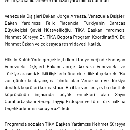
ve ihtiyaç sahibi ailelere ramazan yardımında bulundu.
Venezuela Dışişleri Bakanı Jorge Arreaza, Venezuela Dışişleri
Bakan Yardımcısı Felix Placencia, Türkiye’nin Caracas
Büyükelçisi Şevki Mütevellioğlu, TİKA Başkan Yardımcısı
Mehmet Süreyya Er, TİKA Bogota Program Koordinatörü Dr.
Mehmet Özkan ve çok sayıda resmi davetli katıldı.
Filistin Kulübü’nde gerçekleştirilen iftar yemeğinde konuşan
Venezuela Dışişleri Bakanı Jorge Arreaza Venezuela ve
Türkiye arasındaki ikili ilişkilerin önemine dikkat çekerek, “Bu
zor günlerde dayanışma içinde olan Venezuela ve Türkiye
dostluk köprüleri kurmaktadır. Bu iftar vesilesiyle, bu dostluk
köprüsünün inşasında büyük emekleri olan Sayın
Cumhurbaşkanı Recep Tayyip Erdoğan ve tüm Türk halkına
teşekkürlerimizi sunuyoruz" dedi.
Programda söz alan TİKA Başkan Yardımcısı Mehmet Süreyya