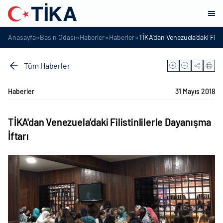
»
»
»
»
Anasayfa
Basın Odası
Haberler
Haberler
TİKA'dan Venezuela’daki Filist
Tüm Haberler
Haberler
31 Mayıs 2018
TİKA'dan Venezuela’daki Filistinlilerle Dayanışma
İftarı