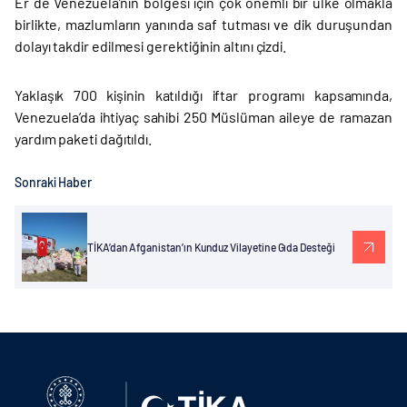
Er de Venezuela’nın bölgesi için çok önemli bir ülke olmakla
birlikte, mazlumların yanında saf tutması ve dik duruşundan
dolayı takdir edilmesi gerektiğinin altını çizdi.
Yaklaşık 700 kişinin katıldığı iftar programı kapsamında,
Venezuela’da ihtiyaç sahibi 250 Müslüman aileye de ramazan
yardım paketi dağıtıldı.
Sonraki Haber
TİKA’dan Afganistan’ın Kunduz Vilayetine Gıda Desteği