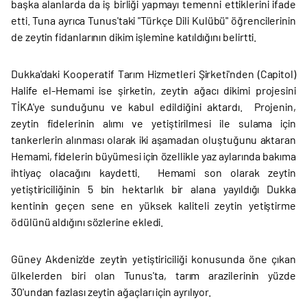
başka alanlarda da iş birliği yapmayı temenni ettiklerini ifade
etti. Tuna ayrıca Tunus'taki "Türkçe Dili Kulübü" öğrencilerinin
de zeytin fidanlarının dikim işlemine katıldığını belirtti.
Dukka'daki Kooperatif Tarım Hizmetleri Şirketi'nden (Capitol)
Halife el-Hemami ise şirketin, zeytin ağacı dikimi projesini
TİKA'ye sunduğunu ve kabul edildiğini aktardı. Projenin,
zeytin fidelerinin alımı ve yetiştirilmesi ile sulama için
tankerlerin alınması olarak iki aşamadan oluştuğunu aktaran
Hemami, fidelerin büyümesi için özellikle yaz aylarında bakıma
ihtiyaç olacağını kaydetti. Hemami son olarak zeytin
yetiştiriciliğinin 5 bin hektarlık bir alana yayıldığı Dukka
kentinin geçen sene en yüksek kaliteli zeytin yetiştirme
ödülünü aldığını sözlerine ekledi.
Güney Akdeniz'de zeytin yetiştiriciliği konusunda öne çıkan
ülkelerden biri olan Tunus'ta, tarım arazilerinin yüzde
30'undan fazlası zeytin ağaçları için ayrılıyor.