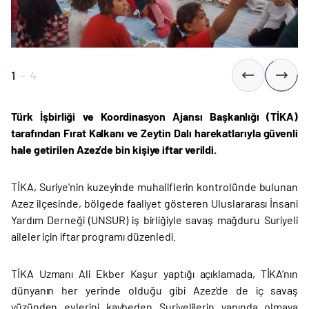
1
-
4
Türk İşbirliği ve Koordinasyon Ajansı Başkanlığı (TİKA)
tarafından Fırat Kalkanı ve Zeytin Dalı harekatlarıyla güvenli
hale getirilen Azez'de bin kişiye iftar verildi.
TİKA, Suriye'nin kuzeyinde muhaliflerin kontrolünde bulunan
Azez ilçesinde, bölgede faaliyet gösteren Uluslararası İnsani
Yardım Derneği (UNSUR) iş birliğiyle savaş mağduru Suriyeli
aileler için iftar programı düzenledi.
TİKA Uzmanı Ali Ekber Kaşur yaptığı açıklamada, TİKA’nın
dünyanın her yerinde olduğu gibi Azez'de de iç savaş
yüzünden evlerini kaybeden Suriyelilerin yanında olmaya