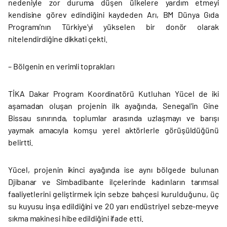
nedeniyle zor duruma düşen ülkelere yardım etmeyi
kendisine görev edindiğini kaydeden Arı, BM Dünya Gıda
Programı'nın Türkiye'yi yükselen bir donör olarak
nitelendirdiğine dikkati çekti.
– Bölgenin en verimli toprakları
TİKA Dakar Program Koordinatörü Kutluhan Yücel de iki
aşamadan oluşan projenin ilk ayağında, Senegal'in Gine
Bissau sınırında, toplumlar arasında uzlaşmayı ve barışı
yaymak amacıyla komşu yerel aktörlerle görüşüldüğünü
belirtti.
Yücel, projenin ikinci ayağında ise aynı bölgede bulunan
Djibanar ve Simbadibante ilçelerinde kadınların tarımsal
faaliyetlerini geliştirmek için sebze bahçesi kurulduğunu, üç
su kuyusu inşa edildiğini ve 20 yarı endüstriyel sebze-meyve
sıkma makinesi hibe edildiğini ifade etti.