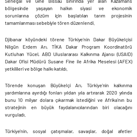
Senegal ve Gine Bissau sınırında yer alan Kazamans
bölgesinde yaşayan halkın siyasi ve ekonomik
sorunlarına çözüm için başlatılan tarım projesinin
tamamlanması sebebiyle tören düzenlendi.
Djibanar köyündeki törene Türkiye'nin Dakar Büyükelçisi
Nilgün Erdem Arı, TİKA Dakar Program Koordinatörü
Kutluhan Yücel, ABD Uluslararası Kalkınma Ajansı (USAID)
Dakar Ofisi Müdürü Susane Fine ile Afrika Meselesi (AFEX)
yetkilileri ve bölge halkı katıldı.
Törende konuşan Büyükelçi Arı, Türkiye'nin kalkınma
yardımlarına ayırdığı fonları yıldan yıla artırarak 2020 yılında
bunu 10 milyar dolara çıkarmak istediğini ve Afrika'nın bu
stratejinin en büyük faydalanıcılarından biri olacağını
vurguladı.
Türkiye'nin, sosyal çatışmalar, savaşlar, doğal afetler