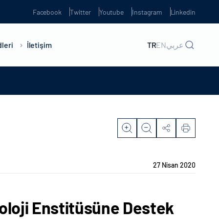
Facebook
Twitter
Youtube
Instagram
Linkedin
leri
İletişim
TR
EN
عربي
27 Nisan 2020
oloji Enstitüsüne Destek