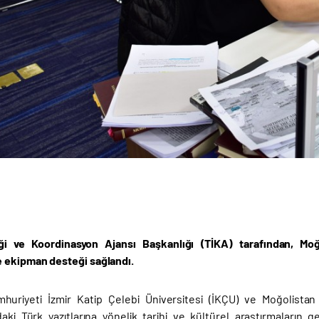
iği ve Koordinasyon Ajansı Başkanlığı (TİKA) tarafından, Moğ
 ekipman desteği sağlandı.
huriyeti İzmir Katip Çelebi Üniversitesi (İKÇU) ve Moğolistan M
daki Türk yazıtlarına yönelik tarihi ve kültürel araştırmaların ge