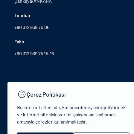
Çankaya/ANKARA
Telefon
+90 312 939 70 00
Faks
+90 312 939 75 15-16
Çerez Politikası
Bu internet sitesinde, kullanıcı deneyimini geliştirmek
ve internet sitesinin verimli çalışmasını sağlamak
amacıyla çerezler kullanılmaktadır.
© 2024 T.C.Kütlür ve Turizm Bakanlığı - Tüm hakları saklıdır