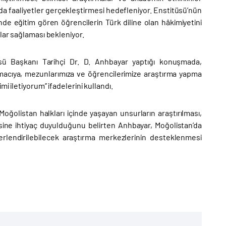
nda faaliyetler gerçekleştirmesi hedefleniyor. Enstitüsü’nün
nde eğitim gören öğrencilerin Türk diline olan hâkimiyetini
lar sağlaması bekleniyor.
tüsü Başkanı Tarihçi Dr. D. Anhbayar yaptığı konuşmada,
rmacıya, mezunlarımıza ve öğrencilerimize araştırma yapma
i iletiyorum” ifadelerini kullandı.
Moğolistan halkları içinde yaşayan unsurların araştırılması,
ine ihtiyaç duyulduğunu belirten Anhbayar, Moğolistan’da
lendirilebilecek araştırma merkezlerinin desteklenmesi