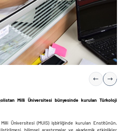
olistan Milli Üniversitesi bünyesinde kurulan Türkoloji
illi Üniversitesi (MUIS) işbirliğinde kurulan Enstitünün,
liştirilmesi, bilimsel araştırmalar ve akademik etkinlikler