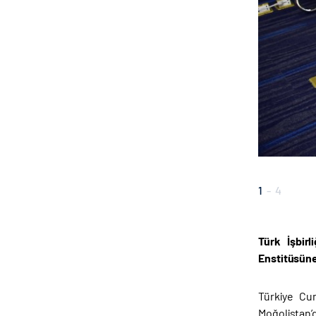
1
-
4
Türk İşbirl
Enstitüsüne
Türkiye Cum
Moğolistan’