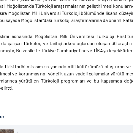
, Moğolistan’da Türkoloji araştırmalarının geliştirilmesi konuları
sıra Moğolistan Milli Üniversisi Türkoloji bölümünde lisans düzeyi
bu sayede Moğolistan’daki Türkoloji araştırmalarına da önemli katkı
slimi esnasında Moğolistan Milli Üniversitesi Türkoloji Ensti
’ da çalışan Türkolog ve tarihçi arkeologlardan oluşan 30 araştı
nmıştır. Bu vesile ile Türkiye Cumhuriyetine ve TİKA’ya teşekkürlerim
a fiziki tarihi mirasımızın yanında milli kültürümüzü oluşturan ve 
ilmesi ve korunmasına yönelik uzun vadeli çalışmalar yürütülmes
larınca yürütülen Türkoloji programları ve bu kapsamda değer
elirtti.
ber