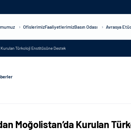
umumuz
Ofislerimiz
Faaliyetlerimiz
Basın Odası
Avrasya Etüd
 Kurulan Türkoloji Enstitüsüne Destek
berler
dan Moğolistan’da Kurulan Türk