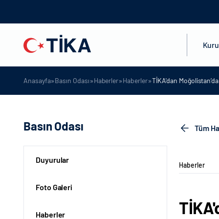
Kur
»
»
»
»
Anasayfa
Basın Odası
Haberler
Haberler
TİKA'dan Moğolistan’da
Basın Odası
Tüm Ha
Duyurular
Haberler
Foto Galeri
TİKA'
Haberler