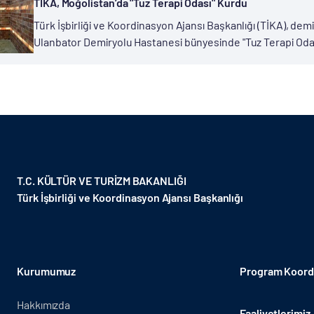
TİKA, Moğolistan’da "Tuz Terapi Odası" Kurdu
Türk İşbirliği ve Koordinasyon Ajansı Başkanlığı (TİKA), demi
Ulanbator Demiryolu Hastanesi bünyesinde "Tuz Terapi Odas
biri olan hava kirliliğinin etkileri nedeniyle ortaya çıkan hasta
T.C. KÜLTÜR VE TURİZM BAKANLIĞI
Türk İşbirliği ve Koordinasyon Ajansı Başkanlığı
Kurumumuz
Program Koordi
Hakkımızda
Faaliyetlerimiz