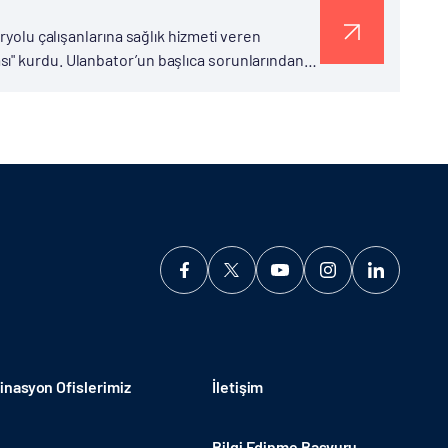
ryolu çalışanlarına sağlık hizmeti veren
ı" kurdu. Ulanbator’un başlıca sorunlarından
lıklardan dolayı her yıl...
nasyon Ofislerimiz
İletişim
Bilgi Edinme Başvuru