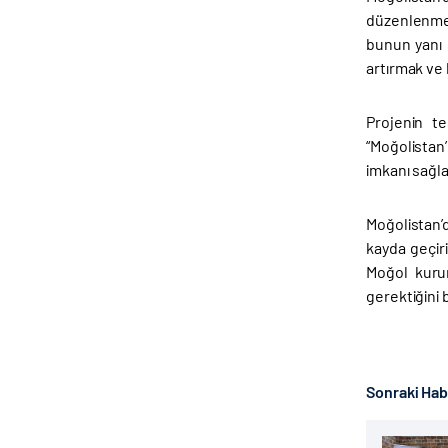
düzenlenmesi
bunun yanı 
artırmak ve 
Projenin te
“Moğolistan
imkanı sağla
Moğolistan’d
kayda geçir
Moğol kurum
gerektiğini b
Sonraki Ha