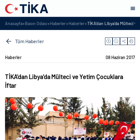
»
»
»
»
Anasayfa
Basın Odası
Haberler
Haberler
TİKA'dan Libya'da Mülteci ve
Tüm Haberler
Haberler
08 Haziran 2017
TİKA'dan Libya'da Mülteci ve Yetim Çocuklara
İftar