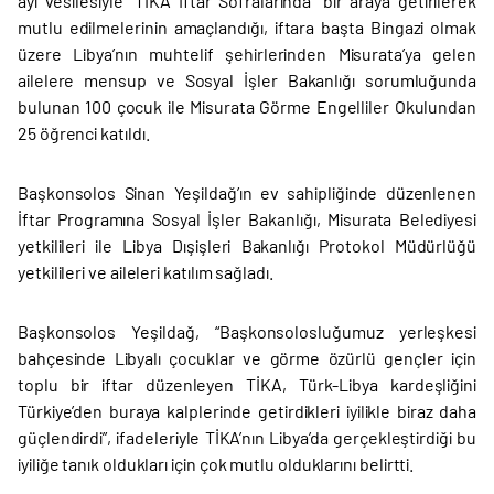
ayı vesilesiyle “TİKA İftar Sofralarında” bir araya getirilerek
mutlu edilmelerinin amaçlandığı, iftara başta Bingazi olmak
üzere Libya’nın muhtelif şehirlerinden Misurata’ya gelen
ailelere mensup ve Sosyal İşler Bakanlığı sorumluğunda
bulunan 100 çocuk ile Misurata Görme Engelliler Okulundan
25 öğrenci katıldı.
Başkonsolos Sinan Yeşildağ’ın ev sahipliğinde düzenlenen
İftar Programına Sosyal İşler Bakanlığı, Misurata Belediyesi
yetkilileri ile Libya Dışişleri Bakanlığı Protokol Müdürlüğü
yetkilileri ve aileleri katılım sağladı.
Başkonsolos Yeşildağ, “Başkonsolosluğumuz yerleşkesi
bahçesinde Libyalı çocuklar ve görme özürlü gençler için
toplu bir iftar düzenleyen TİKA, Türk-Libya kardeşliğini
Türkiye’den buraya kalplerinde getirdikleri iyilikle biraz daha
güçlendirdi”, ifadeleriyle TİKA’nın Libya’da gerçekleştirdiği bu
iyiliğe tanık oldukları için çok mutlu olduklarını belirtti.