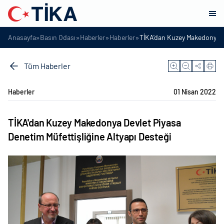
»
»
»
»
Anasayfa
Basın Odası
Haberler
Haberler
TİKA'dan Kuzey Makedonya De
Tüm Haberler
Haberler
01 Nisan 2022
TİKA'dan Kuzey Makedonya Devlet Piyasa
Denetim Müfettişliğine Altyapı Desteği