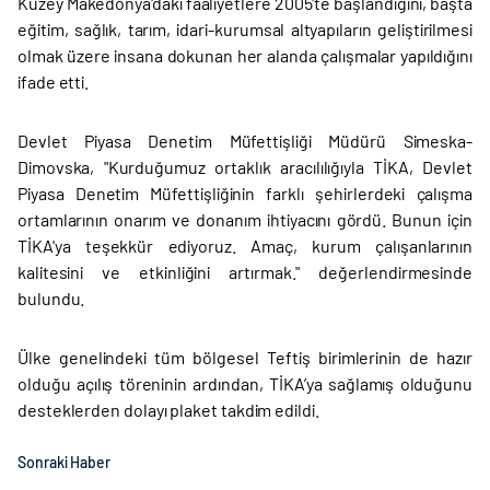
Kuzey Makedonya'daki faaliyetlere 2005'te başlandığını, başta
eğitim, sağlık, tarım, idari-kurumsal altyapıların geliştirilmesi
olmak üzere insana dokunan her alanda çalışmalar yapıldığını
ifade etti.
Devlet Piyasa Denetim Müfettişliği Müdürü Simeska-
Dimovska, "Kurduğumuz ortaklık aracılılığıyla TİKA, Devlet
Piyasa Denetim Müfettişliğinin farklı şehirlerdeki çalışma
ortamlarının onarım ve donanım ihtiyacını gördü. Bunun için
TİKA'ya teşekkür ediyoruz. Amaç, kurum çalışanlarının
kalitesini ve etkinliğini artırmak." değerlendirmesinde
bulundu.
Ülke genelindeki tüm bölgesel Teftiş birimlerinin de hazır
olduğu açılış töreninin ardından, TİKA’ya sağlamış olduğunu
desteklerden dolayı plaket takdim edildi.
Sonraki Haber